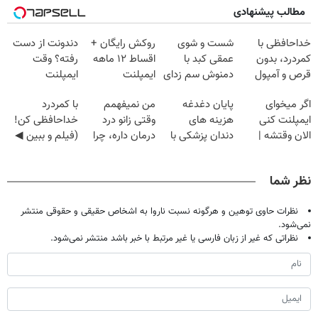
مطالب پیشنهادی
خداحافظی با
شست و شوی
روکش رایگان +
دندونت از دست
کمردرد، بدون
عمقی کبد با
اقساط ۱۲ ماهه
رفته؟ وقت
قرص و آمپول
دمنوش سم زدای
ایمپلنت
ایمپلنت
گیاهی
دیجیتاله
اگر میخوای
پایان دغدغه
من نمیفهمم
با کمردرد
ایمپلنت کنی
هزینه های
وقتی زانو درد
خداحافظی کن!
الان وقتشه |
دندان پزشکی با
درمان داره، چرا
(فیلم و ببین ◀
فقط با ۲۵
پک سفید کننده
دردش رو داری
پرسش‌نامه رو
میلیون تومان!!!
خانگی
تحمل میکنی؟❗
پرکن)
نظر شما
نظرات حاوی توهین و هرگونه نسبت ناروا به اشخاص حقیقی و حقوقی منتشر
نمی‌شود.
نظراتی که غیر از زبان فارسی یا غیر مرتبط با خبر باشد منتشر نمی‌شود.