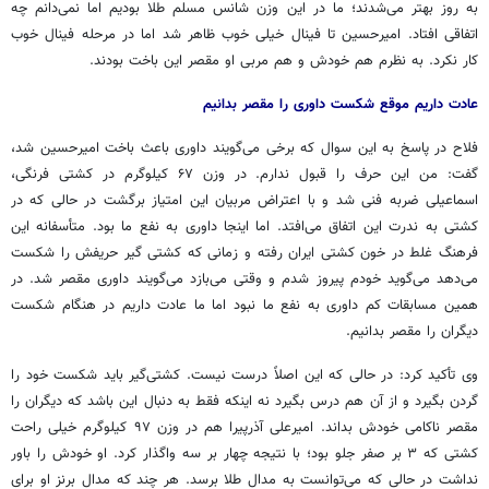
به روز بهتر می‌شدند؛ ما در این وزن شانس مسلم طلا بودیم اما نمی‌دانم چه
اتفاقی افتاد. امیرحسین تا فینال خیلی خوب ظاهر شد اما در مرحله فینال خوب
کار نکرد. به نظرم هم خودش و هم مربی او مقصر این باخت بودند.
عادت داریم موقع شکست داوری را مقصر بدانیم
فلاح در پاسخ به این سوال که برخی می‌گویند داوری باعث باخت امیرحسین شد،
گفت: من این حرف را قبول ندارم. در وزن ۶۷ کیلوگرم در کشتی فرنگی،
اسماعیلی ضربه فنی شد و با اعتراض مربیان این امتیاز برگشت در حالی که در
کشتی به ندرت این اتفاق می‌افتد. اما اینجا داوری به نفع ما بود. متأسفانه این
فرهنگ غلط در خون کشتی ایران رفته و زمانی که کشتی گیر حریفش را شکست
می‌دهد می‌گوید خودم پیروز شدم و وقتی می‌بازد می‌گویند داوری مقصر شد. در
همین مسابقات کم داوری به نفع ما نبود اما ما عادت داریم در هنگام شکست
دیگران را مقصر بدانیم.
وی تأکید کرد: در حالی که این اصلاً درست نیست. کشتی‌گیر باید شکست خود را
گردن بگیرد و از آن هم درس بگیرد نه اینکه فقط به دنبال این باشد که دیگران را
مقصر ناکامی خودش بداند. امیرعلی آذرپیرا هم در وزن ۹۷ کیلوگرم خیلی راحت
کشتی که ۳ بر صفر جلو بود؛ با نتیجه چهار بر سه واگذار کرد. او خودش را باور
نداشت در حالی که می‌توانست به مدال طلا برسد. هر چند که مدال برنز او برای