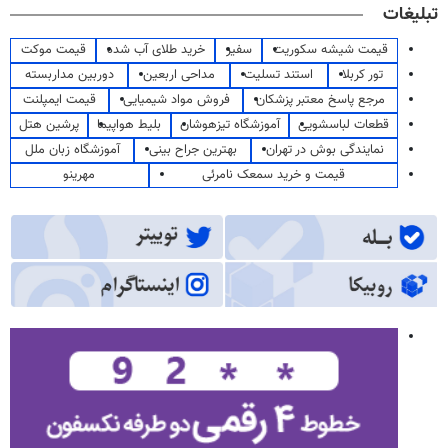
تبلیغات
قیمت شیشه سکوریت
سفیر
خرید طلای آب شده
قیمت موکت
تور کربلا
استند تسلیت
مداحی اربعین
دوربین مداربسته
مرجع پاسخ معتبر پزشکان
فروش مواد شیمیایی
قیمت ایمپلنت
قطعات لباسشویی
آموزشگاه تیزهوشان
بلیط هواپیما
پرشین هتل
نمایندگی بوش در تهران
بهترین جراح بینی
آموزشگاه زبان ملل
قیمت و خرید سمعک نامرئی
مهرینو