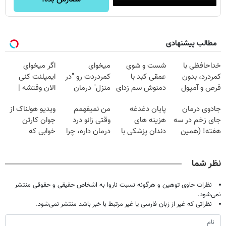
مطالب پیشنهادی
خداحافظی با
شست و شوی
میخوای
اگر میخوای
کمردرد، بدون
عمقی کبد با
کمردردت رو "در
ایمپلنت کنی
قرص و آمپول
دمنوش سم زدای
منزل" درمان
الان وقتشه |
گیاهی
کنی؟ (◂فیلم +
فقط با ۲۵
جادوی درمان
پایان دغدغه
من نمیفهمم
ویدیو هولناک از
◂پرسش‌نامه)
میلیون تومان!!!
جای زخم در سه
هزینه های
وقتی زانو درد
جوان کارتن
هفته! (همین
دندان پزشکی با
درمان داره، چرا
خوابی که
حالا رایگان
پک سفید کننده
دردش رو داری
میلیاردر شد.
صحبت کنید)
خانگی
تحمل میکنی؟❗
آموزش رایگان
نظر شما
نظرات حاوی توهین و هرگونه نسبت ناروا به اشخاص حقیقی و حقوقی منتشر
نمی‌شود.
نظراتی که غیر از زبان فارسی یا غیر مرتبط با خبر باشد منتشر نمی‌شود.