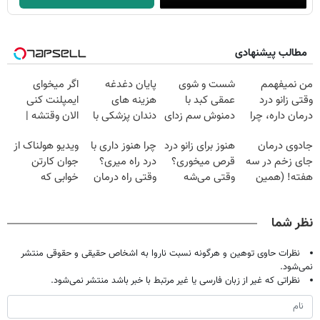
مطالب پیشنهادی
من نمیفهمم
شست و شوی
پایان دغدغه
اگر میخوای
وقتی زانو درد
عمقی کبد با
هزینه های
ایمپلنت کنی
درمان داره، چرا
دمنوش سم زدای
دندان پزشکی با
الان وقتشه |
دردش رو داری
گیاهی
پک سفید کننده
فقط با ۲۵
جادوی درمان
هنوز برای زانو درد
چرا هنوز داری با
ویدیو هولناک از
تحمل میکنی؟❗
خانگی
میلیون تومان!!!
جای زخم در سه
قرص میخوری؟
درد راه میری؟
جوان کارتن
هفته! (همین
وقتی می‌شه
وقتی راه درمان
خوابی که
حالا رایگان
بدون عمل
جلو پاته!
میلیاردر شد.
صحبت کنید)
درمانش کرد؟؟؟؟
آموزش رایگان
نظر شما
نظرات حاوی توهین و هرگونه نسبت ناروا به اشخاص حقیقی و حقوقی منتشر
نمی‌شود.
نظراتی که غیر از زبان فارسی یا غیر مرتبط با خبر باشد منتشر نمی‌شود.