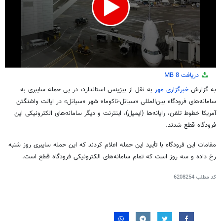
0
دریافت
8 MB
seconds
of
به گزارش
خبرگزاری مهر
به نقل از
بیزینس استاندارد
، در پی حمله سایبری به
3
سامانه‌های فرودگاه بین‌المللی «سیاتل-تاکوما» شهر «سیاتل» در ایالت واشنگتن
minutes,
26
آمریکا خطوط تلفن، رایانه‌ها (ایمیل)، اینترنت و دیگر سامانه‌های الکترونیکی این
seconds
فرودگاه قطع شدند.
مقامات این فرودگاه با تأیید این حمله اعلام کردند که این حمله سایبری روز شنبه
رخ داده و سه روز است که تمام سامانه‌های الکترونیکی فرودگاه قطع است.
کد مطلب
6208254