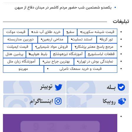
یکصدو شصتمین شب حضور مردم کاشمر در میدان دفاع از میهن
تبلیغات
قیمت شیشه سکوریت
سفیر
خرید طلای آب شده
قیمت موکت
تور کربلا
استند تسلیت
مداحی اربعین
دوربین مداربسته
مرجع پاسخ معتبر پزشکان
فروش مواد شیمیایی
قیمت ایمپلنت
قطعات لباسشویی
آموزشگاه تیزهوشان
بلیط هواپیما
پرشین هتل
نمایندگی بوش در تهران
بهترین جراح بینی
آموزشگاه زبان ملل
قیمت و خرید سمعک نامرئی
مهرینو