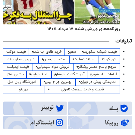
روزنامه‌های ورزشی شنبه ۱۷ مرداد ۱۴۰۵
تبلیغات
قیمت شیشه سکوریت
سفیر
خرید طلای آب شده
قیمت موکت
تور کربلا
استند تسلیت
مداحی اربعین
دوربین مداربسته
مرجع پاسخ معتبر پزشکان
فروش مواد شیمیایی
قیمت ایمپلنت
قطعات لباسشویی
آموزشگاه تیزهوشان
بلیط هواپیما
پرشین هتل
نمایندگی بوش در تهران
بهترین جراح بینی
آموزشگاه زبان ملل
قیمت و خرید سمعک نامرئی
مهرینو