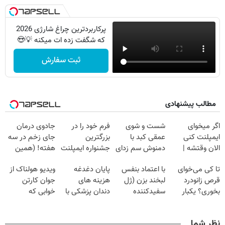
پرکاربردترین چراغ شارژی 2026
که شگفت زده ات میکنه 💡😍
ثبت سفارش
مطالب پیشنهادی
اگر میخوای
شست و شوی
فرم خود را در
جادوی درمان
ایمپلنت کنی
عمقی کبد با
بزرگترین
جای زخم در سه
الان وقتشه |
دمنوش سم زدای
جشنواره ایمپلنت
هفته! (همین
فقط با ۲۵
گیاهی
تهران پر کنید ! |
حالا رایگان
تا کی می‌خوای
با اعتماد بنفس
پایان دغدغه
ویدیو هولناک از
میلیون تومان!!!
فقط ۲۵ میلیون
صحبت کنید)
قرص زانودرد
لبخند بزن (ژل
هزینه های
جوان کارتن
بخوری؟ یکبار
سفیدکننده
دندان پزشکی با
خوابی که
اصولی درمانش
دندان40%تخفیف)
پک سفید کننده
میلیاردر شد.
کن
خانگی
آموزش رایگان
نظر شما