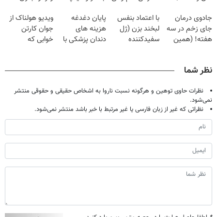
فقط با ۲۵
گیاهی
تهران پر کنید ! |
قرص
جادوی درمان
با اعتماد بنفس
پایان دغدغه
ویدیو هولناک از
میلیون تومان!!!
فقط ۲۵ میلیون
جای زخم در سه
لبخند بزن (ژل
هزینه های
جوان کارتن
هفته! (همین
سفیدکننده
دندان پزشکی با
خوابی که
حالا رایگان
دندان40%تخفیف)
پک سفید کننده
میلیاردر شد.
صحبت کنید)
خانگی
آموزش رایگان
نظر شما
نظرات حاوی توهین و هرگونه نسبت ناروا به اشخاص حقیقی و حقوقی منتشر
نمی‌شود.
نظراتی که غیر از زبان فارسی یا غیر مرتبط با خبر باشد منتشر نمی‌شود.