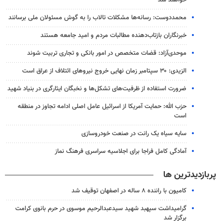
خواهند شد
محمددوست: رسانه‌ها مشکلات تالاب را به گوش مسئولان ملی برسانند
خبرنگاران بازتاب‌دهنده مطالبات مردم و امید جامعه هستند
موحدی‌آزاد: قضات متخصص در امور بانکی و تجاری تربیت شوند
الزیدی: ۳۰ سپتامبر زمان نهایی خروج نیروهای ائتلاف از عراق است
ضرورت استفاده از ظرفیت‌های تشکل‌ها و نخبگان ایثارگری در بنیاد شهید
حزب الله: حمایت آمریکا از اسرائیل عامل اصلی ادامه تجاوز در منطقه
است
سایه سیاه یک رانت در صنعت خودروسازی
آمادگی کامل فراجا برای اجلاسیه سراسری فرهنگ نماز
پربازدیدترین ها
کامیون با راننده ۸ ساله در اصفهان توقیف شد
گرامیداشت سپهبد شهید سیدعبدالرحیم موسوی در حرم بانوی کرامت
برگزار شد