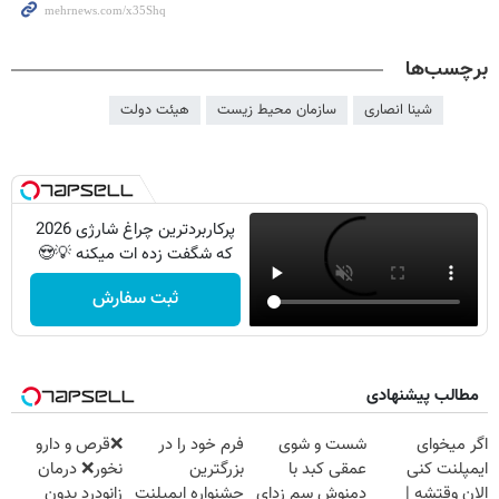
برچسب‌ها
شینا انصاری
سازمان محیط زیست
هیئت دولت
پرکاربردترین چراغ شارژی 2026
که شگفت زده ات میکنه 💡😍
ثبت سفارش
مطالب پیشنهادی
اگر میخوای
شست و شوی
فرم خود را در
❌قرص‌ و دارو
ایمپلنت کنی
عمقی کبد با
بزرگترین
نخور❌ درمان
الان وقتشه |
دمنوش سم زدای
جشنواره ایمپلنت
زانودرد بدون