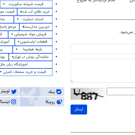
کن
قدم نزدیک‌تر به شروع
قیمت شیشه سکوریت
کاهش وزن
خرید طلای آب شده
قیمت مو
استند تسلیت
مدا
دوربین مداربسته
مرجع پاسخ 
نمی‌شود.
فروش مواد شیمیایی
قی
قطعات لباسشویی
آموزشگ
بلیط هواپیما
پر
نمایندگی بوش در تهران
بهت
آموزشگاه زبان ملل
قیمت و خرید سمعک نامرئی
ارسال