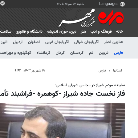
شنبه ۱۷ مرداد ۱۴۰۵
خانه
فرهنگ و ادب
هنر
دين، حوزه، انديشه
دانشگاه و فناوری
سلامت
عناوین اخبار
آذربایجان شرقی
آذربایجان غربی
اصفهان
اردبیل
البرز
فارس
قزوین
قم
کردستان
کرمان
کرمانشاه
کهگیلویه و بویراحمد
استانها
فارس
۱۹ شهریور ۱۴۰۳، ۹:۴۳
نماینده مردم شیراز در مجلس شورای اسلامی:
فاز نخست جاده شیراز -کوهمره -فراشبند تأمی