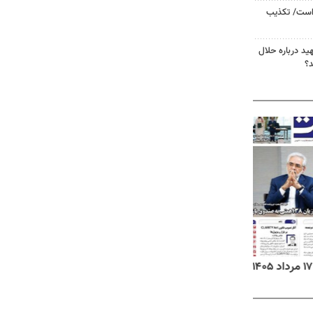
 است/ تکذیب
د درباره حلال
د؟
روزنامه‌های ورزشی شنبه ۱۷ مرداد ۱۴۰۵
روزنام