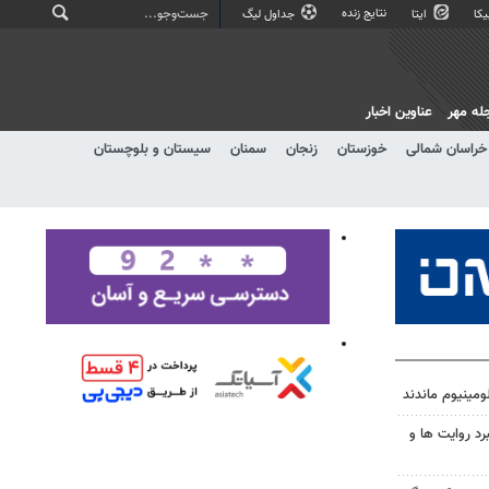
نتایج زنده
کا
ایتا
جداول لیگ
له مهر
عناوین اخبار
خراسان شمالی
خوزستان
زنجان
سمنان
سیستان و بلوچستان
ومینیوم ماندند
رد روایت ها و