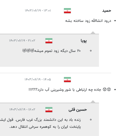
حمید
۱۳:۰۱ - ۱۴۰۳/۰۶/۱۹
درود انشاالله زود ساخته بشه
پویا
۲۱:۰۲ - ۱۴۰۳/۰۶/۱۹
۲۰ سال دیگه زود تموم میشه🤣🤣🤣
۱۴:۰۵ - ۱۴۰۳/۰۶/۱۹
😟😟 جاده چه ارتباطی با شور وشیرینی آب دارد؟؟؟!!!
حسین قلی
۱۶:۰۲ - ۱۴۰۳/۰۶/۱۹
زنده باد به این دانشمند بزرگ غرب فارس. قول ایشان
پایتخت ایران را به کوهمره سرخی انتقال دهد.