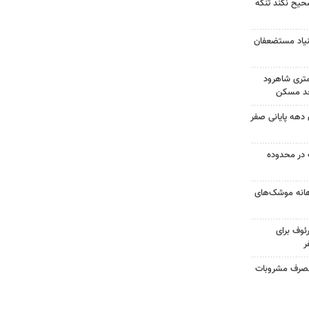
صحیح نکند تنگه
بنیاد مستضعفان
کونی در ۱۵کیلومتری شاهرود
 اسکان دهه پایانی صفر
در محدوده
هانه موشک‌های
ئوف برای
ر
ر اثر مصرف مشروبات