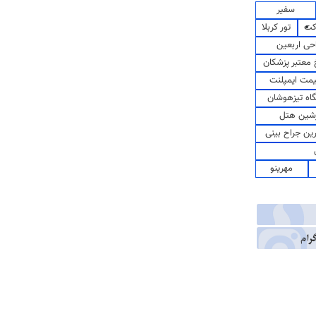
سفیر
کت
تور کربلا
حی اربعین
معتبر پزشکان
مت ایمپلنت
اه تیزهوشان
شین هتل
رین جراح بینی
مهرینو