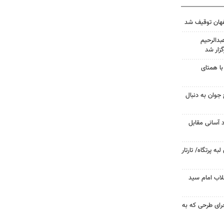
دالرحیم
زار شد
با همتای
جوان به دنبال
د آسانی مقابل
 پرتگاه/ تارتار
لاب امام سید
جرای طرحی که به