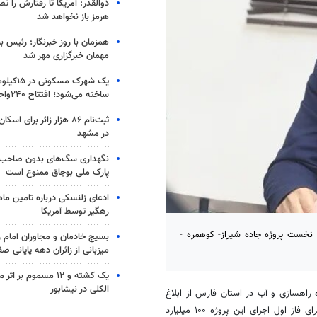
ذوالقدر: آمریکا تا رفتارش را ت
هرمز باز نخواهد شد
همزمان با روز خبرنگار؛ رئیس 
مهمان خبرگزاری مهر شد
یک شهرک مس
ساخته می‌شود؛ افتتاح ۲۴۰واحد مسکن
ثبت‌نام ۸۶ هزار زائر برای
در مشهد
نگهداری سگ‌های بدون صاحب 
پارک ملی بوجاق ممنوع است
ادعای زلنسکی درباره تامین ما
رهگیر توسط آمریکا
 نخست پروژه جاده شیراز- کوهمره -
بسیج خادمان و مجاوران امام ر
میزبانی از زائران دهه پایانی صف
یک کشته و ۱۲ مسموم ب
الکلی در نیشابور
 راهسازی و آب در استان فارس از ابلاغ
- فراشبند خبر داد و گفت: برای فاز اول اجرای این پروژه ۱۰۰ میلیارد