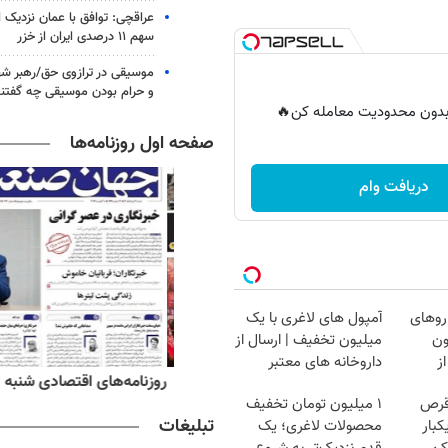
عراقچی: توافق با عمان نزدیک
سهم ۱۱ درصدی ایران از خزر
موسیقی در ترازوی حق/رهبر شهی
و حرام بودن موسیقی چه گفتن
ر بدون محدودیت معامله کن🔥
صفحه اول روزنامه‌ها
دریافت وام
روهای
آمپول های لاغری با یک
میلیون
میلیون تخفیف | ارسال از
ز
داروخانه های معتبر
‌های صبح شنبه ۱۷ مرداد ۱۴۰۵
روزنامه‌های اقتصادی شنبه ۱۷ مرداد ۱۴۰۵
قرص
۱ میلیون تومان تخفیف
تبلیغات
کبار
محصولات لاغری؛ یک