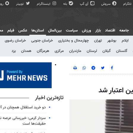
تلگرام
سروش
آی گپ
بله
اینستاگرام
توییتر
روبی
جامعه
اقتصاد
بازار
ورزش
سیاست
بین‌الملل
استان‌ها
عکس
فیلم
مج
ایلام
بوشهر
تهران
چهارمحال و بختیاری
خراسان جنوبی
خراسان رضوی
گلستان
گیلان
لرستان
مازندران
مرکزی
هرمزگان
همدان
یزد
ن اعتبار شد
تازه‌ترین اخبار
دو خرید استقلال همچنان در آل
سردار کرمی: خبررسانی عرصه نب
حقیقت‌ها است