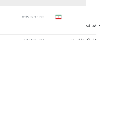
۱۶:۰۰ - ۱۴۰۳/۰۶/۱۹
خدا کنه
علی اکبربخشی پور
۱۶:۰۱ - ۱۴۰۳/۰۶/۱۹
خداشمارا حفظ فرماید جناب آقای دکتر حسینی عزیز.