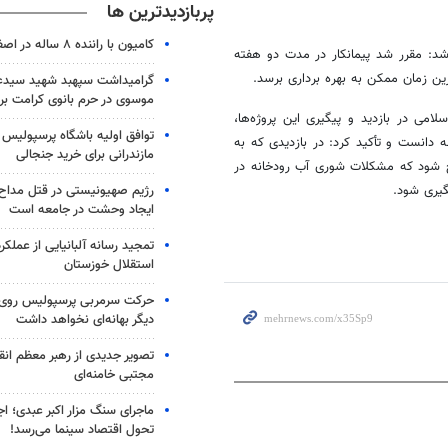
پربازدیدترین ها
کامیون با راننده ۸ ساله در اصفهان توقیف شد
شد: مقرر شد پیمانکار در مدت دو هفته
رین زمان ممکن به بهره برداری برسد.
گرامیداشت سپهبد شهید سیدعب
موسوی در حرم بانوی کرامت برگ
ی در بازدید و پیگیری این پروژه‌ها،
توافق اولیه باشگاه پرسپولیس 
 دانست و تأکید کرد: در بازدیدی که به
مازندرانی برای خرید جنجالی
اح شود که مشکلات شوری آب رودخانه در
رژیم صهیونیستی در قتل مداح 
گیری شود.
ایجاد وحشت در جامعه است
تمجید رسانه آلبانیایی از عملکر
استقلال خوزستان
حرکت سرمربی پرسپولیس روی لبه
دیگر بهانه‌ای نخواهد داشت
تصویر جدیدی از رهبر معظم انق
مجتبی خامنه‌ای
ماجرای سنگ مزار اکبر عبدی؛ ا
تحول اقتصاد سینما می‌رسد!