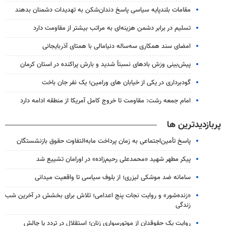
مقامات بلندپایه سیاسی پاسخ دندان‌شکن به تهدیدات دشمنان بدهند
تسلیم در برابر دشمن هزینه‌ای به مراتب بیشتر از مقاومت دارد
امضای سند همکاری سه‌ساله دنیامالی با همتای آذربایجانی
پیش‌بینی وزش بادهای نسبتاً شدید و بارش پراکنده در استان کرمان
گودبرداری در یکی از خیابان های ورامین؛ یک نفر جان باخت
امام جمعه رشت: مقاومت تا خروج کامل آمریکا از منطقه ادامه دارد
پربازدیدترین ها
پاسخ تأمین‌اجتماعی به زمان پرداخت مابه‌التفاوت حقوق بازنشستگان
پیکر مطهر شهید «محمدعلی رحیم‌زاده» در اورامان تشییع شد
سامانه ضد موشکی لیزری؛ از بلوف سیاسی تا واقعیت میدانی
«زنده‌شور» و روایت نجات پنج اعدامی؛ تلاش برای بخشش در آخرین شب
زندگی
روایت یک حقوقدان از موتورسواری زنان؛ استقلال در تردد یا چالش