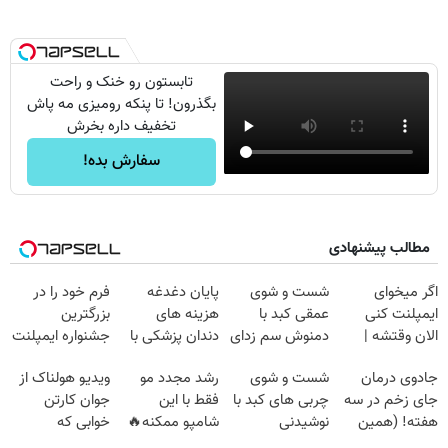
تابستون رو خنک و راحت
بگذرون! تا پنکه رومیزی مه پاش
تخفیف داره بخرش
سفارش بده!
مطالب پیشنهادی
اگر میخوای
شست و شوی
پایان دغدغه
فرم خود را در
ایمپلنت کنی
عمقی کبد با
هزینه های
بزرگترین
الان وقتشه |
دمنوش سم زدای
دندان پزشکی با
جشنواره ایمپلنت
فقط با ۲۵
گیاهی
پک سفید کننده
تهران پر کنید ! |
جادوی درمان
شست و شوی
رشد مجدد مو
ویدیو هولناک از
میلیون تومان!!!
خانگی
فقط ۲۵ میلیون
جای زخم در سه
چربی های کبد با
فقط با این
جوان کارتن
هفته! (همین
نوشیدنی
شامپو ممکنه🔥
خوابی که
حالا رایگان
گیاهی(55%تخفیف)
(تخفیف ویژه
میلیاردر شد.