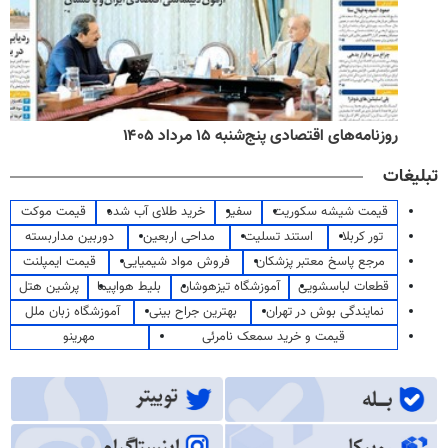
روزنامه‌های اقتصادی پنج‌شنبه ۱۵ مرداد ۱۴۰۵
تبلیغات
قیمت شیشه سکوریت
سفیر
خرید طلای آب شده
قیمت موکت
تور کربلا
استند تسلیت
مداحی اربعین
دوربین مداربسته
مرجع پاسخ معتبر پزشکان
فروش مواد شیمیایی
قیمت ایمپلنت
قطعات لباسشویی
آموزشگاه تیزهوشان
بلیط هواپیما
پرشین هتل
نمایندگی بوش در تهران
بهترین جراح بینی
آموزشگاه زبان ملل
قیمت و خرید سمعک نامرئی
مهرینو