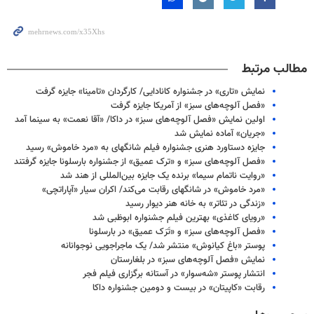
مطالب مرتبط
نمایش «تاری» در جشنواره کانادایی/ کارگردان «تامینا» جایزه گرفت
«فصل آلوچه‌های سبز» از آمریکا جایزه گرفت
اولین نمایش «فصل آلوچه‌های سبز» در داکا/ «آقا نعمت» به سینما آمد
«جریان» آماده نمایش شد
جایزه دستاورد هنری جشنواره فیلم شانگهای به «مرد خاموش» رسید
«فصل آلوچه‌های سبز» و «ترک عمیق» از جشنواره بارسلونا جایزه گرفتند
«روایت ناتمام سیما» برنده یک جایزه بین‌المللی از هند شد
«مرد خاموش» در شانگهای رقابت می‌کند/ اکران سیار «آپاراتچی»
«زندگی در تئاتر» به خانه هنر دیوار رسید
«رویای کاغذی» بهترین فیلم جشنواره ابوظبی شد
«فصل آلوچه‌های سبز» و «تَرَک عمیق» در بارسلونا
پوستر «باغ کیانوش» منتشر شد/ یک ماجراجویی نوجوانانه
نمایش «فصل آلوچه‌های سبز» در بلغارستان
انتشار پوستر «شه‌سوار» در آستانه برگزاری فیلم فجر
رقابت «کاپیتان» در بیست و دومین جشنواره داکا