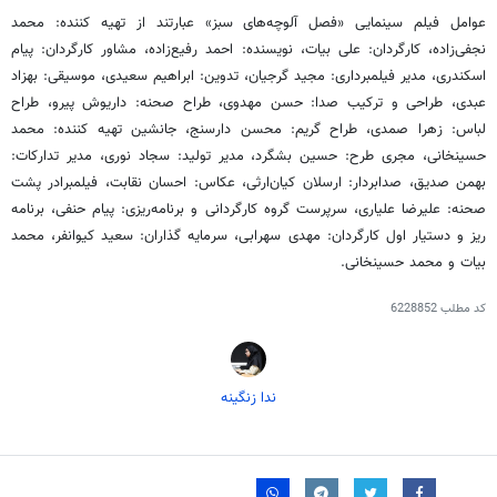
عوامل فیلم سینمایی «فصل آلوچه‌های سبز» عبارتند از تهیه کننده: محمد
نجفی‌زاده، کارگردان: علی بیات، نویسنده: احمد رفیع‌زاده، مشاور کارگردان: پیام
اسکندری، مدیر فیلمبرداری: مجید گرجیان، تدوین: ابراهیم سعیدی، موسیقی: بهزاد
عبدی، طراحی و ترکیب صدا: حسن مهدوی، طراح صحنه: داریوش پیرو، طراح
لباس: زهرا صمدی، طراح گریم: محسن دارسنج، جانشین تهیه کننده: محمد
حسینخانی، مجری طرح: حسین بشگرد، مدیر تولید: سجاد نوری، مدیر تدارکات:
بهمن صدیق، صدابردار: ارسلان کیان‌ارثی، عکاس: احسان نقابت، فیلمبرادر پشت
صحنه: علیرضا علیاری، سرپرست گروه کارگردانی و برنامه‌ریزی: پیام حنفی، برنامه
ریز و دستیار اول کارگردان: مهدی سهرابی، سرمایه گذاران: سعید کیوانفر، محمد
بیات و محمد حسینخانی.
کد مطلب
6228852
ندا زنگینه