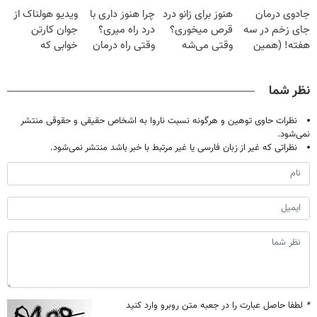
دردش رو داری
گیاهی
پک سفید کننده
فقط با ۲۵
جادوی درمان
هنوز برای زانو درد
چرا هنوز داری با
ویدیو هولناک از
تحمل میکنی؟❗
خانگی
میلیون تومان!!!
جای زخم در سه
قرص میخوری؟
درد راه میری؟
جوان کارتن
هفته! (همین
وقتی می‌شه
وقتی راه درمان
خوابی که
حالا رایگان
بدون عمل
جلو پاته!
میلیاردر شد.
صحبت کنید)
درمانش کرد؟؟؟؟
آموزش رایگان
نظر شما
نظرات حاوی توهین و هرگونه نسبت ناروا به اشخاص حقیقی و حقوقی منتشر
نمی‌شود.
نظراتی که غیر از زبان فارسی یا غیر مرتبط با خبر باشد منتشر نمی‌شود.
*
لطفا حاصل عبارت را در جعبه متن روبرو وارد کنید