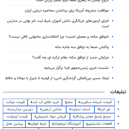
دروغ بستن به رهبری قطعاً جرم بسیار بزرگی است
موافقت مشروط آمریکا برای برداشتن محاصره دریایی ایران
اجرای آزمون‌های غربالگری دانش آموزان شرط ثبت نام نهایی در مدارس
است
«توافق مکه» و معمای امنیت؛ چرا ائتلاف‌سازی به‌تنهایی کافی نیست؟
واکنش صنعا به توافق سه جانبه مکه
جزئیاتی جدید از توافق مکه؛ مقام ترکیه ای چه گفت؟
نشست خبری رئیس‌جمهور فردا برگزار می‌شود
ایجاد مسیر بین‌المللی گردشگری ادبی؛ از قونیه تا شیراز با مولانا و حافظ
تبلیغات
قیمت شیشه سکوریت
سفیر
خرید طلای آب شده
قیمت موکت
تور کربلا
استند تسلیت
مداحی اربعین
دوربین مداربسته
مرجع پاسخ معتبر پزشکان
فروش مواد شیمیایی
قیمت ایمپلنت
قطعات لباسشویی
آموزشگاه تیزهوشان
بلیط هواپیما
پرشین هتل