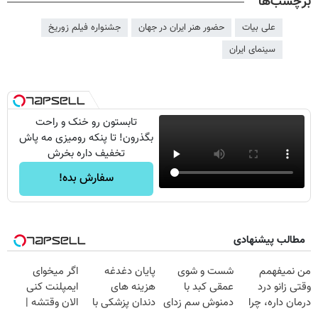
برچسب‌ها
علی بیات
حضور هنر ایران در جهان
جشنواره فیلم زوریخ
سینمای ایران
تابستون رو خنک و راحت
بگذرون! تا پنکه رومیزی مه پاش
تخفیف داره بخرش
سفارش بده!
مطالب پیشنهادی
من نمیفهمم
شست و شوی
پایان دغدغه
اگر میخوای
وقتی زانو درد
عمقی کبد با
هزینه های
ایمپلنت کنی
درمان داره، چرا
دمنوش سم زدای
دندان پزشکی با
الان وقتشه |