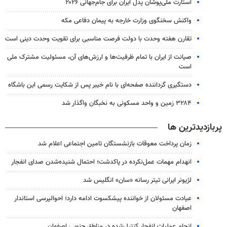
استارت ملی‌پوشان پدل ایران برای جام‌جهانی ۲۰۲۶
واکنش سخنگوی وزارت خارجه به پیمان دفاعی مکه
تقارن هفته وحدت با دولت فرصت مناسبی برای تقویت وحدت دینی است
صیانت از ایران با تمام ظرفیت‌ها و ارزش‌های آن، مسئولیت مشترک ملی
است
دستگیری گرداننده صفحه‌ای با نام خیبر پس از شکایت رسمی این باشگاه
۳۲۸۴ زمین و واحد مسکونی به نخبگان واگذار شد
پربازدیدترین ها
زمان پرداخت معوقات بازنشستگان تامین اجتماعی اعلام شد
انهدام مهمات عمل‌نکرده در پاکدشت؛ احتمال شنیده‌شدن صدای انفجار
لژیونر ایرانی تیتر رسانه «سان» انگلیس شد
عیادت مسئولان از خواننده پیشکسوت ادامه دارد؛ احوالپرسی استاندار
اصفهان
انجام عملیات انفجار کنترل‌شده در مناطق جنوبی اصفهان