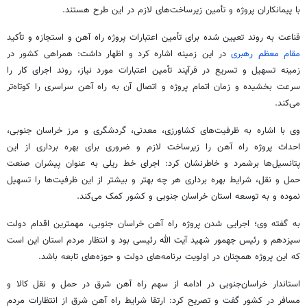
با پیمانکاران پروژه و تأمین زیرساخت‌های لازم در این طرح هستند.
قناعت به روند تعیین شده برای تأمین اعتبارات پروژه راه آهن و
استجازه
و تأکید
مقام معظم رهبری
در این زمینه اشاره کرد و اظهار داشت: همراهی کشور در
زمینه تسهیل و تسریع در فرآیند تأمین اعتبارات مورد نیاز، روند اجرای کار را
سرعت بخشیده و زمان اتمام پروژه و اتصال آن به راه آهن سراسری را کوتاه‌تر
می‌کند.
وی با اشاره به ظرفیت‌های کشاورزی، معدنی، گردشگری و مرز خراسان جنوبی،
احداث پروژه راه آهن را زیرساخت لازم و ضروری برای بهره برداری از این
پتانسیل‌ها برشمرد و خاطرنشان کرد: اجرای خط ریلی به عنوان پیشران صنعت
حمل و نقل، شرایط بهره برداری هر چه بهتر و بیشتر از این ظرفیت‌ها را تسهیل
نموده و به توسعه استان خراسان جنوبی و کشور کمک می‌کند.
به گفته وی؛ اجرایی شدن پروژه راه آهن خراسان جنوبی، مهمترین اقدام دولت
سیزدهم و رئیس
جهمور
شهید آیت الله رئیسی بود و انتظار مردم استان این است
که این پروژه همچنان در اولویت برنامه‌های دولت و حوزه‌های تابعه باشد.
استاندار خراسان‌جنوبی در ادامه از سهم راه آهن شرق در حمل و نقل کالا و
مسافر در کشور گفت و تصریح کرد:
ارتقا
شرایط راه آهن شرق از انتظارات مردم