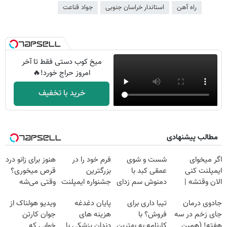
راه آهن
استاندار خراسان جنوبی
جواد قناعت
میخ کوب دستی فقط تا آخر
امروز حراج خورد!🔥
خرید با تخفیف
مطالب پیشنهادی
اگر میخوای
شست و شوی
فرم خود را در
هنوز برای زانو درد
ایمپلنت کنی
عمقی کبد با
بزرگترین
قرص میخوری؟
الان وقتشه |
دمنوش سم زدای
جشنواره ایمپلنت
وقتی می‌شه
فقط با ۲۵
گیاهی
تهران پر کنید ! |
بدون عمل
جادوی درمان
تیبا داری برای
پایان دغدغه
ویدیو هولناک از
میلیون تومان!!!
فقط ۲۵ میلیون
درمانش کرد؟؟؟؟
جای زخم در سه
فروش؟ با
هزینه های
جوان کارتن
هفته! (همین
کارنامه به بهترین
دندان پزشکی با
خوابی که