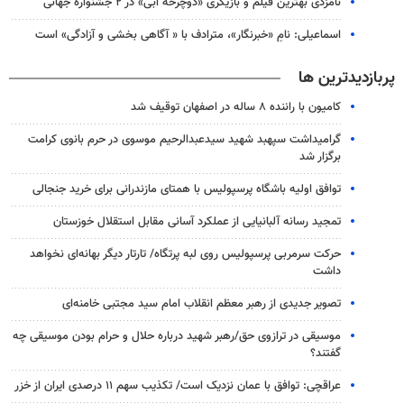
نامزدی بهترین فیلم و بازیگری «دوچرخه آبی» در ۲ جشنواره جهانی
اسماعیلی: نامِ «خبرنگار»، مترادف با « آگاهی بخشی و آزادگی» است
پربازدیدترین ها
کامیون با راننده ۸ ساله در اصفهان توقیف شد
گرامیداشت سپهبد شهید سیدعبدالرحیم موسوی در حرم بانوی کرامت
برگزار شد
توافق اولیه باشگاه پرسپولیس با همتای مازندرانی برای خرید جنجالی
تمجید رسانه آلبانیایی از عملکرد آسانی مقابل استقلال خوزستان
حرکت سرمربی پرسپولیس روی لبه پرتگاه/ تارتار دیگر بهانه‌ای نخواهد
داشت
تصویر جدیدی از رهبر معظم انقلاب امام سید مجتبی خامنه‌ای
موسیقی در ترازوی حق/رهبر شهید درباره حلال و حرام بودن موسیقی چه
گفتند؟
عراقچی: توافق با عمان نزدیک است/ تکذیب سهم ۱۱ درصدی ایران از خزر