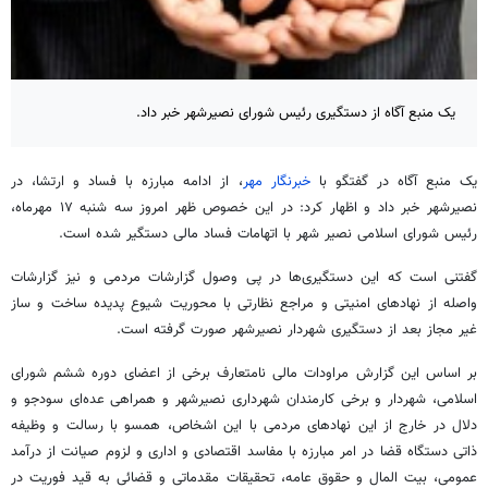
یک منبع آگاه از دستگیری رئیس شورای نصیرشهر خبر داد.
یک منبع آگاه در گفتگو با
خبرنگار مهر
، از ادامه مبارزه با فساد و
ارتشا
، در
نصیرشهر
خبر داد و اظهار کرد: در این خصوص ظهر امروز سه شنبه ۱۷ مهرماه،
رئیس شورای اسلامی نصیر شهر با اتهامات فساد مالی دستگیر شده است.
گفتنی است که این دستگیری‌ها در پی وصول گزارشات مردمی و نیز گزارشات
واصله از نهادهای امنیتی و مراجع نظارتی با محوریت شیوع پدیده ساخت و ساز
غیر مجاز بعد از دستگیری شهردار
نصیرشهر
صورت گرفته است.
بر اساس این گزارش مراودات مالی نامتعارف برخی از اعضای دوره ششم شورای
اسلامی، شهردار و برخی کارمندان شهرداری
نصیرشهر
و همراهی عده‌ای سودجو و
دلال در خارج از این نهادهای مردمی با این اشخاص، همسو با رسالت و وظیفه
ذاتی دستگاه قضا در امر مبارزه با مفاسد اقتصادی و اداری و لزوم صیانت از درآمد
عمومی، بیت
المال
و حقوق عامه، تحقیقات مقدماتی و قضائی به قید فوریت در