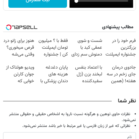
ثبت سفارش
مطالب پیشنهادی
فرم خود را در
شست و شوی
فقط با ؟ میلیون
هنوز برای زانو درد
بزرگترین
عمقی کبد با
تومان ایمپلنت
قرص میخوری؟
جشنواره ایمپلنت
دمنوش سم زدای
کن | جشنواره
وقتی می‌شه
تهران پر کنید ! |
گیاهی
تموم نشه !!!
بدون عمل
جادوی درمان
با اعتماد بنفس
پایان دغدغه
ویدیو هولناک از
فقط ۲۵ میلیون
درمانش کرد؟؟؟؟
جای زخم در سه
لبخند بزن (ژل
هزینه های
جوان کارتن
هفته! (همین
سفیدکننده
دندان پزشکی با
خوابی که
حالا رایگان
دندان40%تخفیف)
پک سفید کننده
میلیاردر شد.
صحبت کنید)
خانگی
آموزش رایگان
نظر شما
نظرات حاوی توهین و هرگونه نسبت ناروا به اشخاص حقیقی و حقوقی منتشر
نمی‌شود.
نظراتی که غیر از زبان فارسی یا غیر مرتبط با خبر باشد منتشر نمی‌شود.