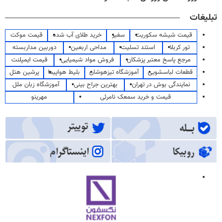
تبلیغات
قیمت شیشه سکوریت
سفیر
خرید طلای آب شده
قیمت موکت
تور کربلا
استند تسلیت
مداحی اربعین
دوربین مداربسته
مرجع پاسخ معتبر پزشکان
فروش مواد شیمیایی
قیمت ایمپلنت
قطعات لباسشویی
آموزشگاه تیزهوشان
بلیط هواپیما
پرشین هتل
نمایندگی بوش در تهران
بهترین جراح بینی
آموزشگاه زبان ملل
قیمت و خرید سمعک نامرئی
مهرینو