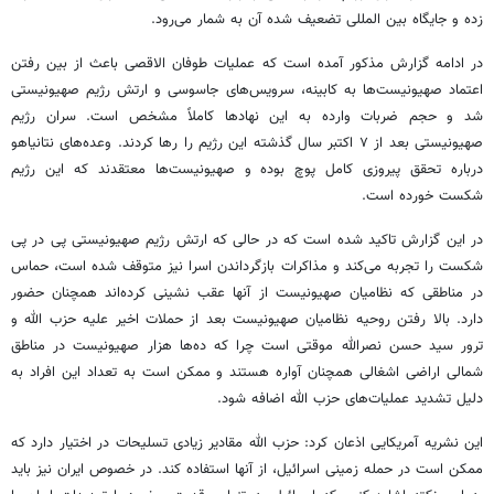
زده و جایگاه بین المللی تضعیف شده آن به شمار می‌رود.
در ادامه گزارش مذکور آمده است که عملیات طوفان الاقصی باعث از بین رفتن
اعتماد صهیونیست‌ها به کابینه، سرویس‌های جاسوسی و ارتش رژیم صهیونیستی
شد و حجم ضربات وارده به این نهادها کاملاً مشخص است. سران رژیم
صهیونیستی بعد از ۷ اکتبر سال گذشته این رژیم را رها کردند. وعده‌های نتانیاهو
درباره تحقق پیروزی کامل پوچ بوده و صهیونیست‌ها معتقدند که این رژیم
شکست خورده است.
در این گزارش تاکید شده است که در حالی که ارتش رژیم صهیونیستی پی در پی
شکست را تجربه می‌کند و مذاکرات بازگرداندن اسرا نیز متوقف شده است، حماس
در مناطقی که نظامیان صهیونیست از آنها عقب نشینی کرده‌اند همچنان حضور
دارد. بالا رفتن روحیه نظامیان صهیونیست بعد از حملات اخیر علیه حزب الله و
ترور سید حسن نصرالله موقتی است چرا که ده‌ها هزار صهیونیست در مناطق
شمالی اراضی اشغالی همچنان آواره هستند و ممکن است به تعداد این افراد به
دلیل تشدید عملیات‌های حزب الله اضافه شود.
این نشریه آمریکایی اذعان کرد: حزب الله مقادیر زیادی تسلیحات در اختیار دارد که
ممکن است در حمله زمینی اسرائیل، از آنها استفاده کند. در خصوص ایران نیز باید