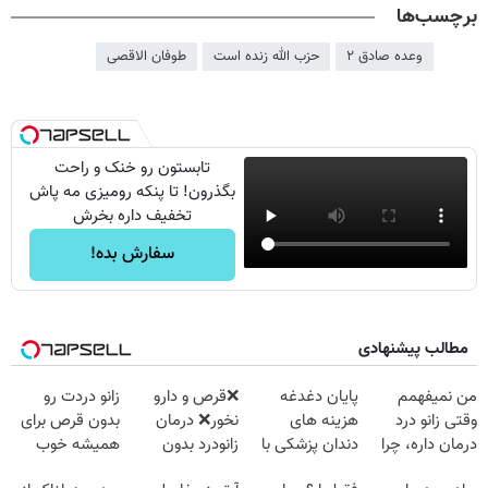
برچسب‌ها
وعده صادق ۲
حزب الله زنده است
طوفان الاقصی
تابستون رو خنک و راحت
بگذرون! تا پنکه رومیزی مه پاش
تخفیف داره بخرش
سفارش بده!
مطالب پیشنهادی
من نمیفهمم
پایان دغدغه
❌قرص‌ و دارو
زانو دردت رو
وقتی زانو درد
هزینه های
نخور❌ درمان
بدون قرص برای
درمان داره، چرا
دندان پزشکی با
زانودرد بدون
همیشه خوب
دردش رو داری
پک سفید کننده
قرص
کن! (قدم اول،