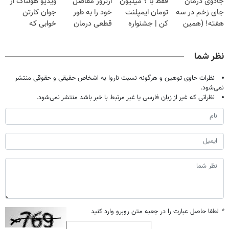
جادوی درمان
فقط با ؟ میلیون
آرتروز مفاصل
ویدیو هولناک از
تحمل میکنی؟❗
خانگی
پرسش‌نامه)
جای زخم در سه
تومان ایمپلنت
خود را به طور
جوان کارتن
هفته! (همین
کن | جشنواره
قطعی درمان
خوابی که
حالا رایگان
تموم نشه !!!
کنید!
میلیاردر شد.
صحبت کنید)
◗پرسش‌نامه◖
آموزش رایگان
نظر شما
نظرات حاوی توهین و هرگونه نسبت ناروا به اشخاص حقیقی و حقوقی منتشر
نمی‌شود.
نظراتی که غیر از زبان فارسی یا غیر مرتبط با خبر باشد منتشر نمی‌شود.
*
لطفا حاصل عبارت را در جعبه متن روبرو وارد کنید