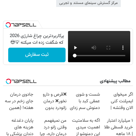
مرکز گسترش سینمای مستند و تجربی
پرکاربردترین چراغ شارژی 2026
که شگفت زده ات میکنه 💡😍
ثبت سفارش
مطالب پیشنهادی
اگر میخوای
شست و شوی
❌قرص‌ و دارو
جادوی درمان
ایمپلنت کنی
عمقی کبد با
نخور❌ درمان
جای زخم در سه
الان وقتشه |
دمنوش سم زدای
زانودرد بدون
هفته! (همین
فقط با ۲۵
گیاهی
قرص
حالا رایگان
۱ میلیارد اعتبار
اگه به سلامتیت
من نمیفهمم
پایان دغدغه
میلیون تومان!!!
صحبت کنید)
خرید قسطی طلا
اهمیت میدی
وقتی زانو درد
هزینه های
| ۱۸ ماهه
این دمنوشو از
درمان داره، چرا
دندان پزشکی با