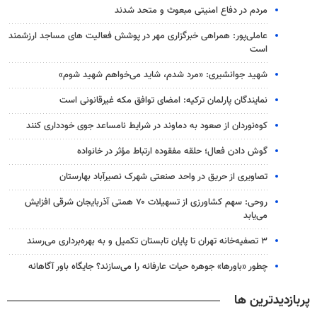
مردم در دفاع امنیتی مبعوث و متحد شدند
عاملی‌پور: همراهی خبرگزاری مهر در پوشش فعالیت های مساجد ارزشمند
است
شهید جوانشیری: «مرد شدم، شاید می‌خواهم شهید شوم»
نمایندگان پارلمان ترکیه: امضای توافق مکه غیرقانونی است
کوه‌نوردان از صعود به دماوند در شرایط نامساعد جوی خودداری کنند
گوش دادن فعال؛ حلقه مفقوده ارتباط مؤثر در خانواده
تصاویری از حریق در واحد صنعتی شهرک نصیرآباد بهارستان
روحی: سهم کشاورزی از تسهیلات ۷۰ همتی آذربایجان شرقی افزایش
می‌یابد
۳ ﺗﺼﻔﻴﻪ‌ﺧﺎﻧﻪ‌ تهران تا پایان تابستان تکمیل و به بهره‌برداری می‌رسند
چطور «باورها» جوهره حیات عارفانه را می‌سازند؟ جایگاه باور آگاهانه
پربازدیدترین ها