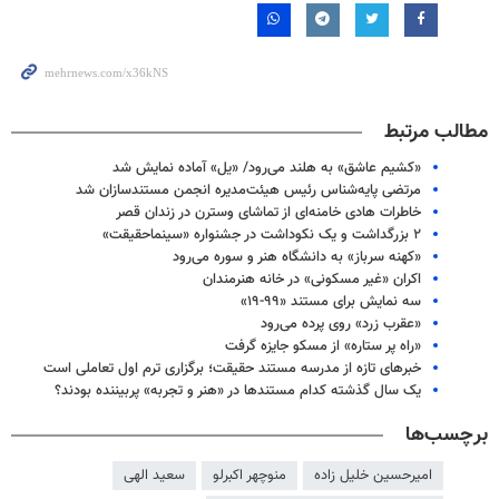
مطالب مرتبط
«کشیم عاشق» به هلند می‌رود/ «یل» آماده نمایش شد
مرتضی پایه‌شناس رئیس هیئت‌مدیره انجمن مستندسازان شد
خاطرات هادی خامنه‌ای از تماشای وسترن در زندان قصر
۲ بزرگداشت و یک نکوداشت در جشنواره «سینماحقیقت»
«کهنه سرباز» به دانشگاه هنر و سوره می‌رود
اکران «غیر مسکونی» در خانه هنرمندان
سه نمایش برای مستند «۹۹-۱۹»
«عقرب زرد» روی پرده می‌رود
«راه پر ستاره» از مسکو جایزه گرفت
خبرهای تازه از مدرسه مستند حقیقت؛ برگزاری ترم اول تعاملی است
یک سال گذشته کدام مستندها در «هنر و تجربه» پربیننده بودند؟
برچسب‌ها
امیرحسین خلیل زاده
منوچهر اکبرلو
سعید الهی