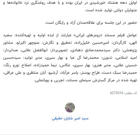
اوایل دهه هشتاد خورشیدی در ایران بوده و با هدف روشنگری نزد خانواده‌ها و
متولیان دولتی تولید شده است.
حضور در این جلسه برای علاقه‌مندان آزاد و رایگان است.
عوامل فیلم مستند «زومرهای ایرانی» عبارتند از ایده اولیه و تهیه‌کننده: سعید
الهی، کارگردان: امیرحسین خلیل‌زاده، تحقیق و نگارش: منوچهر اکبرلو، مشاور
پژوهشی: دکتر سیدمحمدصادق دهنادی، تصویربردار: ابوالفضل علایی، صدابردار:
امید اسلامی، تدوین: محمدرضا آل عبا و بهار سیری، مدیر تولید: سیدحسین
حسینی علایی، مدیر هنری: بهار سیری، عکاس: نیما حمیدزاده، اصلاح نورو رنگ:
حمیدرضا سبک دست، طراح پوستر: یاسر عزآباد، آرشیو: آبان منتظری و علی عراقی،
تهیه شده در مرکز گسترش سینمای مستند، تجربی و پویانمایی.
کد مطلب
6273316
سید امیر شایان حقیقی