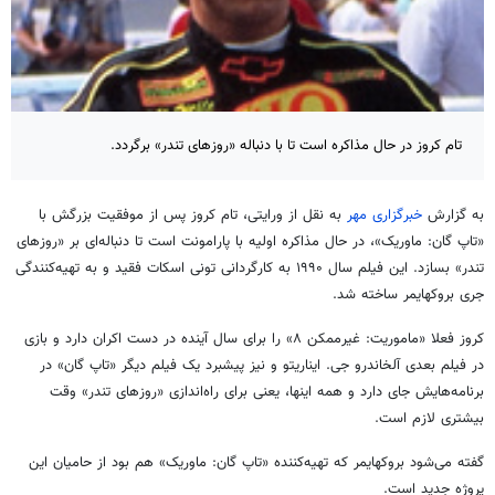
تام کروز در حال مذاکره است تا با دنباله «روزهای تندر» برگردد.
به گزارش
خبرگزاری مهر
به نقل از ورایتی، تام کروز پس از موفقیت بزرگش با
«تاپ گان: ماوریک»، در حال مذاکره اولیه با پارامونت است تا دنباله‌ای بر «روزهای
تندر» بسازد. این فیلم سال ۱۹۹۰ به کارگردانی تونی اسکات فقید و به تهیه‌کنندگی
جری بروکهایمر ساخته شد.
کروز فعلا «ماموریت: غیرممکن ۸» را برای سال آینده در دست اکران دارد و بازی
در فیلم بعدی آلخاندرو جی. ایناریتو و نیز پیشبرد یک فیلم دیگر «تاپ گان» در
برنامه‌هایش جای دارد و همه اینها، یعنی برای راه‌اندازی «روزهای تندر» وقت
بیشتری لازم است.
گفته می‌شود بروکهایمر که تهیه‌کننده «تاپ گان: ماوریک» هم بود از حامیان این
پروژه جدید است.