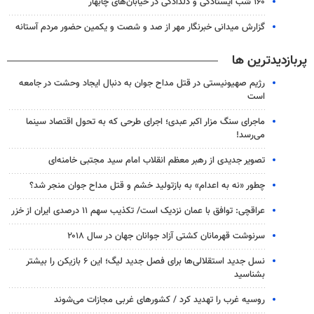
۱۶۰ شب ایستادگی و دلدادگی در خیابان‌های چابهار
گزارش میدانی خبرنگار مهر از صد و شصت و یکمین حضور مردم آستانه
پربازدیدترین ها
رژیم صهیونیستی در قتل مداح جوان به دنبال ایجاد وحشت در جامعه
است
ماجرای سنگ مزار اکبر عبدی؛ اجرای طرحی که به تحول اقتصاد سینما
می‌رسد!
تصویر جدیدی از رهبر معظم انقلاب امام سید مجتبی خامنه‌ای
چطور «نه به اعدام» به بازتولید خشم و قتل مداح جوان منجر شد؟
عراقچی: توافق با عمان نزدیک است/ تکذیب سهم ۱۱ درصدی ایران از خزر
سرنوشت قهرمانان کشتی آزاد جوانان جهان در سال ۲۰۱۸
نسل جدید استقلالی‌ها برای فصل جدید لیگ؛ این ۶ بازیکن را بیشتر
بشناسید
روسیه غرب را تهدید کرد / کشورهای غربی مجازات می‌شوند