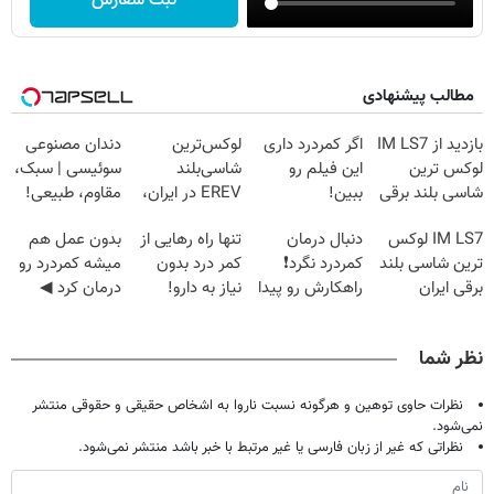
ثبت سفارش
مطالب پیشنهادی
بازدید از IM LS7
اگر کمردرد داری
لوکس‌ترین
دندان مصنوعی
لوکس ترین
این فیلم رو
شاسی‌بلند
سوئیسی | سبک،
شاسی بلند برقی
ببین!
EREV در ایران،
مقاوم، طبیعی!
ایران در باشگاه
◗پرسش‌نامه رو
توسط نیکا موتور
ویزیت
IM LS7 لوکس
دنبال درمان
تنها راه رهایی از
بدون عمل هم
انقلاب
پر کن◖
رونمایی شد!
رایگان+پرداخت
ترین شاسی بلند
کمردرد نگرد❗
کمر درد بدون
میشه کمردرد رو
اقساطی😍
برقی ایران
راهکارش رو پیدا
نیاز به دارو!
درمان کرد ◀
کردیم
(پرسش‌نامه رو
پرسش‎‌نامه رو
پر کن)
پرکن!
نظر شما
نظرات حاوی توهین و هرگونه نسبت ناروا به اشخاص حقیقی و حقوقی منتشر
نمی‌شود.
نظراتی که غیر از زبان فارسی یا غیر مرتبط با خبر باشد منتشر نمی‌شود.