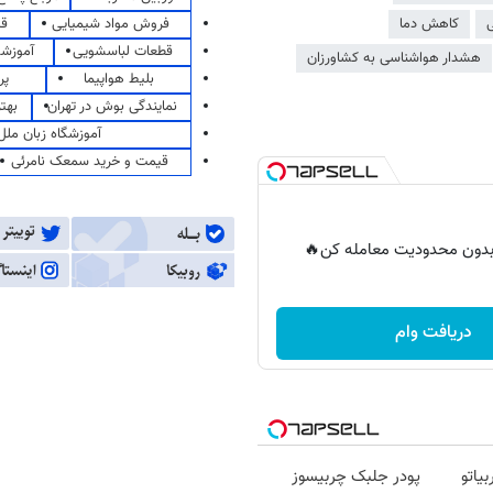
فروش مواد شیمیایی
قی
کاهش دما
قطعات لباسشویی
آموزشگ
هشدار هواشناسی به کشاورزان
بلیط هواپیما
پر
نمایندگی بوش در تهران
بهت
آموزشگاه زبان ملل
قیمت و خرید سمعک نامرئی
ر بدون محدودیت معامله کن🔥
دریافت وام
یاتو
پودر جلبک چربیسوز