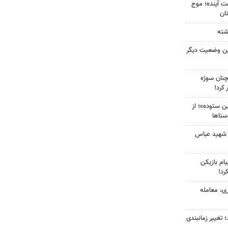
 کشور در ۷۲ ساعت آینده؛ موج
ین وضعیت دیگر
چنان سوژه
کرد!
 ستوده»؛ از
ستاها
 شهید عباس
ام بازیکن
رد!
ی، معامله
 تغییر زمانبندی