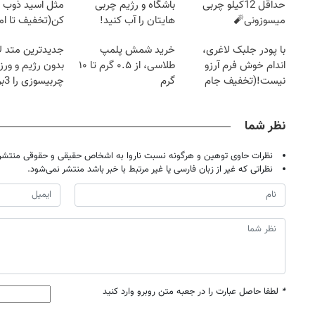
حداقل 12کیلو چربی
باشگاه و رژیم چربی
مثل اسید ذوب
میسوزونی🧨
هایتان را آب کنید!
کن(تخفیف تا ا
با پودر جلبک لاغری،
خرید شمش پلمپ
جدیدترین متد ل
اندام خوش فرم آرزو
طلاسی، از ۰.۵ گرم تا ۱۰
بدون رژیم و ور
نیست!(تخفیف جام
گرم
چرب
جهانی)
کند
نظر شما
نظرات حاوی توهین و هرگونه نسبت ناروا به اشخاص حقیقی و حقوقی منتشر 
نظراتی که غیر از زبان فارسی یا غیر مرتبط با خبر باشد منتشر نمی‌شود.
*
لطفا حاصل عبارت را در جعبه متن روبرو وارد کنید