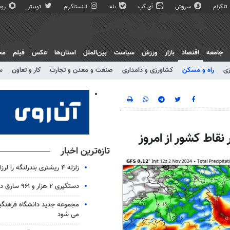
تلگرام
سروش
آی گپ
بله
اینستاگرام
توییتر
روبی
جامعه
اقتصاد
بازار
ورزش
سیاست
بین‌الملل
استان‌ها
عکس
فیلم
مج
ژی
راه و مسکن
کشاورزی و دامداری
صنعت و معدن و تجارت
کار و تعاون
س
نقاط کشور از امروز
تازه‌ترین اخبار
زلزله ۴ ریشتری بندرلنگه را لرزاند
دستگیری ۲ هزار و ۹۶۱ سارق در آذربایجان‌شرقی
مجموعه جدید دانشگاه فرهنگی
می شود