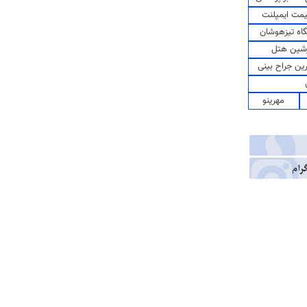
مت ایمپلنت
اه تیزهوشان
شین هتل
رین جراح بینی
مهرینو