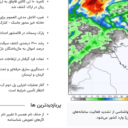
ریال در اراک کشف شد
حادثه خیز محور جاسک - کنارک
پارک پسماند در قائمشهر احدا
درصد اموال به مال‌باختگان با
نجات فرد گرفتار در ارتفاعات «س
دستگیری سارق حرفه‌ای و تح
کرمان و لرستان
آغاز عملیات اجرایی پل دوم آب 
انتظار تأمین شرایط است
پربازدیدترین ها
شناسی از تشدید فعالیت سامانه‌های
از حذف نام همسر تا تغییر نام خ
اگرهای تعویض شناسنامه