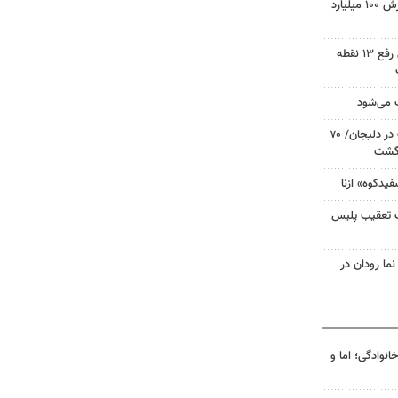
تاجره: ۱۰ تن کالای قاچاق به ارزش ۱۰۰ میلیارد
ضرب الاجل مدعی العموم برای رفع ۱۳ نقطه
ث می‌شود
رشد ۳۰۰ درصدی کشف سرقت در دلیجان/ ۷۰
زگشت
فیدکوه» ازنا
ت تعقیب پلیس
نما رودان در
انوادگی؛ اما و