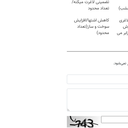
تضمینی لاغرت میکنه/
مشب)
تعداد محدود
اغری
کاهش اشتها/افزایش
زش
سوخت و ساز(تعداد
یسوزی را 3برابر می
محدود)
نمی‌شود.