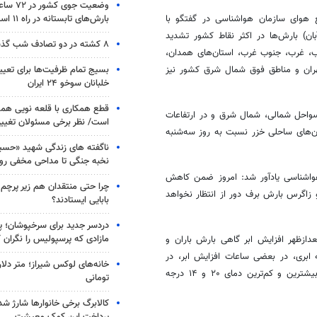
وضعیت جوی
بارش‌های تابستانه در راه ۱۱ استان
هوای سازمان هواشناسی در گفتگو با
اره به اینکه با ورود موج‌های جدید از امروز (دوشنبه ،۱۴ آبان) بارش‌ها در اکثر نقاط کشور تشدید
۸ کشته در دو تصادف شب گذشته
ب، غرب، جنوب غرب، استان‌های همدان،
بسیج تمام ظرفیت‌ها برای تعی
تهران و مناطق فوق شمال شرق کشور نیز
خلبانان سوخو ۲۴ ایران
قطع همکاری با قلعه نویی هم
و در
ارتفاعات
است/ نظر برخی مسئولان تغییر 
ن‌های ساحلی خزر نسبت به روز سه‌شنبه
ناگفته های زندگی شهید «حسین
نخبه جنگی تا مداحی مخفی رو
واشناسی یادآور شد: امروز ضمن کاهش
چرا حتی منتقدان هم زیر پرچم
 و زاگرس بارش برف
دور
از انتظار نخواهد
بابایی ایستادند؟
دردسر جدید برای سرخپوشان؛ پی
مازادی که پرسپولیس را نگران ک
عدازظهر افزایش ابر گاهی بارش باران و
جه سانتیگراد و فردا نیمه ابری، در بعضی ساعات افزایش ابر، در
خانه‌های لوکس شیراز؛ متر دلار
و وزش باد شدید با بیشترین و کم‌ترین دمای ۲۰ و ۱۴ درجه
تومانی
کالابرگ برخی خانوارها شارژ شد؛
پرداخت این کمک معیشت