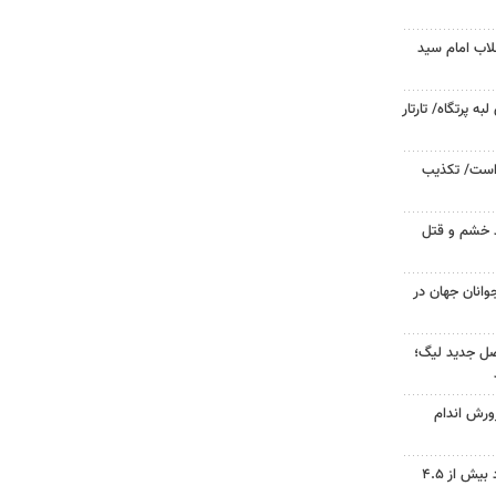
لاب امام سید
 پرتگاه/ تارتار
 است/ تکذیب
ید خشم و قتل
وانان جهان در
صل جدید لیگ؛
ورش اندام
دریاچه ارومیه جان گرفت؛ ورود بیش از ۴.۵