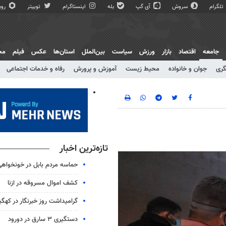
تلگرام
سروش
آی گپ
بله
اینستاگرام
توییتر
روبی
جامعه
اقتصاد
بازار
ورزش
سیاست
بین‌الملل
استان‌ها
عکس
فیلم
مج
گری
جوان و خانواده
محیط زیست
آموزش و پرورش
رفاه و خدمات اجتماعی
تازه‌ترین اخبار
حماسه مردم بابل در خونخواهی
کشف اموال مسروقه در ازنا
گرامیداشت روز خبرنگار در کهگیل
دستگیری ۳ سارق در دورود