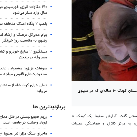
۲۱۰ مگاوات انرژی خورشیدی در 
سال وارد مدار می‌شود
پلمب ۲ بنگاه املاک متخلف در خرم‌آباد
پیام مدیرکل فرهنگ و ارشاد اس
رضوی به مناسبت روز خبرنگار
دستگیری ۲ سارق خودرو 
مسروقه در پلدختر
سرهنک عزیزی: مشمولان غایب 
محدودیت‌های قانونی مواجه م
دمای هوای کرمانشاه از سه‌شنبه
مدیرعامل جمعیت هلال‌احمر گلستان گفت: با تلاش نجاتگران هلال‌احمر گلستان کودک ۱۰ ساله‌ای که در سیلوی
می‌یابد
پربازدیدترین ها
، قاسم غریب آبادی، مدیرعامل جمعیت هلال‌احمر گلستان گفت: گزارش سقوط یک کودک ۱۰
رژیم صهیونیستی در قتل مداح 
ایجاد وحشت در جامعه است
س، به مرکز کنترل و هماهنگی عملیات
ماجرای سنگ مزار اکبر عبدی؛ ا