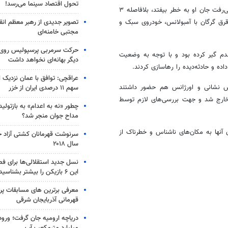
تحول اقتصاد سینما می‌رسد!
وی در ادامه افزود: با توجه به اینکه، حادثه‌دیده یک نوجوان بود و بیم این می‌رفت جان او به خطر بیفتد، بلافاصله ۳
تصویر جدیدی از رهبر معظم انق
رق
گرگان با آمبولانس، خودروی سبک و
مجتبی خامنه‌ای
حرکت سرمربی پرسپولیس روی لبه
دم گیر کرده بود و با توجه به وضعیت
دیگر بهانه‌ای نخواهد داشت
ده و حادثه‌دیده را رهاسازی کردند.
عراقچی: توافق با عمان نزدیک
تش نشانی و اورژانس هم حضور داشتند
سهم ۱۱ درصدی ایران از خزر
 خارج شد و جهت بررسی‌های لازم توسط
چطور «نه به اعدام» به بازتول
مداح جوان منجر شد؟
 آنها به مکان‌های ناشناس و خطرناک از
سرنوشت قهرمانان کشتی آزاد ج
سال ۲۰۱۸
نسل جدید استقلالی‌ها برای ف
این ۶ بازیکن را بیشتر بشناسید
معرفی برترین های مسابقات پر
قهرمانی آذربایجان شرقی
میلیارد مترمکعب آب