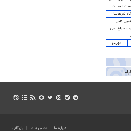
مت ایمپلنت
اه تیزهوشان
شین هتل
رین جراح بینی
مهرینو
درباره ما
تماس با ما
بازرگانی