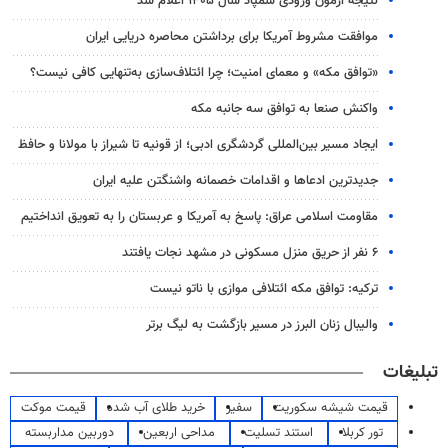
نتیجه آزمون ورودی سمپاد سال ۱۴۰۵ اعلام شد
موافقت مشروط آمریکا برای برداشتن محاصره دریایی ایران
«توافق مکه» و معمای امنیت؛ چرا ائتلاف‌سازی به‌تنهایی کافی نیست؟
واکنش صنعا به توافق سه جانبه مکه
ایجاد مسیر بین‌المللی گردشگری ادبی؛ از قونیه تا شیراز با مولانا و حافظ
جدیدترین ادعاها و اقدامات خصمانه واشنگتن علیه ایران
مقاومت اسلامی عراق: پاسخ به آمریکا و عربستان را به تعویق انداختیم
۶ نفر از حریق منزل مسکونی در مشهد نجات یافتند
ترکیه: توافق مکه ائتلافی موازی با ناتو نیست
والیبال زنان البرز در مسیر بازگشت به لیگ برتر
تبلیغات
قیمت شیشه سکوریت
سفیر
خرید طلای آب شده
قیمت موکت
تور کربلا
استند تسلیت
مداحی اربعین
دوربین مداربسته