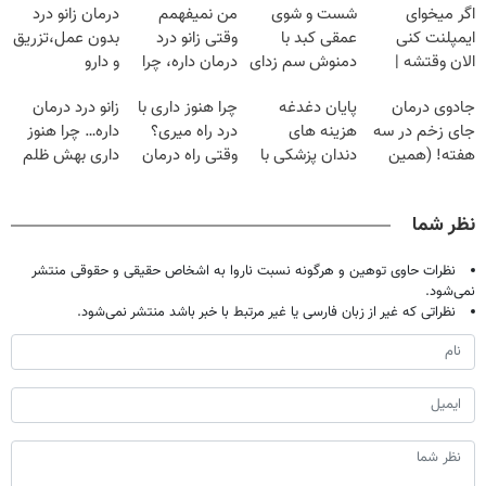
اگر میخوای
شست و شوی
من نمیفهمم
درمان زانو درد
ایمپلنت کنی
عمقی کبد با
وقتی زانو درد
بدون عمل،تزریق
الان وقتشه |
دمنوش سم زدای
درمان داره، چرا
و دارو
فقط با ۲۵
گیاهی
دردش رو داری
(◂پرسش‌نامه)
جادوی درمان
پایان دغدغه
چرا هنوز داری با
زانو درد درمان
میلیون تومان!!!
تحمل میکنی؟❗
جای زخم در سه
هزینه های
درد راه میری؟
داره… چرا هنوز
هفته! (همین
دندان پزشکی با
وقتی راه درمان
داری بهش ظلم
حالا رایگان
پک سفید کننده
جلو پاته!
می‌کنی؟
صحبت کنید)
خانگی
نظر شما
نظرات حاوی توهین و هرگونه نسبت ناروا به اشخاص حقیقی و حقوقی منتشر
نمی‌شود.
نظراتی که غیر از زبان فارسی یا غیر مرتبط با خبر باشد منتشر نمی‌شود.