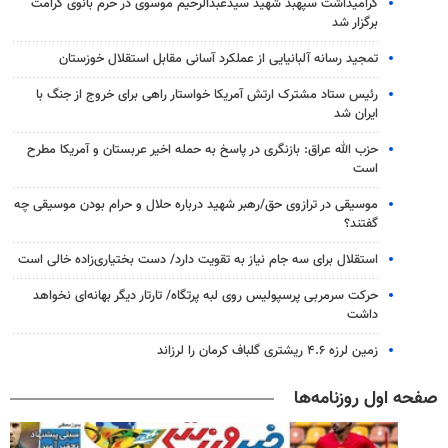
گرامیداشت سپهبد شهید سیدعبدالرحیم موسوی در حرم بانوی کرامت
برگزار شد
تمجید رسانه آلبانیایی از عملکرد آسانی مقابل استقلال خوزستان
رئیس ستاد مشترک ارتش آمریکا خواستار راهی برای خروج از جنگ با
ایران شد
حزب الله عراق: بازنگری در پاسخ به حمله اخیر عربستان و آمریکا مطرح
است
موسیقی در ترازوی حق/رهبر شهید درباره حلال و حرام بودن موسیقی چه
گفتند؟
استقلال برای سه جام نیاز به تقویت دارد/ دست بختیاری‌زاده خالی است
حرکت سرمربی پرسپولیس روی لبه پرتگاه/ تارتار دیگر بهانه‌ای نخواهد
داشت
زمین لرزه ۴.۶ ریشتری گلباف کرمان را لرزاند
صفحه اول روزنامه‌ها