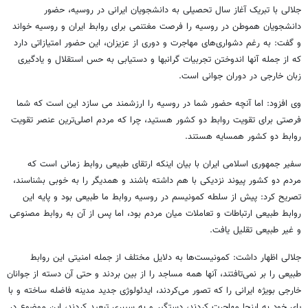
جلالی با تبریک آغاز سال تحصیلی به دانشجویان ایرانی در روسیه، حضور
دانشجویان هموطن در روسیه را فرصت مغتنمی برای روابط ایران و روسیه خواند
و گفت: به رغم دشواری‌های مهاجرت و دوری از عزیزان، این حضور امتیازاتی دارد
که از جمله آنها اندوختن تجربیات گرانبها و دستیابی به حس استقلال و یادگیری
زبان خارجی در دوران جوانی است.
وی افزود: اما آنچه حضور شما در روسیه را ارزشمند می سازد این است که شما
فرصتی برای تقویت روابط دو کشور هستید، چرا که مردم اصلی‌ترین عنصر تقویت
روابط دو کشور همسایه هستند.
سفیر جمهوری اسلامی ایران با بیان اینکه ارتقای طبیعی روابط زمانی است که
مردم دو کشور پیوند نزدیکی با هم داشته باشند و همدیگر را به خوبی بشناسند،
تصریح کرد: پیش از سلطه کمونیسم در روسیه روابط ما طبیعی بود و پایه این
روابط طبیعی ارتباطات و تعاملات میان مردم بود، اما پس از آن به روابط مصنوعی
و غیر طبیعی تقلیل یافت.
جلالی اظهار داشت: کمونیست‌ها به دلایل مختلف از جمله امنیتی این روابط
طبیعی را بر نمی‌تافتند، آنها همه مساجد را از بین بردند و حتی آن دسته از جوانان
خارجی بویژه ایرانی را که تصور می‌کردند، ایدئولوژی جدید مدینه فاضله ساخته و با
پای خود به اینجا مهاجرت کردند، دستگیر و به سیبری تبعید کردند، این موضوع در