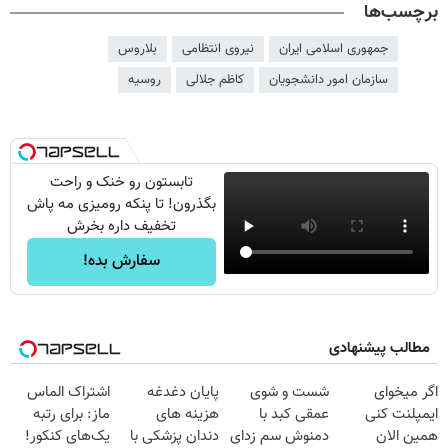
برچسب‌ها
جمهوری اسلامی ایران
نیروی انتظامی
بلاروس
سازمان امور دانشجویان
کاظم جلالی
روسیه
تابستون رو خنک و راحت
بگذرون! تا پنکه رومیزی مه پاش
تخفیف داره بخرش
سفارش بده!
مطالب پیشنهادی
اگر میخوای
شست و شوی
پایان دغدغه
اشتراک الماس
ایمپلنت کنی
عمقی کبد با
هزینه های
ماز: برای رتبه
همین الان
دمنوش سم زدای
دندان پزشکی با
یک‌های کنکور!