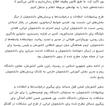
وی تاکید کرد: ما طبق قانون وظیفه اطلاع رسانی‌داریم و تلاش می‌کنیم تا
دغددغه‌های شما را به نهادهای مربوطه اعلام و منتقل کنیم.
طرح پیشنهادات، انتقادات و درخواست‌ها و پرسش‌های دانشجویان از دیگر
بخش‌های این نشست بود. تفسیر ضوابط آردیناتوری، تبعیض در رفتار استادان
روسی نسبت به دانشجویان ایرانی، لزوم احترام به دانشجویان ایرانی، فقدان
خوابگاه برای دانشجویان جدیدالورود، کندی در فرایند رجیستری، دشواری یادگیری
زبان روسی، بوروکراسی طولانی در صدور و تمدید روادید، سواستفاده واسطه‌ها از
دانشجویان، لزوم هماهنگی میان نیروی انتظامی کشورمان و پلیس روسیه برای
تسریع در ارسال دعوتنامه دانشجویان و مشکلات خدمت سربازی برای دانشجویان
مرد از جمله موارد مطرح شده از سوی دانشجویان بود.
در ادامه سفیر جمهوری اسلامی در روسیه، رایزن علمی کشورمان، معاون دانشگاه
روم و مدریر بخش آموزشی دانشجویان خارجی به تک‌تک پرسش‌های دانشجویان
پاسخ دادند.
سفیر کشورمان ضمن قول مساعد برای پیگیری درخواست‌ها و انتقادات و
پیشنهادات دانشجویان، به مسئولان دانشگاه روم توصیه‌هایی را برای حل این
مشکلات به مسئولان دانشگاه داشت. وی همچنین ضمن اعلام آمادگی برای
پیگیری مسائل مطرح شده برای دانشجویان ایرانی، از طرح این مشکلات در گفتگو