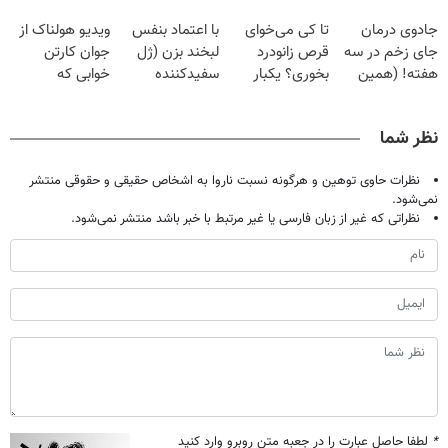
وقتشه | فقط با
گیاهی
پک سفید کننده
جادوی درمان
تا کی می‌خوای
با اعتماد بنفس
ویدیو هولناک از
۲۵ میلیون
خانگی
جای زخم در سه
قرص زانودرد
لبخند بزن (ژل
جوان کارتن
تومان!!!
هفته! (همین
بخوری؟ یکبار
سفیدکننده
خوابی که
حالا رایگان
اصولی درمانش
دندان40%تخفیف)
میلیاردر شد.
صحبت کنید)
کن
آموزش رایگان
نظر شما
نظرات حاوی توهین و هرگونه نسبت ناروا به اشخاص حقیقی و حقوقی منتشر
نمی‌شود.
نظراتی که غیر از زبان فارسی یا غیر مرتبط با خبر باشد منتشر نمی‌شود.
*
لطفا حاصل عبارت را در جعبه متن روبرو وارد کنید