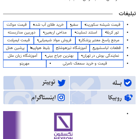
تبلیغات
قیمت شیشه سکوریت
سفیر
خرید طلای آب شده
قیمت موکت
تور کربلا
استند تسلیت
مداحی اربعین
دوربین مداربسته
مرجع پاسخ معتبر پزشکان
فروش مواد شیمیایی
قیمت ایمپلنت
قطعات لباسشویی
آموزشگاه تیزهوشان
بلیط هواپیما
پرشین هتل
نمایندگی بوش در تهران
بهترین جراح بینی
آموزشگاه زبان ملل
قیمت و خرید سمعک نامرئی
مهرینو