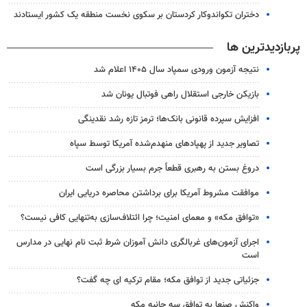
دختران تکواندوکار کردستان بر سکوی نخست منطقه یک کشور ایستادند
پربازدیدترین ها
نتیجه آزمون ورودی سمپاد سال ۱۴۰۵ اعلام شد
بازیکن خارجی استقلال راهی فوتبال یونان شد
افزایش سپرده قانونی بانک‌ها؛ ترمز تازه رشد نقدینگی
تصاویر جدید از پهپادهای منهدم‌شده آمریکا توسط سپاه
دروغ بستن به رهبری قطعاً جرم بسیار بزرگی است
موافقت مشروط آمریکا برای برداشتن محاصره دریایی ایران
«توافق مکه» و معمای امنیت؛ چرا ائتلاف‌سازی به‌تنهایی کافی نیست؟
اجرای آزمون‌های غربالگری دانش آموزان شرط ثبت نام نهایی در مدارس
است
جزئیاتی جدید از توافق مکه؛ مقام ترکیه ای چه گفت؟
واکنش صنعا به توافق سه جانبه مکه