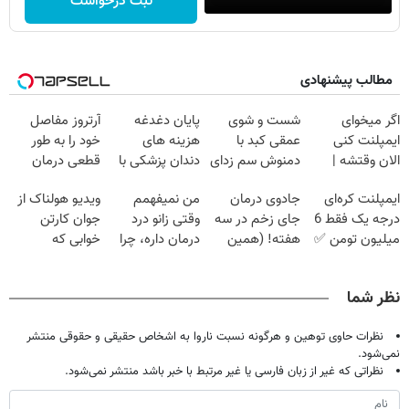
ثبت درخواست
مطالب پیشنهادی
اگر میخوای
شست و شوی
پایان دغدغه
آرتروز مفاصل
ایمپلنت کنی
عمقی کبد با
هزینه های
خود را به طور
الان وقتشه |
دمنوش سم زدای
دندان پزشکی با
قطعی درمان
فقط با ۲۵
گیاهی
پک سفید کننده
کنید!
ایمپلنت کره‌ای
جادوی درمان
من نمیفهمم
ویدیو هولناک از
میلیون تومان!!!
خانگی
◗پرسش‌نامه◖
درجه یک فقط 6
جای زخم در سه
وقتی زانو درد
جوان کارتن
میلیون تومن ✅
هفته! (همین
درمان داره، چرا
خوابی که
حالا رایگان
دردش رو داری
میلیاردر شد.
صحبت کنید)
تحمل میکنی؟❗
آموزش رایگان
نظر شما
نظرات حاوی توهین و هرگونه نسبت ناروا به اشخاص حقیقی و حقوقی منتشر
نمی‌شود.
نظراتی که غیر از زبان فارسی یا غیر مرتبط با خبر باشد منتشر نمی‌شود.