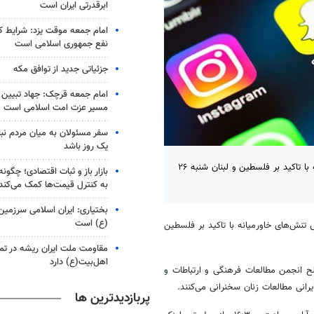
ابرقدرتی ایران است
امام جمعه موقت یزد: شرایط ک
نفع جمهوری اسلامی است
جزئیاتی جدید از توافق مکه
امام جمعه قرچک: جهاد تبیین و
مسیر عزت امت اسلامی است
سفر مسئولان به میان مردم نبا
یک روز باشد
وبینار تخصصی نقش پیشران زنان و رسانه‌ها در کاهش تنش‌های خاورمیانه با تاکید بر فلسطین و لبنان شنبه ۲۶
بازار باز و ثبات اقتصادی؛ چگو
به کنترل قیمت‌ها کمک می‌کند
بختیاری: ایران اسلامی سرزمی
(ع) است
نش‌های خاورمیانه با تاکید بر فلسطین
مقاومت ملت ایران ریشه در تم
اهل‌بیت(ع) دارد
ح انجمن مطالعات فرهنگی و ارتباطات و
نی مطالعات زنان سخنرانی می‌کنند.
پربازدیدترین ها