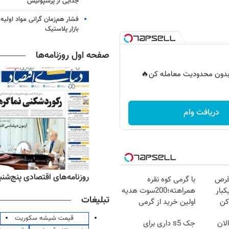
جدایی از پرسپولیس
فشار هم‌زمان گرانی مواد اولیه 
بازار پلاستیک
صفحه اول روزنامه‌ها
ر بدون محدودیت معامله کن🔥
دریافت وام
ه‌های ورزشی پنج‌شنبه ۱۵ مرداد ۱۴۰۵
روزنامه‌های اقتصادی پنج‌شنبه ۱۵ مرداد ۰۵
قرص
با گرمی کوه نقره
کبار
همراهته؛200سوت هدیه
تبلیغات
کن
اولین خرید از گرمی
قیمت شیشه سکوریت
لان
جک s5 داری برای