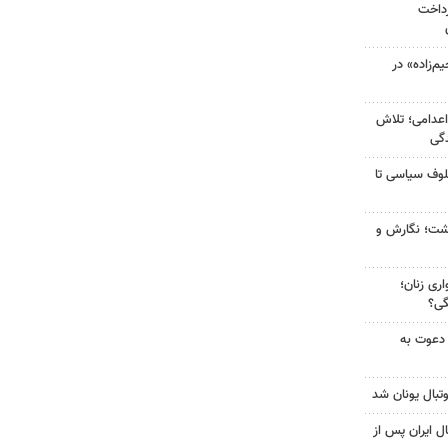
رداخت
‌زاده» در
اعدامی؛ تلاش
گی
لوف سیاسی تا
زگشت؛ نگارش و
ری زنان؛
گی؟
 دعوت به
تبال یونان شد
ل ایران پس از