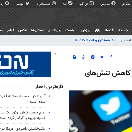
تلگرام
سروش
آی گپ
بله
اینستاگرام
توییتر
روبی
جامعه
اقتصاد
بازار
ورزش
سیاست
بین‌الملل
استان‌ها
عکس
فیلم
مج
انسانی
اندیشمندان و اندیشکده ها
ر کاهش تنش‌های
تازه‌ترین اخبار
آمریکا در مخمصه معادله قدرت ا
شده است
امام جمعه کیش: رکود یک سال
کسبه جزیره را گرفتار کرده است
عقب‌نشینی راهبردی آمریکا در 