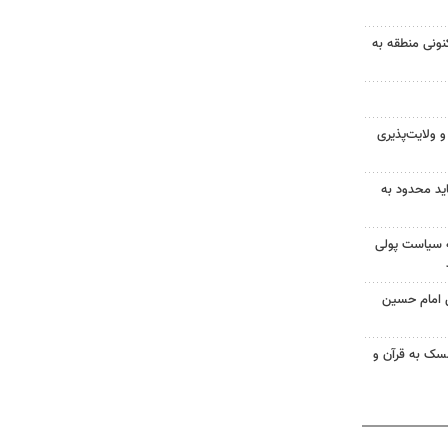
نونی منطقه به
 ولایت‌پذیری
ید محدود به
نه سیاست پولی
ن امام حسین
سک به قرآن و