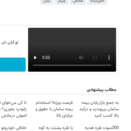
خاورمیانه
صادقی
وبینار
لبنان
تو آبان تت
مطالب پیشنهادی
۱۴
روزنامه‌های صبح پنج‌شنبه ۱۵ مرداد ۱۴۰۵
روزنام
به جمع بازاریابان بیمه
فرصت ویژه‼️ استخدام
تا کی می‌خوای 
سامان بپیوندید و درآمد
بیمه سامان با حقوق و
زانودرد بخوری؟ ی
بالا کسب کنید
مزایای بالا
اصولی درمانش 
200سوت نقره هدیه
با نقره پشتت به کوه
خلافی خودروتو ا