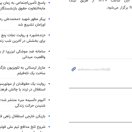
این نشست به همت انجمن ایران مطالعات زنان روز شنبه ۲۶ آبان ساعت ۱۶:۳۰ از طریق لینک
پاسخ تأمین‌اجتماعی به زمان پ
.
مابه‌التفاوت حقوق بازنشستگان
پیکر مطهر شهید «محمدعلی رحیم
اورامان تشییع شد
«زنده‌شور» و روایت نجات پنج 
برای بخشش در آخرین شب زند
سامانه ضد موشکی لیزری؛ از ب
واقعیت میدانی
مازیار لرستانی به تلویزیون با
ساخت یک تله‌فیلم
روایت یک حقوقدان از موتورسوا
استقلال در تردد یا چالش فرهن
آلبوم «آسیمه سر» منتشر شد؛
شنیدن حرکتِ زندگی
بازیکن خارجی استقلال راهی فو
شروع تلخ مدافع تیم ملی فوتبا