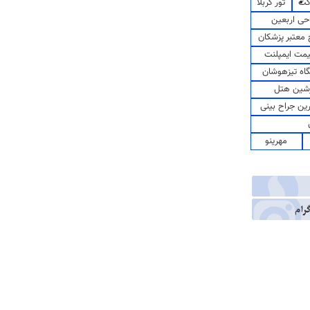
کت
تور کربلا
حی اربعین
معتبر پزشکان
مت ایمپلنت
اه تیزهوشان
شین هتل
رین جراح بینی
مهرینو