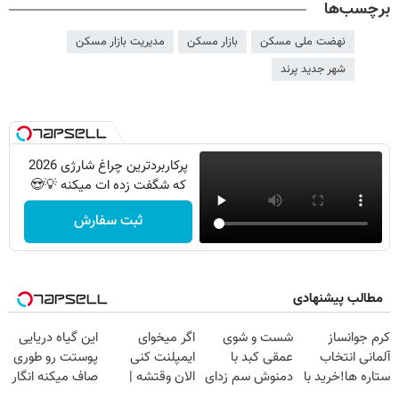
برچسب‌ها
نهضت ملی مسکن
بازار مسکن
مدیریت بازار مسکن
شهر جدید پرند
پرکاربردترین چراغ شارژی 2026
که شگفت زده ات میکنه 💡😍
ثبت سفارش
مطالب پیشنهادی
کرم جوانساز
شست و شوی
اگر میخوای
این گیاه دریایی
آلمانی انتخاب
عمقی کبد با
ایمپلنت کنی
پوستت رو طوری
ستاره ها!خرید با
دمنوش سم زدای
الان وقتشه |
صاف میکنه انگار
تخفیف
گیاهی
فقط با ۲۵
20سال جوون