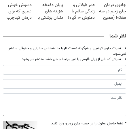
جادوی درمان
عمر طولانی و
پایان دغدغه
دمنوش خوش
میلیون تومان!!!
شدی🔥
جای زخم در سه
زندگی سالم با
هزینه های
عطری که برای
هفته! (همین
دمنوش ۱۰ گیاه!
دندان پزشکی با
درمان کبدچرب
حالا رایگان
(۵۵% تخفیف)
پک سفید کننده
معجزه میکنه
صحبت کنید)
خانگی
نظر شما
نظرات حاوی توهین و هرگونه نسبت ناروا به اشخاص حقیقی و حقوقی منتشر
نمی‌شود.
نظراتی که غیر از زبان فارسی یا غیر مرتبط با خبر باشد منتشر نمی‌شود.
*
لطفا حاصل عبارت را در جعبه متن روبرو وارد کنید