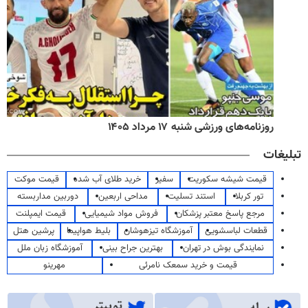
روزنامه‌های ورزشی شنبه ۱۷ مرداد ۱۴۰۵
تبلیغات
قیمت شیشه سکوریت
سفیر
خرید طلای آب شده
قیمت موکت
تور کربلا
استند تسلیت
مداحی اربعین
دوربین مداربسته
مرجع پاسخ معتبر پزشکان
فروش مواد شیمیایی
قیمت ایمپلنت
قطعات لباسشویی
آموزشگاه تیزهوشان
بلیط هواپیما
پرشین هتل
نمایندگی بوش در تهران
بهترین جراح بینی
آموزشگاه زبان ملل
قیمت و خرید سمعک نامرئی
مهرینو