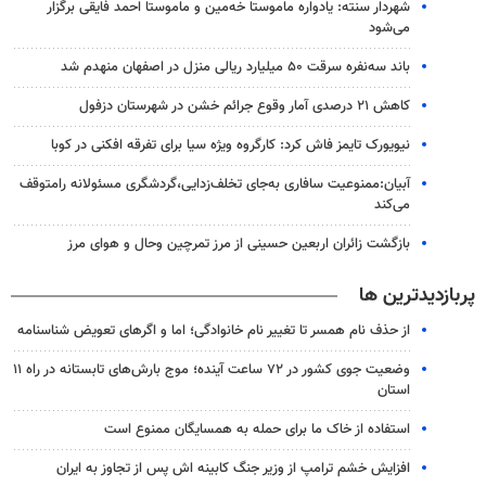
شهردار سنته: یادواره ماموستا خه‌مین و ماموستا احمد فایقی برگزار
می‌شود
باند سه‌نفره سرقت ۵۰ میلیارد ریالی منزل در اصفهان منهدم شد
کاهش ۲۱ درصدی آمار وقوع جرائم خشن در شهرستان دزفول
نیویورک تایمز فاش کرد: کارگروه ویژه سیا برای تفرقه افکنی در کوبا
آبیان:ممنوعیت سافاری به‌جای تخلف‌زدایی،گردشگری مسئولانه رامتوقف
می‌کند
بازگشت زائران اربعین حسینی از مرز تمرچین وحال و هوای مرز
پربازدیدترین ها
از حذف نام همسر تا تغییر نام خانوادگی؛ اما و اگرهای تعویض شناسنامه
وضعیت جوی کشور در ۷۲ ساعت آینده؛ موج بارش‌های تابستانه در راه ۱۱
استان
استفاده از خاک ما برای حمله به همسایگان ممنوع است
افزایش خشم ترامپ از وزیر جنگ کابینه اش پس از تجاوز به ایران