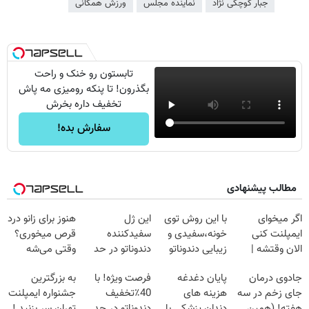
جبار کوچکی نژاد
نماینده مجلس
ورزش همگانی
تابستون رو خنک و راحت
بگذرون! تا پنکه رومیزی مه پاش
تخفیف داره بخرش
سفارش بده!
مطالب پیشنهادی
اگر میخوای
با این روش توی
این ژل
هنوز برای زانو درد
ایمپلنت کنی
خونه،سفیدی و
سفیدکننده
قرص میخوری؟
الان وقتشه |
زیبایی دندوناتو
دندوناتو در حد
وقتی می‌شه
فقط با ۲۵
برگردون
لمینت سفید
بدون عمل
جادوی درمان
پایان دغدغه
فرصت ویژه! با
به بزرگترین
میلیون تومان!!!
(40%off)
میکنه
درمانش کرد؟؟؟؟
جای زخم در سه
هزینه های
40٪تخفیف
جشنواره ایمپلنت
(40%تخفیف)
هفته! (همین
دندان پزشکی با
دندوناتو در حد
تهران سر بزنید !