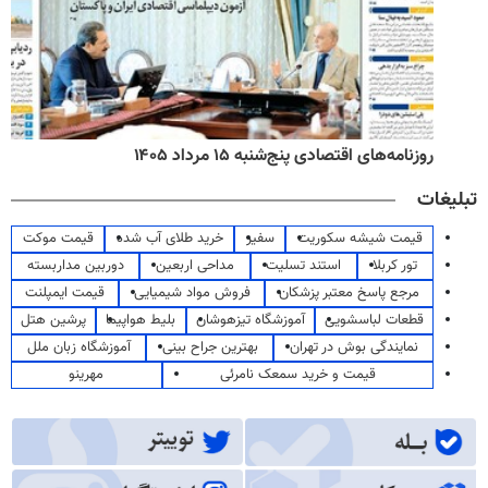
روزنامه‌های اقتصادی پنج‌شنبه ۱۵ مرداد ۱۴۰۵
تبلیغات
قیمت شیشه سکوریت
سفیر
خرید طلای آب شده
قیمت موکت
تور کربلا
استند تسلیت
مداحی اربعین
دوربین مداربسته
مرجع پاسخ معتبر پزشکان
فروش مواد شیمیایی
قیمت ایمپلنت
قطعات لباسشویی
آموزشگاه تیزهوشان
بلیط هواپیما
پرشین هتل
نمایندگی بوش در تهران
بهترین جراح بینی
آموزشگاه زبان ملل
قیمت و خرید سمعک نامرئی
مهرینو