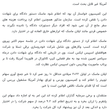
آمریکا غیر قابل بحث است.
این کمیسیون خواستار آن بود که اعلام شود ماسک دستور دادگاه برای شهادت
دادن را نقض کرده است. سازمان مذکور همچنین اعلام کرد پرداخت هزینه های
سفر مانع از آن نمی شود که افراد دیگر دستورات دادگاه را نادیده نگیرند به
خصوص فردی مانند ایلان ماسک که ابزارهای خارق العاده ای در اختیار دارد.
ماسک اعلام کرد از دستور دادگاه برای شهادت دادن در جلسه سوم اکتبر پیروی
کرده است. کسب وکارهای وی شامل شرکت خودروسازی برقی تسلا و شرکت
هوافضای اسپیس ایکس است. وی در تاریخی که دادگاه برای شهادت دادن درماه
سپتامبر تعیین شده بود به مقر فضایی کیپ کاناورال در فلوریدا آمریکا رفت تا بر
پرتاب ماموریت پولاریس داون اسپیس ایکس نظارت کند.
ایلان ماسک در اوایل ۲۰۲۲ میلادی حداقل ۱۰ روز صبر کرد تا خبر جمع آوری سهام
توییتر را اعلام کند و کمیسیون بورس و اوراق بهادار آمریکا مشغول بررسی آن
است که آیا اقدام ماسک ناقض قوانین است یا خیر.
منتقدان و برخی سرمایه گذاران اعلام کرده اند این امر به او اجازه داد سهام این
پلتفرم را ارزان بخرد و به تدریج اعلام کند ۹.۲ درصد از سهم شرکت را در اختیار
دارد و اندکی بعد از آن نیز پیشنهاد کرد کل شرکت را بخرد.