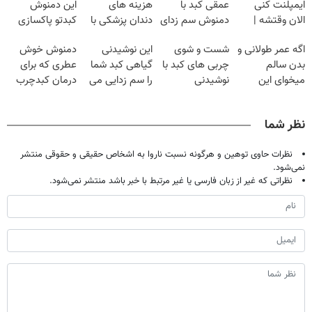
ایمپلنت کنی
عمقی کبد با
هزینه های
این دمنوش
الان وقتشه |
دمنوش سم زدای
دندان پزشکی با
کبدتو پاکسازی
فقط با ۲۵
گیاهی
پک سفید کننده
کن+ضمانت
اگه عمر طولانی و
شست و شوی
این نوشیدنی
دمنوش خوش
میلیون تومان!!!
خانگی
مرجوعی
بدن سالم
چربی های کبد با
گیاهی کبد شما
عطری که برای
میخوای این
نوشیدنی
را سم زدایی می
درمان کبدچرب
نوشیدنی رو با
گیاهی(55%تخفیف)
کند (با ضمانت
معجزه میکنه
تخفیف بخر
مرجوعی)
نظر شما
نظرات حاوی توهین و هرگونه نسبت ناروا به اشخاص حقیقی و حقوقی منتشر
نمی‌شود.
نظراتی که غیر از زبان فارسی یا غیر مرتبط با خبر باشد منتشر نمی‌شود.