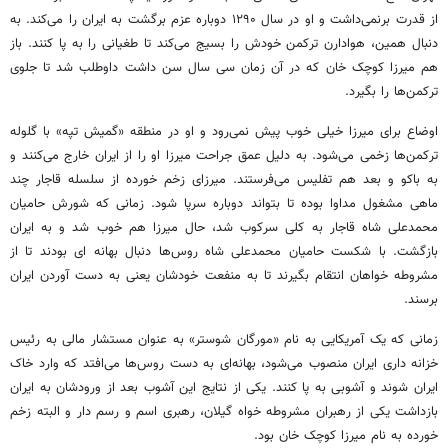
از قدرت برنمی‌داشت و او در سال ۱۲۹۰ دوباره عزم برگشت به ایران را می‌کند. به
دنبال همین،
هوادارن
ترکمن خودش را بسیج می‌کند تا طغیانی را به پا کنند. باز
هم میرزا کوچک خان که در آن زمان سی سال سن داشت داوطلب شد تا جلوی
ترکمن‌ها را بگیرد.
اوضاع برای میرزا خیلی خوب پیش نمی‌رود و او در منطقه «
گمیش
تپه» با گلوله
ترکمن‌ها زخمی می‌شود. به دلیل عمق جراحت میرزا او را از ایران خارج می‌کنند و
به باکو و بعد هم تفلیس می‌فرستند. میرزای زخم خورده از سلسله قاجار چند
ماهی مشغول مداوا بوده تا بتواند دوباره سرپا شود. زمانی که شورش حامیان
محمدعلی شاه قاجار به کلی سرکوب شد، حال میرزا هم خوب شد و به ایران
بازگشت. با شکست حامیان محمدعلی شاه روس‌ها دنبال
بهانه‌
ای
بودند تا از
مشروطه خواهان انتقام بگیرند تا به منفعت خودشان یعنی به دست آوردن ایران
برسند.
زمانی که یک آمریکایی به نام «مورگان
شوستر
» به عنوان مستشار مالی به رئیس
خزانه داری ایران منصوب می‌شود، بهانه‌ای به دست روس‌ها می‌افتد که وارد خاک
ایران شوند و آشوبی به پا کنند. یکی از نتایج این آشوب بعد از ورودشان به ایران
بازداشت یکی از رهبران مشروطه خواه گیلان، رهبری اسم و رسم دار و البته زخم
خورده به نام میرزا کوچک خان بود.