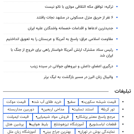
ترکیه: توافق مکه ائتلافی موازی با ناتو نیست
۶ نفر از حریق منزل مسکونی در مشهد نجات یافتند
جدیدترین ادعاها و اقدامات خصمانه واشنگتن علیه ایران
مقاومت اسلامی عراق: پاسخ به آمریکا و عربستان را به تعویق انداختیم
رئیس ستاد مشترک ارتش آمریکا خواستار راهی برای خروج از جنگ با
ایران شد
درگیری اعضای داعش و نیروهای جولانی در سیده زینب
والیبال زنان البرز در مسیر بازگشت به لیگ برتر
تبلیغات
قیمت شیشه سکوریت
سفیر
خرید طلای آب شده
قیمت موکت
تور کربلا
استند تسلیت
مداحی اربعین
دوربین مداربسته
مرجع پاسخ معتبر پزشکان
فروش مواد شیمیایی
قیمت ایمپلنت
قطعات لباسشویی
آموزشگاه تیزهوشان
بلیط هواپیما
پرشین هتل
نمایندگی بوش در تهران
بهترین جراح بینی
آموزشگاه زبان ملل