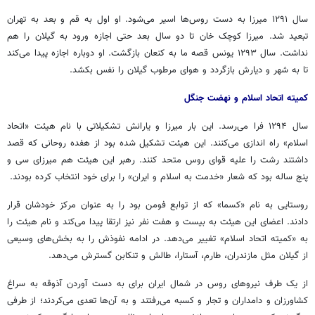
سال ۱۲۹۱ میرزا به دست روس‌ها اسیر می‌شود. او اول به قم و بعد به تهران
تبعید شد. میرزا کوچک خان تا دو سال بعد حتی اجازه ورود به گیلان را هم
نداشت. سال ۱۲۹۳ یونس قصه ما به کنعان بازگشت. او دوباره اجازه پیدا می‌کند
تا به شهر و دیارش بازگردد و هوای مرطوب گیلان را نفس بکشد.
کمیته اتحاد اسلام و نهضت جنگل
سال ۱۲۹۴ فرا می‌رسد. این بار میرزا و یارانش تشکیلاتی با نام هیئت «اتحاد
اسلام» راه اندازی می‌کنند. این هیئت تشکیل شده بود از هفده روحانی که قصد
داشتند رشت را علیه قوای روس متحد کنند. رهبر این هیئت هم میرزای سی و
پنج ساله بود که شعار «خدمت به اسلام و ایران» را برای خود انتخاب کرده بودند.
روستایی به نام «
کسما
» که از توابع فومن بود را به عنوان مرکز خودشان قرار
دادند. اعضای این هیئت به بیست و هفت نفر نیز ارتقا پیدا می‌کند و نام هیئت را
به «کمیته اتحاد اسلام» تغییر می‌دهد. در ادامه نفوذش را به بخش‌های وسیعی
از گیلان مثل مازندران، طارم، آستارا،
طالش
و تنکابن گسترش می‌دهد.
از یک طرف نیروهای روس در شمال ایران برای به دست آوردن آذوقه به سراغ
کشاورزان و دامداران و تجار و کسبه می‌رفتند و به آن‌ها تعدی می‌کردند؛ از طرفی