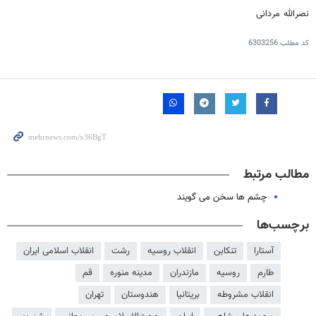
نصرالله مردانی
کد مطلب
6303256
مطالب مرتبط
چشم ها سخن می گویند
برچسب‌ها
آستارا
تنکابن
انقلاب روسیه
رشت
انقلاب اسلامی ایران
طارم
روسیه
مازندران
مدینه منوره
قم
انقلاب مشروطه
بریتانیا
هندوستان
تهران