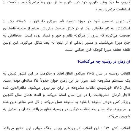
داریم، ما درد وطن داریم، درد دین داریم ما از این راه برنمی‌گردیم و دست از
استقامت برنمی‌داریم.»
در دوران تحصیل خود در حوزه علمیه قم میرزای داستان ما شیفته یکی از
اساتیدش به نام خلخالی بود. او در خلال مباحث دینی‌اش مدام از مدینه فاضله‌ای
صحبت می‎‌کرده که عاری از هرگونه ظلم و جور و فساد بوده است. سخنانش به
جان میرزا می‌نشیند و مسیر زندگی او از اینجا به بعد شکل می‌گیرد. این اولین
نقطه عطف میرزا کوچک خان جنگلی است.
آن زمان در روسیه چه می‌گذشت؟
انقلاب روسیه در سال ۱۹۰۵ میلادی اتفاق افتاد و حکومت در این کشور تبدیل به
یک سیستم مشروطه شد. میرزا در این زمان جوان حدوداً ۲۵ ساله‌ای بوده است.
سال ۱۲۸۵ خورشیدی انقلاب مشروطه در ایران نیز پیروز می‌شود.
مظفرالدین
شاه
قاجار فرمان مشروطیت را در این سال امضا می‌کند و البته همان سال گلچین
روزگار کمی خوش سلیقه یا شاید بد سلیقه عمل می‌کند و گل عمر
مظفرالدین
شاه
را می‌چیند. چند سال بعد انقلاب دیگری در روسیه اتفاق می‌افتد که آن را تبدیل به
شوروی می‌کند.
انقلاب اکتبر ۱۹۱۷؛ این انقلاب در روزهای پایانی جنگ جهانی اول اتفاق می‌افتد