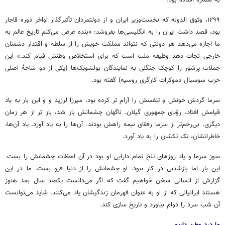
به شماره افتاده بود.
۱۲۹۹، وثوق الدوله که
نخست‌وزیر ایران و از دولتمردان تأثیرگذار اواخر دوره قاجار
بود، قصد داشت ایران را به انگلیسی‌ها بفروشد: «بنده عرض می‌کنم تاریخ عالم به
ما اجازه می‌دهد هر دولتی که نتواند مملکت خویش را از سلطه و اقتدار دشمنان
خارجی نجات دهد وظیفه ملت است که برای استخلاص وطنش قیام کند.» این
جملات پرشور را کوچک جنگلی به نمایندگان بولشویک‌ها (
یکی از دو شاخهٔ اصلی
حزب سوسیال دموکرات کارگری روسیه)
گفته بود.
سرما گردش خونش و تنفسش را آرام تر کرده بود. میرزا لرزید و و این بار به یاد
قیامش افتاد، رؤیای جمهوری گیلان. ناگهان چشمانش باز شد، باز تر از هر زمان
دیگری. بی‌رحم‌تر از سرما رفقای نیمه راهش بودند. آن‌ها را به یاد آورد. یاد آن‌ها،
خاطراتشان، تک تکشان را به یاد آورد.
سوز سرما و یاد روزهای تلخ تمام دارایی او بود در آن لحظات چشمانش را بست.
این بار اما بازشدنی در کار نبود. او چشمانش را از دنیا فرو بست. ما در این
گزارش از انسانی سخن خواهیم گفت که اگر می‌دانست یکصد سال بعد هنوز
هستند ایرانیانی که از او به عنوان قهرمان زندگیشان یاد می‌کنند. شاید می‌توانست
آن شب سرد را دوام بیاورد و تاریخ سازی کند.