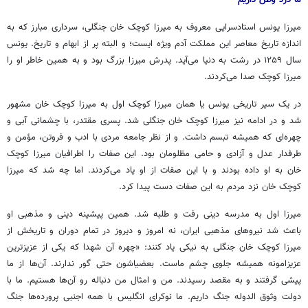
ما درد وطن داریم
میرزا یونس استادسرایی معروف به میرزا کوچک خان جنگلی، سرداری مبارز که به
اندازه تاریخ معاصر این مملکت آدم ویژه ایست؛ و البته پر از ابهام و تاریخ. یونس
سال ۱۲۵۹ در رشت به دنیا می‌آید. پدرش میرزا بزرگ بود و به همین خاطر او را
میرزا کوچک صدا می‌کردند.
در یک سیر تاریخی یونس یا همان میرزا کوچک اول به میرزا کوچک خان مشهور
شد و در ادامه نیز میرزا کوچک خان جنگلی شد. پسری مقتدر، با چشمانی آبی و
چهره‌ای که همیشه تبسم داشت. و از نظر جامعه مردی با ادب و فروتن، مؤمن و
طرفدار عدل و آزادی و حامی مظلومان بود. این صفات را اطرافیان میرزا کوچک
خان به او داده بودند و با این صفات از او یاد می‌کردند. اما چه شد که میرزا
کوچک خان نزد مردم به این صفات دست پیدا کرد.
میرزا اول به مدرسه دینی رفت و طلبه شد. همین پیشینه دینی و مذهبی او
باعث شد نیروهای مذهبی ایران، نه امروز و دیروز در تمام دوران و تاریخش از
میرزا کوچک خان جنگلی به نیکی یاد کنند: «چهره آن شهدا که یکی از عزیزترین
عزیزامونه
همیشه جلوی چشم ماست.
بعضیاشون
حتی گور ندارند. آن‌ها از ما
پیشی گرفتند و به مقصد رسیدند. من و امثال من دنباله رو آن‌ها هستیم. ما با
دولت وثوق الدوله جنگ داریم. ما
نوکرای
انگلیس با همه اجنبی پرورده‌ها جنگ