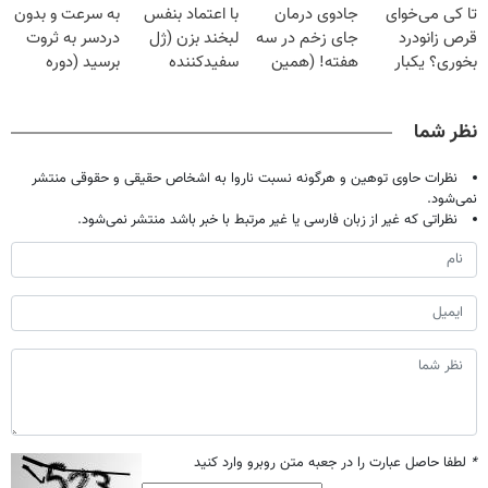
تا کی می‌خوای
جادوی درمان
با اعتماد بنفس
به سرعت و بدون
میلیون تومان!!!
خانگی
آموزش رایگان
قرص زانودرد
جای زخم در سه
لبخند بزن (ژل
دردسر به ثروت
بخوری؟ یکبار
هفته! (همین
سفیدکننده
برسید (دوره
اصولی درمانش
حالا رایگان
دندان40%تخفیف)
کاملا رایگان
کن
صحبت کنید)
پولسازی)
نظر شما
نظرات حاوی توهین و هرگونه نسبت ناروا به اشخاص حقیقی و حقوقی منتشر
نمی‌شود.
نظراتی که غیر از زبان فارسی یا غیر مرتبط با خبر باشد منتشر نمی‌شود.
*
لطفا حاصل عبارت را در جعبه متن روبرو وارد کنید