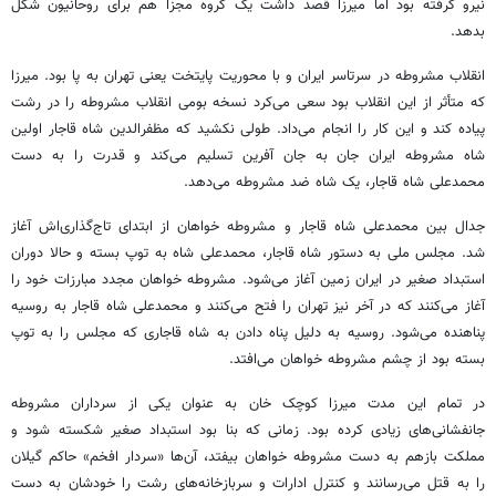
نیرو گرفته بود اما میرزا قصد داشت یک گروه مجزا هم برای روحانیون شکل
بدهد.
انقلاب مشروطه در سرتاسر ایران و با محوریت پایتخت یعنی تهران به پا بود. میرزا
که متأثر از این انقلاب بود سعی می‌کرد نسخه بومی انقلاب مشروطه را در رشت
پیاده کند و این کار را انجام می‌داد. طولی نکشید که
مظفرالدین
شاه قاجار اولین
شاه مشروطه ایران جان به جان آفرین تسلیم می‌کند و قدرت را به دست
محمدعلی شاه قاجار، یک شاه ضد مشروطه می‌دهد.
جدال بین محمدعلی شاه قاجار و مشروطه خواهان از ابتدای تاج‌گذاری‌اش آغاز
شد. مجلس ملی به دستور شاه قاجار، محمدعلی شاه به توپ بسته و حالا دوران
استبداد صغیر در ایران زمین آغاز می‌شود. مشروطه خواهان مجدد مبارزات خود را
آغاز می‌کنند که در آخر نیز تهران را فتح می‌کنند و محمدعلی شاه قاجار به روسیه
پناهنده می‌شود. روسیه به دلیل پناه دادن به شاه قاجاری که مجلس را به توپ
بسته بود از چشم مشروطه خواهان می‌افتد.
در تمام این مدت میرزا کوچک خان به عنوان یکی از سرداران مشروطه
جانفشانی‌های زیادی کرده بود. زمانی که بنا بود استبداد صغیر شکسته شود و
مملکت بازهم به دست مشروطه خواهان بیفتد، آن‌ها «سردار
افخم
» حاکم گیلان
را به قتل می‌رسانند و کنترل ادارات و سربازخانه‌های رشت را خودشان به دست