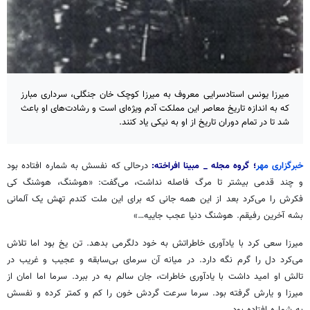
میرزا یونس استادسرایی معروف به میرزا کوچک خان جنگلی، سرداری مبارز
که به اندازه تاریخ معاصر این مملکت آدم ویژه‌ای است و رشادت‌های او باعث
شد تا در تمام دوران تاریخ از او به نیکی یاد کنند.
خبرگزاری مهر
؛ گروه مجله _ مبینا افراخته:
درحالی
که نفسش به شماره افتاده بود
و چند قدمی بیشتر تا مرگ فاصله نداشت، می‌گفت: «هوشنگ، هوشنگ کی
فکرش را می‌کرد بعد از این همه جانی که برای این ملت
کندم
تهش
یک آلمانی
بشه
آخرین رفیقم. هوشنگ دنیا عجب
جاییه…
»
میرزا سعی کرد با یادآوری خاطراتش به خود دلگرمی بدهد. تن یخ بود اما تلاش
می‌کرد دل را گرم نگه دارد. در میانه آن سرمای بی‌سابقه و عجیب و غریب در
تالش او امید داشت با یادآوری خاطرات، جان سالم به در ببرد. سرما اما امان از
میرزا و یارش گرفته بود. سرما سرعت گردش خون را کم و کمتر کرده و نفسش