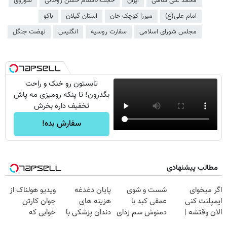
محمد علی شاهی
ایران
حجت‌الاسلام حسن روحانی
شوروی
امام علی(ع)
میرزا کوچک خان
استان گیلان
باکو
مجلس شورای اسلامی
سفارت روسیه
انگلیس
نهضت جنگل
تابستون رو خنک و راحت
بگذرون! تا پنکه رومیزی مه پاش
تخفیف داره بخرش
سفارش بده!
مطالب پیشنهادی
اگر میخوای
شست و شوی
پایان دغدغه
ویدیو هولناک از
ایمپلنت کنی
عمقی کبد با
هزینه های
جوان کارتن
الان وقتشه |
دمنوش سم زدای
دندان پزشکی با
خوابی که
فقط با ۲۵
گیاهی
پک سفید کننده
میلیاردر شد.