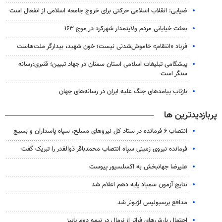
ضیایی: انقلاب اسلامی حرکتی برای خروج جامعه اسلامی از انفعال است
بعثت خیایانی مردم ولایتمدار شهرکرد در موج ۱۶۳
فریاد «انتقام» خاموش‌شدنی نیست؛ خون شهید، بیدارگر ملت‌هاست
پیشگامی تبلیغات اسلامی استان سمنان در جهاد تبیین؛ قنبری:رسانه
سنگر است
بازتاب پیامدهای جنگ علیه ایران در رسانه‌های جهان
پربازدیدترین ها
انتصاب ۶ فرمانده در ستاد کل نیروهای مسلح، سپاه پاسداران و بسیج
فرمانده نیروی زمینی سپاه انتصاب محمدباقر ذوالقدر را تبریک گفت
علیرضا جهانبخش به اکسلسیور پیوست
نتایج آزمون سمپاد پایه دهم اعلام شد
مدافع پرسپولیس لژیونر شد
احتمال بارش‌های فراتر از نرمال در نیمه دوم پاییز