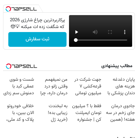
پرکاربردترین چراغ شارژی 2026
که شگفت زده ات میکنه 💡😍
ثبت سفارش
مطالب پیشنهادی
پایان دغدغه
جهت شرکت در
من نمیفهمم
شست و شوی
هزینه های
قرعه‌کشی ۷
وقتی زانو درد
عمقی کبد با
دندان پزشکی با
میلیون تومانی
درمان داره، چرا
دمنوش سم زدای
پک سفید کننده
وارد شوید
دردش رو داری
گیاهی
جادوی درمان
فقط با ؟ میلیون
به لبخندت
خلافی خودروتو
خانگی
تحمل میکنی؟❗
جای زخم در سه
تومان ایمپلنت
زیبایی بده!
الان ببین، با
هفته! (همین
کن | جشنواره
(خرید ژل
پلاک و کد ملی،
حالا رایگان
تموم نشه !!!
سفیدکننده
بدون نیاز به
صحبت کنید)
دندان
مراجعه حضوری