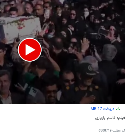
دریافت
17 MB
فیلم: قاسم بازیاری
کد مطلب
6308719