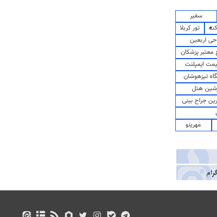
سفیر
کت
تور کربلا
حی اربعین
معتبر پزشکان
مت ایمپلنت
اه تیزهوشان
شین هتل
رین جراح بینی
مهرینو