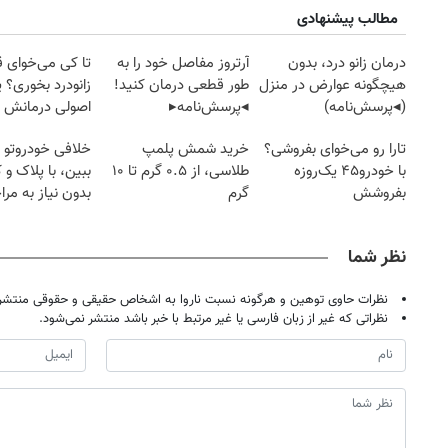
مطالب پیشنهادی
درمان زانو درد، بدون
آرتروز مفاصل خود را به
تا کی می‌خوای 
هیچگونه عوارض در منزل
طور قطعی درمان کنید!
زانودرد بخوری؟ ی
(◂پرسش‌نامه)
◂پرسش‌نامه▸
اصولی درمانش 
تارا رو می‌خوای بفروشی؟
خرید شمش پلمپ
خلافی خودروتو ا
با خودرو۴۵ یک‌روزه
طلاسی، از ۰.۵ گرم تا ۱۰
ببین، با پلاک و 
بفروشش
گرم
بدون نیاز به مرا
حضوری
نظر شما
نظرات حاوی توهین و هرگونه نسبت ناروا به اشخاص حقیقی و حقوقی منتشر 
نظراتی که غیر از زبان فارسی یا غیر مرتبط با خبر باشد منتشر نمی‌شود.
۱۴
روزنامه‌های صبح پنج‌شنبه ۱۵ مرداد ۱۴۰۵
روزنام