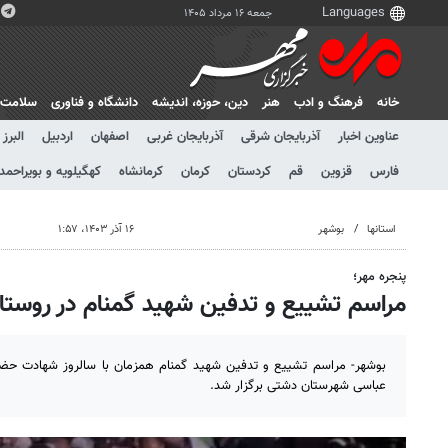
جمعه ۱۶ مرداد ۱۴۰۵
خانه
فرهنگ و ادب
هنر
دين، حوزه، انديشه
دانشگاه و فناوری
سلامت
عناوین اخبار
آذربایجان شرقی
آذربایجان غربی
اصفهان
اردبیل
البرز
فارس
قزوین
قم
کردستان
کرمان
کرمانشاه
کهگیلویه و بویراحمد
استانها
بوشهر
۱۶ آذر ۱۴۰۳، ۱:۵۷
پنجره مهر؛
مراسم تشییع و تدفین شهید گمنام در روستای
بوشهر- مراسم تشییع و تدفین شهید گمنام همزمان با سالروز شهادت حضر
عباسی شهرستان دشتی برگزار شد.