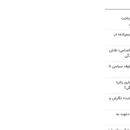
رداخت
‌زاده» در
اعدامی؛ تلاش
گی
لوف سیاسی تا
ری زنان؛
گی؟
زگشت؛ نگارش و
 دعوت به