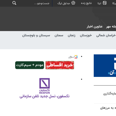
نتایج زنده
کا
ایتا
جداول لیگ
له مهر
عناوین اخبار
خراسان شمالی
خوزستان
زنجان
سمنان
سیستان و بلوچستان
یه‌گذاری
ه به مرزهای