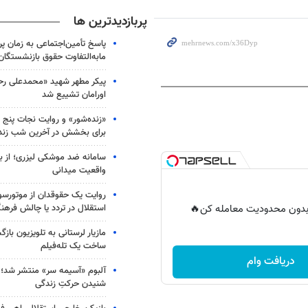
90%
پربازدیدترین ها
پاسخ تأمین‌اجتماعی به زمان پ
مابه‌التفاوت حقوق بازنشستگان
پیکر مطهر شهید «محمدعلی رحیم
اورامان تشییع شد
«زنده‌شور» و روایت نجات پنج 
برای بخشش در آخرین شب زند
سامانه ضد موشکی لیزری؛ از ب
واقعیت میدانی
روایت یک حقوقدان از موتورسوا
استقلال در تردد یا چالش فرهن
ر بدون محدودیت معامله کن🔥
مازیار لرستانی به تلویزیون با
ساخت یک تله‌فیلم
دریافت وام
آلبوم «آسیمه سر» منتشر شد؛
شنیدن حرکتِ زندگی