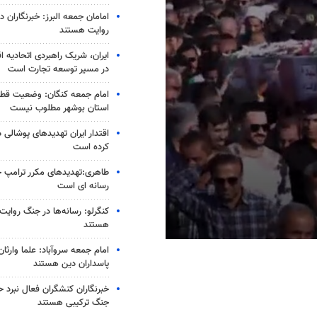
امامان جمعه البرز: خبرنگاران 
روایت هستند
ایران، شریک راهبردی اتحادیه ا
در مسیر توسعه تجارت است
امام جمعه کنگان: وضعیت قط
استان بوشهر مطلوب نیست
اقتدار ایران تهدیدهای پوشالی د
کرده است
طاهری:تهدیدهای مکرر ترامپ ج
رسانه ای است
کنگرلو: رسانه‌ها در جنگ روایت
هستند
0
امام جمعه سروآباد: علما وارثان 
seconds
پاسداران دین هستند
of
1
minute,
خبرنگاران کنشگران فعال نبرد حی
7
جنگ ترکیبی هستند
seconds
Volume