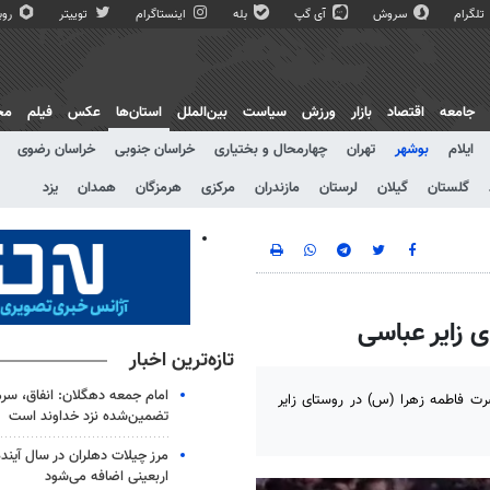
تلگرام
سروش
آی گپ
بله
اینستاگرام
توییتر
روبی
جامعه
اقتصاد
بازار
ورزش
سیاست
بین‌الملل
استان‌ها
عکس
فیلم
مج
ایلام
بوشهر
تهران
چهارمحال و بختیاری
خراسان جنوبی
خراسان رضوی
گلستان
گیلان
لرستان
مازندران
مرکزی
هرمزگان
همدان
یزد
 زایر عباسی
تازه‌ترین اخبار
امام جمعه دهگلان: انفاق، سرما
ت فاطمه زهرا (س) در روستای زایر
تضمین‌شده نزد خداوند است
مرز چیلات دهلران در سال آیند
اربعینی اضافه می‌شود