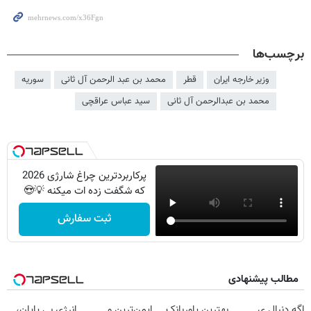
برچسب‌ها
وزیر خارجه ایران
قطر
محمد بن عبد الرحمن آل ثانی
سوریه
محمد بن عبدالرحمن آل ثانی
سید عباس عراقچی
پرکاربردترین چراغ شارژی 2026
که شگفت زده ات میکنه 💡😍
ثبت سفارش
مطالب پیشنهادی
اگه دنبال ی
بهترین پاوربانک
ایمن‌ترین و
انرژی بی پایان،