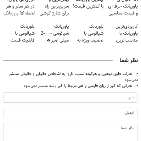
پاوربانک حرفه‌ای
با کمترین قیمت❗
سریع‌ترین راه
در هر سفر و هر
و قیمت مناسبی
برای شارژ گوشی
لحظه😍 پاوربانک
تخفیف رو از
😍👌🏻
شیائومی با
کاربردی‌ترین
پاوربانک
پاوربانک
پاوربانک
دست نده👌🏻
تخفیف ویژه🔥
پاوربانک با
شیائومی با
شیائومی 2۰۰۰۰
شیائومی با
مناسب‌ترین
تخفیف ویژه به
میلی آمپر🔥
قابلیت فست
قیمت❗
مدت محدود🔥
(تخفیف +
شارژ در زمان
پرداخت درب
های بی برقی⚡
نظر شما
منزل)
نظرات حاوی توهین و هرگونه نسبت ناروا به اشخاص حقیقی و حقوقی منتشر
نمی‌شود.
نظراتی که غیر از زبان فارسی یا غیر مرتبط با خبر باشد منتشر نمی‌شود.