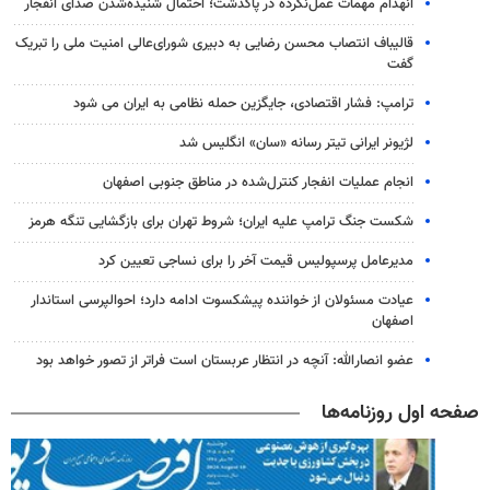
انهدام مهمات عمل‌نکرده در پاکدشت؛ احتمال شنیده‌شدن صدای انفجار
قالیباف انتصاب محسن رضایی به دبیری شورای‌عالی امنیت ملی را تبریک
گفت
ترامپ: فشار اقتصادی، جایگزین حمله نظامی به ایران می شود
لژیونر ایرانی تیتر رسانه «سان» انگلیس شد
انجام عملیات انفجار کنترل‌شده در مناطق جنوبی اصفهان
شکست جنگ ترامپ علیه ایران؛ شروط تهران برای بازگشایی تنگه هرمز
مدیرعامل پرسپولیس قیمت آخر را برای نساجی تعیین کرد
عیادت مسئولان از خواننده پیشکسوت ادامه دارد؛ احوالپرسی استاندار
اصفهان
عضو انصارالله: آنچه در انتظار عربستان است فراتر از تصور خواهد بود
صفحه اول روزنامه‌ها