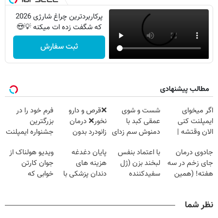
پرکاربردترین چراغ شارژی 2026
که شگفت زده ات میکنه 💡😍
ثبت سفارش
مطالب پیشنهادی
اگر میخوای
شست و شوی
❌قرص‌ و دارو
فرم خود را در
ایمپلنت کنی
عمقی کبد با
نخور❌ درمان
بزرگترین
الان وقتشه |
دمنوش سم زدای
زانودرد بدون
جشنواره ایمپلنت
فقط با ۲۵
گیاهی
قرص
تهران پر کنید ! |
جادوی درمان
با اعتماد بنفس
پایان دغدغه
ویدیو هولناک از
میلیون تومان!!!
فقط ۲۵ میلیون
جای زخم در سه
لبخند بزن (ژل
هزینه های
جوان کارتن
هفته! (همین
سفیدکننده
دندان پزشکی با
خوابی که
حالا رایگان
دندان40%تخفیف)
پک سفید کننده
میلیاردر شد.
صحبت کنید)
خانگی
آموزش رایگان
نظر شما