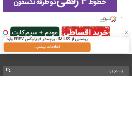
رونمایی از IM LS9، پرچم‌دار فوق‌لوکس EREV وارد
بازار ایران شد
اطلاعات بیشتر..
نسخه دسکتاپ