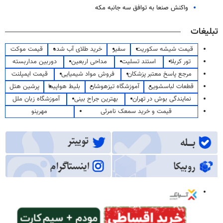
واکنش صنعا به توافق سه جانبه مکه
تبلیغات
قیمت شیشه سکوریت
سفیر
خرید طلای آب شده
قیمت موکت
تور کربلا
استند تسلیت
مداحی اربعین
دوربین مداربسته
مرجع پاسخ معتبر پزشکان
فروش مواد شیمیایی
قیمت ایمپلنت
قطعات لباسشویی
آموزشگاه تیزهوشان
بلیط هواپیما
پرشین هتل
نمایندگی بوش در تهران
بهترین جراح بینی
آموزشگاه زبان ملل
قیمت و خرید سمعک نامرئی
مهرینو