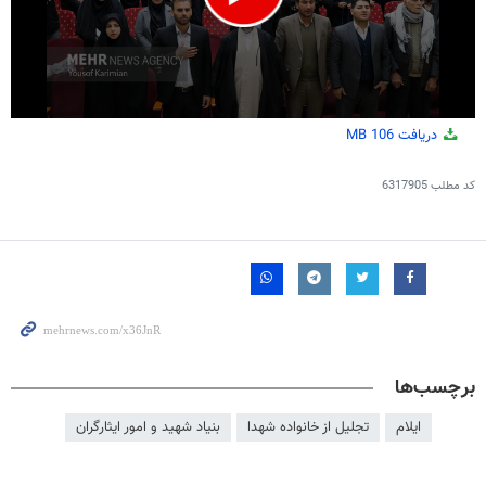
0
دریافت
106 MB
seconds
of
3
کد مطلب
6317905
minutes,
35
seconds
برچسب‌ها
ایلام
تجلیل از خانواده شهدا
بنیاد شهید و امور ایثارگران