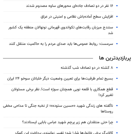
۱۶ نفر در دو تصادف جاده‌ای محورهای ساوه مصدوم شدند
افزایش سطح آماده‌باش نظامی و امنیتی در عراق
سنندج میزبان رقابت‌های تکواندوی قهرمانی نونهالان منطقه یک کشور
شد
سرمست: روابط عمومی‌ها باید صدای مردم را به حاکمیت منتقل کنند
پربازدیدترین ها
۸ کشته در دو تصادف شب گذشته
بسیج تمام ظرفیت‌ها برای تعیین وضعیت دیگر خلبانان سوخو ۲۴ ایران
قطع همکاری با قلعه نویی همچنان سوژه است/ نظر برخی مسئولان
تغییر کرد!
ناگفته های زندگی شهید «حسین ستوده»؛ از نخبه جنگی تا مداحی مخفی
روستاها
چرا حتی منتقدان هم زیر پرچم شهید عباس بابایی ایستادند؟
کالابرگ برخی خانوارها شارژ شد؛ تغییر زمانبندی پرداخت این کمک