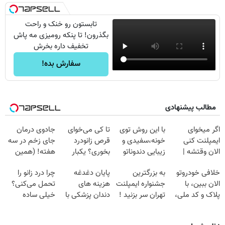
تابستون رو خنک و راحت
بگذرون! تا پنکه رومیزی مه پاش
تخفیف داره بخرش
سفارش بده!
مطالب پیشنهادی
اگر میخوای
با این روش توی
تا کی می‌خوای
جادوی درمان
ایمپلنت کنی
خونه،سفیدی و
قرص زانودرد
جای زخم در سه
الان وقتشه |
زیبایی دندوناتو
بخوری؟ یکبار
هفته! (همین
فقط با ۲۵
برگردون
اصولی درمانش
حالا رایگان
خلافی خودروتو
به بزرگترین
پایان دغدغه
چرا درد زانو را
میلیون تومان!!!
(40%off)
کن
صحبت کنید)
الان ببین، با
جشنواره ایمپلنت
هزینه های
تحمل می‌کنی؟
پلاک و کد ملی،
تهران سر بزنید !
دندان پزشکی با
خیلی ساده
بدون نیاز به
| فقط ۲۵
پک سفید کننده
درمنزل درمانش
مراجعه حضوری
میلیون !
خانگی
کن