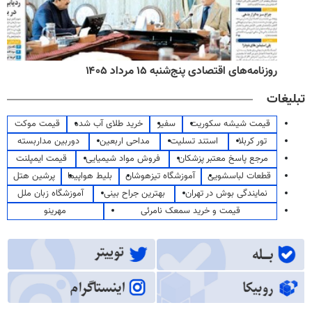
روزنامه‌های اقتصادی پنج‌شنبه ۱۵ مرداد ۱۴۰۵
تبلیغات
قیمت شیشه سکوریت
سفیر
خرید طلای آب شده
قیمت موکت
تور کربلا
استند تسلیت
مداحی اربعین
دوربین مداربسته
مرجع پاسخ معتبر پزشکان
فروش مواد شیمیایی
قیمت ایمپلنت
قطعات لباسشویی
آموزشگاه تیزهوشان
بلیط هواپیما
پرشین هتل
نمایندگی بوش در تهران
بهترین جراح بینی
آموزشگاه زبان ملل
قیمت و خرید سمعک نامرئی
مهرینو