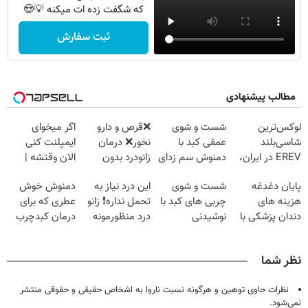
که شگفت زده ات میکنه 💡😍
ثبت سفارش
مطالب پیشنهادی
لوکس‌ترین
شست و شوی
❌قرص‌ و دارو
اگر میخوای
شاسی‌بلند
عمقی کبد با
نخور❌ درمان
ایمپلنت کنی
EREV در ایران،
دمنوش سم زدای
زانودرد بدون
الان وقتشه |
توسط نیکا موتور
گیاهی
قرص
فقط با ۲۵
پایان دغدغه
شست و شوی
این درد نیاز به
دمنوش خوش
رونمایی شد!
میلیون تومان!!!
هزینه های
چربی های کبد با
تحمل نداره❗ زانو
عطری که برای
دندان پزشکی با
نوشیدنی
درد منظورمونه
درمان کبدچرب
پک سفید کننده
گیاهی(55%تخفیف)
معجزه میکنه
خانگی
نظر شما
نظرات حاوی توهین و هرگونه نسبت ناروا به اشخاص حقیقی و حقوقی منتشر
نمی‌شود.