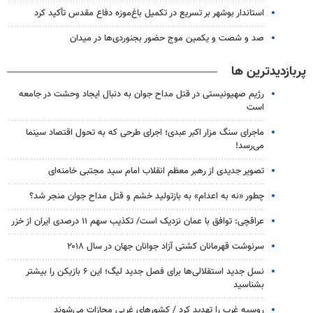
استاندار بوشهر بر تسریع در تکمیل باغ‌موزه دفاع مقدس تأکید کرد
صد و شصت و یکمین موج حضور بجنوردی‌ها در میدان
پربازدیدترین ها
رژیم صهیونیستی در قتل مداح جوان به دنبال ایجاد وحشت در جامعه
است
ماجرای سنگ مزار اکبر عبدی؛ اجرای طرحی که به تحول اقتصاد سینما
می‌رسد!
تصویر جدیدی از رهبر معظم انقلاب امام سید مجتبی خامنه‌ای
چطور «نه به اعدام» به بازتولید خشم و قتل مداح جوان منجر شد؟
عراقچی: توافق با عمان نزدیک است/ تکذیب سهم ۱۱ درصدی ایران از خزر
سرنوشت قهرمانان کشتی آزاد جوانان جهان در سال ۲۰۱۸
نسل جدید استقلالی‌ها برای فصل جدید لیگ؛ این ۶ بازیکن را بیشتر
بشناسید
روسیه غرب را تهدید کرد / کشورهای غربی مجازات می‌شوند