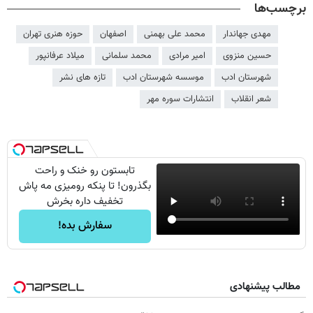
برچسب‌ها
مهدی جهاندار
محمد علی بهمنی
اصفهان
حوزه هنری تهران
حسین منزوی
امیر مرادی
محمد سلمانی
میلاد عرفانپور
شهرستان ادب
موسسه شهرستان ادب
تازه های نشر
شعر انقلاب
انتشارات سوره مهر
تابستون رو خنک و راحت
بگذرون! تا پنکه رومیزی مه پاش
تخفیف داره بخرش
سفارش بده!
مطالب پیشنهادی