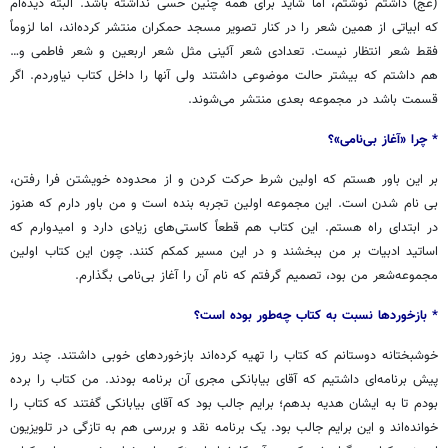
(عج) داشتم نوشتم، اما شاید برای همه چنین حسی نداشته باشد. البته دیده‌ام
که ابیاتی از همین شعر را در کنار تصویر مسجد حمکران منتشر کرده‌اند، اما لزوماً
فقط شعر انتظار نیست. تعدادی شعر آئینی مثل شعر اربعین و شعر فاطمی و…
هم داشتم که بیشتر حالت موضوعی داشتند ولی آنها را داخل کتاب نیاوردم. اگر
قسمت باشد در مجموعه بعدی منتشر می‌شوند.
* چرا
«
آغاز
بی‌نامی
»
؟
بر این باور هستم که اولین شرط حرکت کردن و از محدوده خویشتن فرا رفتن،
بی نام شدن است. این مجموعه اولین تجربه بنده است و من باور دارم که هنوز
در ابتدای راه هستم. این کتاب هم قطعاً کاستی‌های زیادی دارد و امیدوارم که
اساتید ادبیات بر من ببخشند و در این مسیر کمکم کنند. چون این کتاب اولین
مجموعه‌شعر من بود، تصمیم گرفتم که نام آن را آغاز بی‌نامی بگذارم.
*
بازخوردها
نسبت
به
کتاب
چه‌طور
بوده
است؟
خوشبختانه دوستانم که کتاب را تهیه کرده‌اند بازخوردهای خوبی داشتند. چند روز
پیش برنامه‌ای داشتیم که آقای بیابانکی مجری آن برنامه بودند. من کتاب را برده
بودم تا به ایشان هدیه بدهم؛ برایم جالب بود که آقای بیابانکی گفتند که کتاب را
خوانده‌اند و این برایم جالب بود. یک برنامه نقد و بررسی هم به تازگی در تلویزیون