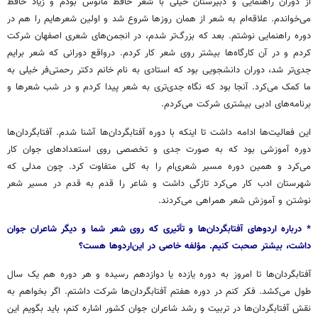
از دوران راهنمایی و دبیرستان خیلی با شعر حافظ مأنوس بودم و زیاد حافظ
می‌خواندم. علاقه‌ام به شعر از همان روزها شروع شد و اولین شعرهایم را هم در
دوره راهنمایی نوشتم. بعد که بزرگ‌تر شدم، در انجمن‌های شعری اصفهان شرکت
کردم و در آن کارگاه‌ها بیشتر روی شعر کار کردم. درواقع دورانی که شعر برایم
جدی‌تر شد، دوران دانشجویی بود که استادی به نام خانم دکتر رحمتی‌فر خیلی به
ما کمک می‌کرد. آنجا بود که نگاه جدی‌تری به شعر پیدا کردم و در شب شعرها و
برنامه‌های ادبی بیشتری شرکت می‌کردم.
این فعالیت‌ها ادامه داشت تا اینکه با دوره آفتابگردان‌ها آشنا شدم. آفتابگردان‌ها
دوره آموزشی بود که به صورت جدی و تخصصی روی استعدادهای جوان کار
می‌کرد و همین دوره مسیر شعری‌ام را به کلی متفاوت کرد. چون مدلی که
شهرستان ادب کار می‌کرد تازگی داشت و شاعر را قدم به قدم در مسیر شعر
نوشتن و آموزش شعر همراهی می‌کردند.
* درباره
اردوهای
آفتابگردان‌ها
و
تأثیری
که
روی
شعر
شما
و
دیگر
شاعران
جوان
داشت،
بیشتر صحبت کنیم. مؤلفه خاصی در این‌اردوها هست؟
آفتابگردان‌ها تا امروز به دوره یازده یا دوازدهم رسیده و هر دوره هم یک سال
طول می‌کشد. فکر کنم در دوره هفتم آفتابگردان‌ها شرکت داشتم. اگر بخواهم به
نقش آفتابگردان‌ها در تربیت و رشد شاعران جوان کشور اشاره کنم، باید بگویم این