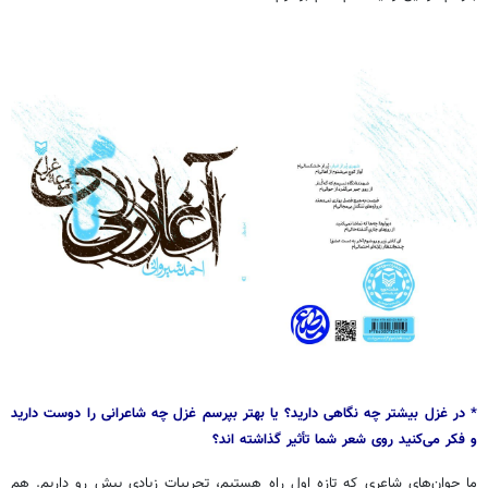
* در
غزل
بیشتر
چه
نگاهی
دارید؟
یا
بهتر
بپرسم
غزل
چه
شاعرانی
را
دوست
دارید
و
فکر
می‌کنید
روی
شعر
شما
تأثیر
گذاشته
‌اند
؟
ما جوان‌های شاعری که تازه اول راه هستیم، تجربیات زیادی پیش رو داریم. هم