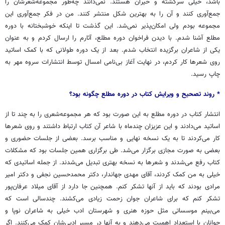
باشد، خیلی سرگشته و حیران هستند. نمی‌دانند چه‌طور مجموعه‌شعرشان را
جمع‌آوری کنند و آن را به بهترین شکل منتشر کنند. من در فکر جمع‌آوری این
مجموعه بودم ولی امکان‌پذیر نمی‌شد. این گذشت تا اینکه خوشبختانه با دوره
مطلع آشنا شدم. با دیدن فراخوان دوره مطلع، آثارم را ارسال کردم و به عنوان
یکی از شاعران برگزیده انتخاب شدم. بعد از یک دوره طولانی که با کمک اساتید
روی شعرها کار کردم، در نهایت آغاز بی‌نامی امسال توسط انتشارات سروه مهر به
چاپ رسید.
* روند
تصحیح
و
ویرایش
کتاب
در
دوره
مطلع
چگونه
بود؟
انتشار کتاب در دوره مطلع به این صورت بود که هر مجموعه‌شعری را به چند تا از
اساتید می‌دادند و این عزیزان چندماه با شاعر آن کتاب ارتباط داشتند و روی شعرها
کار می‌کردند تا به یک نسخه نهایی و مناسب برسد. بعضی از جلسات حضوری و
بعضی به صورت مجازی برگزار می‌شد. طی برگزاری همین جلسات بود که مشکلات
کتاب رفع می‌شدند و شعرها به نسخه بهتری تبدیل می‌شدند. از جمله اساتیدی که
خیلی به من کمک کردند، آقای مهدی جهاندار، دکتر محمدحسین نجفی و دکتر امیر
مرادی بودند که باید از آنها تشکر کنم. همچنین جا دارد از آقای میلاد عرفان‌پور
تشکر کنم که برای شاعران جوان زحمت زیادی می‌کشند. چندسالی است که
می‌بینم موسساتی مثل حوزه هنری و شهرستان ادب خیلی به شاعران نوپا و
جوانان با استعداد اهمیت می‌دهند و به آنها در مسیر ادبی‌شان کمک می‌کنند. اگر