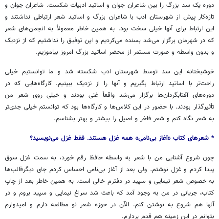
دوره یک سد بزرگ را بین شاعران جوان و اساتید ادبیات شکست. شاعران جوان و
تازه‌کار پیش از شهرستان ادب با شاعران بزرگ و اساتید شعر ارتباطی نداشتند و
این ارتباط برای آنها خیلی سخت بود. به همین خاطر معمولاً به انجمن‌های شعر
که در شهرمان برگزار می‌شد بسنده می‌کردیم و این توفیق را نداشتیم که از نزدیک
و بدون واسطه و صورت مستمر از محضر اساتید بزرگ امروز بیاموزیم.
خوشبختانه این سد توسط شهرستان ادب شکسته شد و ما توانستیم خیلی
راحت‌تر با اساتید ارتباط بگیریم و آنها را از نزدیک ببینیم. کارگاه‌هایی که در
دوره‌های آفتابگردان‌ها برگزار می‌شد واقعاً غنی بودند و خیلی روی شعر من
تأثیرگذار بودند. با حضور در این کلاس‌ها و کارگاه‌ها بود که توانستم خیلی جدی‌تر
به شعر نگاه کنم و شعر فاخر و اصیل را بیشتر و بهتر بشناسم.
* شعرهای
کتاب
«
آغاز
بی‌نامی
»
همه
غزل
هستند
.
فقط
غزل
می‌نویسید؟
چون شروع آشنایی من با شعر به واسطه حافظ رقم خورد، به سمت غزل سوق
پیدا کردم و غزل نوشتم. ولی بعد از آغاز بی‌نامی احساس کردم جای دیگرقالب‌ها
به خصوص شعر نیمایی و سپید در دفترم خالی است. به همین خاطر بعد از چاپ
کتاب، جریانی در من به وجود آمد که باعث شد سراغ نیمایی و سپید بروم و در
آنها هم شروع به نوشتن کنم. الآن در حوزه شعر نو مطالعه دارم و امیدوارم
بتوانم در این زمینه هم قدم بردارم.