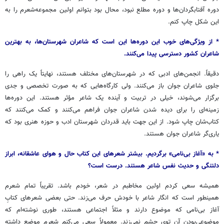
دوره آفتابگردان‌ها و دوره مطلع نبود، محال بود بتوانم اولین مجموعه‌شعرم را به
این شکل چاپ کنم.
* از
ویژگی‌های
خوب
این
دوره‌ها
این
است
که
شاعران
شهرستان‌ها،
به
بهترین
شاعران
کشور
دسترسی
پیدا
می‌کنند.
دقیقاً. انجمن‌های ادبی که در شهرستان‌های مختلف هستند، نهایتاً یک راهی را
جلوی شاعران جوان باز می‌کنند. ولی کارگاه‌هایی که به صورت تخصصی و جدی
برگزار می‌شوند، خیلی در تربیت و آینده یک شاعر مؤثر هستند. این دوره‌ها
زمینه‌ای را برای دیده شدن شاعران جوان فراهم می‌کنند و کمک می‌کنند که
کتاب‌شان چاپ شود. از این جهت باید قدردان شهرستان ادب و حوزه هنری بود که
یاری‌گر شاعران جوان هستند.
* به
«
آغاز
بی‌نامی
»
برگردیم
.
بیشتر
شعرهای
این
کتاب
حال
و
هوای
عاشقانه،
ابراز
دلتنگی
و
حدیث
نفس
شاعر
هستند
. درست است؟
همیشه سعی کردم اولین مخاطبم در شعر، خودم باشد. تقریباً تمام شعرم
همینطور است که انگار شاعر با خودش حرف می‌زند. حتی بعضی شعرهای کتابِ
آغاز بی‌نامی که موضوع دارند و مثلاً اجتماعی هستند، طوری نوشته‌ام که
موضوعی‌بودن آن توی چشم نمی‌زند. معمولاً سعی می‌کنم شعرم موضع داشته