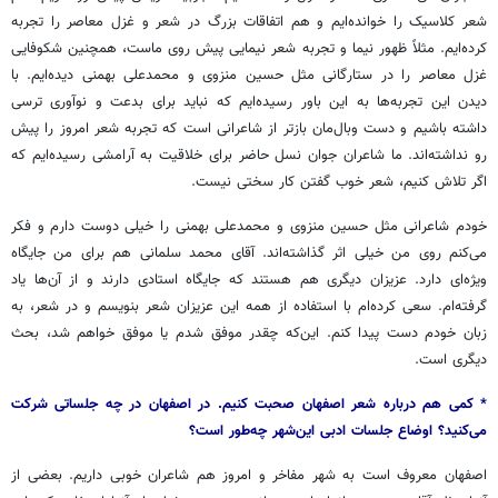
شعر کلاسیک را خوانده‌ایم و هم اتفاقات بزرگ در شعر و غزل معاصر را تجربه
کرده‌ایم. مثلاً ظهور نیما و تجربه شعر نیمایی پیش روی ماست، همچنین شکوفایی
غزل معاصر را در ستارگانی مثل حسین منزوی و محمدعلی بهمنی دیده‌ایم. با
دیدن این تجربه‌ها به این باور رسیده‌ایم که نباید برای بدعت و نوآوری ترسی
داشته باشیم و دست وبال‌مان بازتر از شاعرانی است که تجربه شعر امروز را پیش
رو نداشته‌اند. ما شاعران جوان نسل حاضر برای خلاقیت به آرامشی رسیده‌ایم که
اگر تلاش کنیم، شعر خوب گفتن کار سختی نیست.
خودم شاعرانی مثل حسین منزوی و محمدعلی بهمنی را خیلی دوست دارم و فکر
می‌کنم روی من خیلی اثر گذاشته‌اند. آقای محمد سلمانی هم برای من جایگاه
ویژه‌ای دارد. عزیزان دیگری هم هستند که جایگاه استادی دارند و از آن‌ها یاد
گرفته‌ام. سعی کرده‌ام با استفاده از همه این عزیزان شعر بنویسم و در شعر، به
زبان خودم دست پیدا کنم. این‌که چقدر موفق شدم یا موفق خواهم شد، بحث
دیگری است.
* کمی
هم
درباره
شعر
اصفهان
صحبت
کنیم
.
در
اصفهان
در
چه
جلساتی
شرکت
می‌کنید؟
اوضاع
جلسات
ادبی
این‌شهر
چه‌طور
است؟
اصفهان معروف است به شهر مفاخر و امروز هم شاعران خوبی داریم. بعضی از