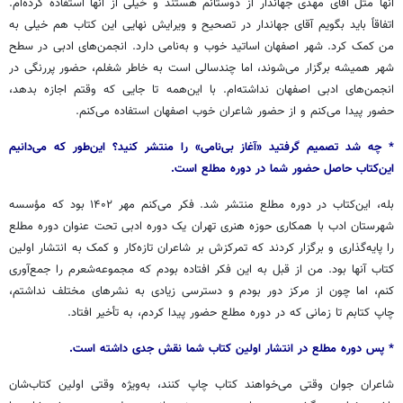
آنها مثل آقای مهدی جهاندار از دوستانم هستند و خیلی از آنها استفاده کرده‌ام.
اتفاقاً باید بگویم آقای جهاندار در تصحیح و ویرایش نهایی این کتاب هم خیلی به
من کمک کرد. شهر اصفهان اساتید خوب و به‌نامی دارد. انجمن‌های ادبی در سطح
شهر همیشه برگزار می‌شوند، اما چندسالی است به خاطر شغلم، حضور پررنگی در
انجمن‌های ادبی اصفهان نداشته‌ام. با این‌همه تا جایی که وقتم اجازه بدهد،
حضور پیدا می‌کنم و از حضور شاعران خوب اصفهان استفاده می‌کنم.
* چه
شد
تصمیم
گرفتید
«
آغاز
بی‌نامی
»
را
منتشر
کنید؟
این‌طور
که
می‌دانیم
این‌کتاب
حاصل
حضور
شما
در
دوره
مطلع
است
.
بله، این‌کتاب در دوره مطلع منتشر شد. فکر می‌کنم مهر ۱۴۰۲ بود که مؤسسه
شهرستان ادب با همکاری حوزه هنری تهران یک دوره ادبی تحت عنوان دوره مطلع
را پایه‌گذاری و برگزار کردند که تمرکزش بر شاعران تازه‌کار و کمک به انتشار اولین
کتاب آنها بود. من از قبل به این فکر افتاده بودم که مجموعه‌شعرم را جمع‌آوری
کنم، اما چون از مرکز دور بودم و دسترسی زیادی به نشرهای مختلف نداشتم،
چاپ کتابم تا زمانی که در دوره مطلع حضور پیدا کردم، به تأخیر افتاد.
* پس
دوره
مطلع
در
انتشار
اولین
کتاب
شما نقش
جدی داشته
است
.
شاعران جوان وقتی می‌خواهند کتاب چاپ کنند، به‌ویژه وقتی اولین کتاب‌شان