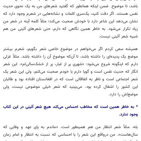
باشد، تا موضوع. ضمن اینکه همانطور که گفتید شعرهای من به یک نحوی حدیث
نفس هستند. اگر دقت کنید، یک‌سری کلمات و نشانه‌هایی در شعرم وجود دارد که
نشان می‌دهد این شاعر دارد با خودش صحبت می‌کند؛ مثلاً کلمه آینه در شعر من
زیاد تکرار می‌شود. به خاطر همین نگاهی که دارم، حتی شعرهای آئینی من هم
شبیه شعر آئینی نیست.
همیشه سعی کردم اگر می‌خواهم در موضوع خاصی شعر بگویم، شعرم بیشتر
موضع یک پدیده‌ای را داشته باشد، تا آن‌که موضوع آن را داشته باشد. مثلاً غزلی
دارم که اینگونه شروع می‌شود: «شهری پر از غبار، پر از خشک‌سالی‌ام». این شعر
انگار که حدیث نفس است و گویا دارم با خودم صحبت می‌کنم، ولی این شعر یک
شعر اجتماعی است و ناظر به اتفاقاتی است که در افغانستان افتاده بود و طالبان
این کشور را اشغال کرده بود. می‌بینید که شعر خیلی موضوعی نیست، ولی
موضع‌اش را دارد.
* به
خاطر
همین
است
که
مخاطب
احساس
می‌کند
هیچ
شعر
آئینی
در
این
کتاب
وجود
ندارد
.
بله. مثلاً شعر انتظار من هم همینطور است. «ماندم به پای عهد و وفایی که
سال‌هاست». من درواقع این شعر را با احساسی که نسبت به انتظار و امام زمان