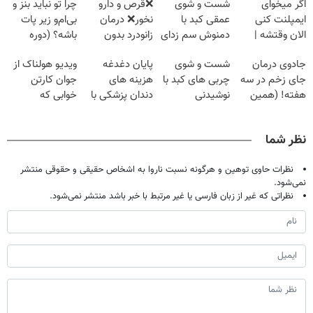
اگر میخوای
شست و شوی
❌قرص‌ و دارو
چرا تو نباید بنز و
ایمپلنت کنی
عمقی کبد با
نخور❌ درمان
بی‌ام‌و زیر پات
الان وقتشه |
دمنوش سم زدای
زانودرد بدون
باشه؟ (دوره
فقط با ۲۵
گیاهی
قرص
رایگان درآمد
جادوی درمان
شست و شوی
پایان دغدغه
ویدیو هولناک از
میلیون تومان!!!
میلیاردی)
جای زخم در سه
چربی های کبد با
هزینه های
جوان کارتن
هفته! (همین
نوشیدنی
دندان پزشکی با
خوابی که
حالا رایگان
گیاهی(55%تخفیف)
پک سفید کننده
میلیاردر شد.
صحبت کنید)
خانگی
آموزش رایگان
نظر شما
نظرات حاوی توهین و هرگونه نسبت ناروا به اشخاص حقیقی و حقوقی منتشر
نمی‌شود.
نظراتی که غیر از زبان فارسی یا غیر مرتبط با خبر باشد منتشر نمی‌شود.