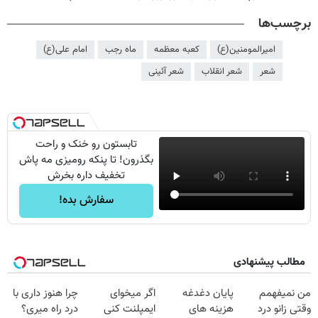
برچسب‌ها
امیرالمومنین(ع)
کعبه معظمه
ماه رجب
امام علی(ع)
شعر
شعر انقلاب
شعر آئینی
تابستون رو خنک و راحت
بگذرون! تا پنکه رومیزی مه پاش
تخفیف داره بخرش
سفارش بده!
مطالب پیشنهادی
من نمیفهمم
پایان دغدغه
اگر میخوای
چرا هنوز داری با
وقتی زانو درد
هزینه های
ایمپلنت کنی
درد راه میری؟