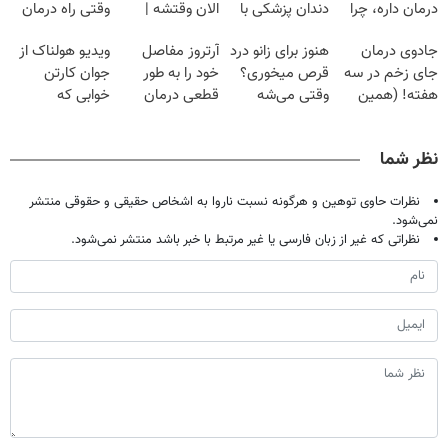
درمان داره، چرا
دندان پزشکی با
الان وقتشه |
وقتی راه درمان
دردش رو داری
پک سفید کننده
فقط با ۲۵
جلو پاته!
جادوی درمان
هنوز برای زانو درد
آرتروز مفاصل
ویدیو هولناک از
تحمل میکنی؟❗
خانگی
میلیون تومان!!!
جای زخم در سه
قرص میخوری؟
خود را به طور
جوان کارتن
هفته! (همین
وقتی می‌شه
قطعی درمان
خوابی که
حالا رایگان
بدون عمل
کنید!
میلیاردر شد.
صحبت کنید)
درمانش کرد؟؟؟؟
◗پرسش‌نامه◖
آموزش رایگان
نظر شما
نظرات حاوی توهین و هرگونه نسبت ناروا به اشخاص حقیقی و حقوقی منتشر
نمی‌شود.
نظراتی که غیر از زبان فارسی یا غیر مرتبط با خبر باشد منتشر نمی‌شود.