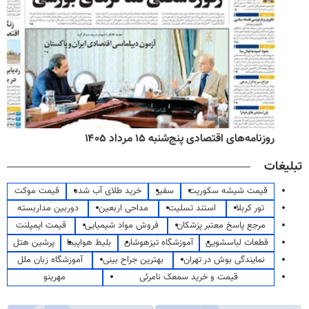
روزنامه‌های اقتصادی پنج‌شنبه ۱۵ مرداد ۱۴۰۵
تبلیغات
قیمت شیشه سکوریت
سفیر
خرید طلای آب شده
قیمت موکت
تور کربلا
استند تسلیت
مداحی اربعین
دوربین مداربسته
مرجع پاسخ معتبر پزشکان
فروش مواد شیمیایی
قیمت ایمپلنت
قطعات لباسشویی
آموزشگاه تیزهوشان
بلیط هواپیما
پرشین هتل
نمایندگی بوش در تهران
بهترین جراح بینی
آموزشگاه زبان ملل
قیمت و خرید سمعک نامرئی
مهرینو