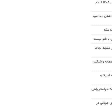
نتیجه آزمون ورودی سمپاد سال ۱۴۰۵ اعلام
داشتن محاصره
ه مکه
 با ناتو نیست
در مشهد نجات
صمانه واشنگتن
آمریکا و
 خواستار راهی
 جولانی در