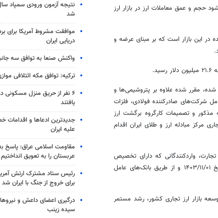
می‌شود حجم و عمق معاملات
ارز
در بازار ارز
شد
موافقت مشروط آمریکا برای بر
ه در این بازار است که
بر مبنای
عرضه و
دریایی ایران
.
واکنش صنعا به توافق سه جانب
ترکیه: توافق مکه ائتلافی موازی
م شده، مقرر شده
علاوه
بر پتروشیمی‌ها و
۶ نفر از حریق منزل مسکونی 
 ماده (۸) آئین‌نامه مذکور نیز شامل شرکت‌های صادرکننده فولادی، فلزات
یافتند
ه مذکور و تصمیمات کارگروه برگشت
ارز
جدیدترین ادعاها و اقدامات خ
ری مرکز مبادله ارز و طلای ایران اقدام
علیه ایران
مقاومت اسلامی عراق: پاسخ به 
عربستان را به تعویق انداختیم
جارت، واردکنندگانی که دارای تخصیص
یخ
۱۴۰۳/۱۱/۰۱
و از طریق بانک‌های عامل
رئیس ستاد مشترک ارتش آمریکا
برای خروج از جنگ با ایران شد
 راستای توسعه بازار ارز تجاری کشور، رشد مستمر
درگیری اعضای داعش و نیروهای
سیده زینب