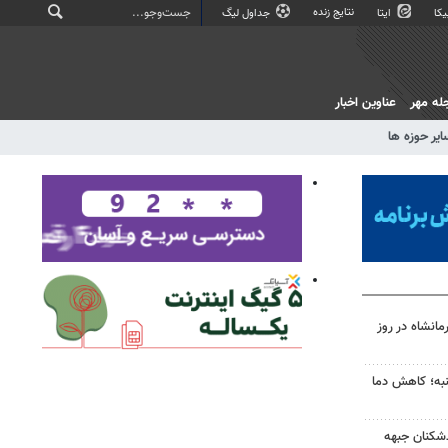
نتایج زنده
کا
ایتا
جداول لیگ
له مهر
عناوین اخبار
ایر حوزه ها
انشاه در روز
به؛ کاهش دما
‌شکنان جبهه