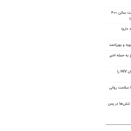
دادگاه آمریکا دستور توقف ساخت سالن ۴۰۰
د
 دارو؛
ویه و بویراحمد
 به حمله اخیر
قرص آزمایشی که می‌تواند درمان HIV را
با سلامت روانی
تنش‌ها در یمن