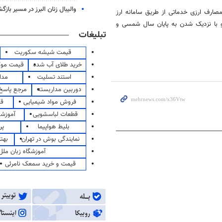
والیبال زنان البرز در مسیر باز
مصارف ارزی خدماتی از طریق سامانه
ارز
د و با نزدیک شدن به پایان سال شمسی و
تبلیغات
قیمت شیشه سکوریت
خرید طلای آب شده
قیمت مو
استند تسلیت
مدا
دوربین مداربسته
مرجع پاسخ 
فروش مواد شیمیایی
قی
قطعات لباسشویی
آموزشگ
بلیط هواپیما
پر
نمایندگی بوش در تهران
بهت
آموزشگاه زبان ملل
قیمت و خرید سمعک نامرئی