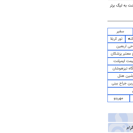
گشت به لیگ برتر
سفیر
کت
تور کربلا
حی اربعین
معتبر پزشکان
مت ایمپلنت
اه تیزهوشان
شین هتل
رین جراح بینی
مهرینو