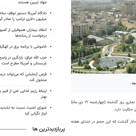
جهاد تبیین هستند
میلیون دلاری ترامپ را صادر کر
انتقاد بیماران هموفیلی از کمبود
درخواست از رسانه‌ها
خاموشی با برنامه برق در کهگیل
حزب الله عراق: بازنگری در پاسخ
عربستان و آمریکا مطرح است
متحول کند
ارتباط رژیم غذایی غنی از فیبر 
بهتر
در بازار ارز تجاری روز گذشته (چهارشنبه ۱۹ دی ماه)
شورای امنیت نسبت به تشدید 
ابراز نگرانی کرد
ری روز گذشته در حالی از مرز ۷۳.۷ میلیون دلار گذشت که این حجم در ابتدای هفته
پربازدیدترین ها