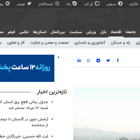
تلگرام
سروش
آی گپ
بله
اینستاگرام
توییتر
روبی
جامعه
اقتصاد
بازار
ورزش
سیاست
بین‌الملل
استان‌ها
عکس
فیلم
مج
ژی
راه و مسکن
کشاورزی و دامداری
صنعت و معدن و تجارت
کار و تعاون
س
تازه‌ترین اخبار
جدول زمانی قطع برق استان کرم
شنبه ۱۷ مرداد منتشر شد
آرامش جوی در گلستان تا دوشن
از سه‌شنبه
آیت الله حسینی: خبرنگاران خط