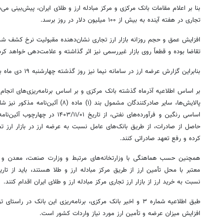
بنا بر اعلام مقامات بانک مرکزی و مرکز مبادله ارز و طلای ایران، پیش‌بینی 
تجاری در هفته آینده به بیش از ۱۰۰ میلیون دلار در روز برسد.
افزایش عمق و حجم روزانه بازار ارز تجاری نشان‌دهنده مقبولیت نرخ کشف شد
تقاضا
بوده و قطعاً روی بازار غیررسمی نیز اثر گذاشته و علامت‌دهی خواهد کرد
بنابراین گزارش عرضه ارز در سامانه نیما نیز روز گذشته چهارشنبه ۱۹ دی ماه به ۲۱.۶ میلیون دلار رسید.
بر اساس
اطلاعیه آذرماه گذشته بانک مرکزی و
بر اساس
برنامه‌ریزی‌های انجا
پالایش‌ها، سایر صادرکنندگان مشمول بند (۱)
اساسی رنگین و فرآورده‌های نفتی، از تاریخ
۱۴۰۳/۱۱/۰۱
در چهارچوب آئین‌نام
حاصل از صادرات، از طریق بانک‌های عامل نسبت به عرضه ارز در بازار ارز تجا
کرده و رفع تعهد صادراتی کنند.
همچنین حسب هماهنگی با وزارتخانه‌های مرتبط و وزارت صنعت، معدن و ت
معتبر با محل تأمین ارز از طریق مرکز مبادله ارز و طلا هستند، باید از تار
نسبت به خرید
ارز
از بازار ارز تجاری مرکز مبادله ارز و طلای ایران اقدام کنند.
طبق اطلاعیه شماره ۳ و اخیر بانک مرکزی، برنامه‌ریزی این بانک در
افزایش میزان عرضه و تأمین ارز مورد نیاز واردات کشور است.