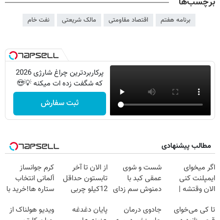
برچسب‌ها
برنامه هفتم
اقتصاد مقاومتی
مالک شریعتی
نفت خام
پرکاربردترین چراغ شارژی 2026
که شگفت زده ات میکنه 💡😍
ثبت سفارش
مطالب پیشنهادی
اگر میخوای
شست و شوی
از الان تا آخر
کرم جوانساز
ایمپلنت کنی
عمقی کبد با
تابستون حداقل
آلمانی انتخاب
الان وقتشه |
دمنوش سم زدای
12کیلو چربی
ستاره ها!خرید با
فقط با ۲۵
گیاهی
میسوزونی🧨
تخفیف
تا کی می‌خوای
جادوی درمان
پایان دغدغه
ویدیو هولناک از
میلیون تومان!!!