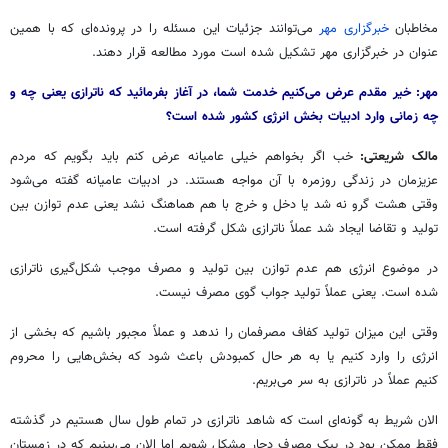
مخاطبان
خبرگزاری مهر
می‌توانند جزئیات این مسئله را در پرونده‌ای که با همین
عنوان در خبرگزاری مهر تشکیل شده است مورد مطالعه قرار دهند.
مهر: خیر مقدم عرض می‌کنیم خدمت شما، در آغاز
بفرمائید
که
ناترازی
یعنی چه و
چه زمانی وارد ادبیات بخش انرژی کشور شده است؟
مالک شریعتی:
خب اگر بخواهم خیلی عامیانه عرض کنم باید بگویم که مردم
عزیزمان در زندگی روزمره با آن مواجه هستند. در ادبیات عامیانه گفته می‌شود
وقتی هشت گرو نه شد یا دخل و خرج با هم هماهنگ نشد یعنی عدم توازن بین
تولید و تقاضا ایجاد شد عملاً ناترازی شکل گرفته است.
در موضوع انرژی هم عدم توازن بین تولید و مصرف موجب شکل‌گیری ناترازی
شده است. یعنی عملاً تولید جواب گوی مصرف نیست.
وقتی این میزان تولید کفاف مصرفمان را ندهد و عملاً مجبور باشیم که بخشی از
انرژی را وارد کنیم یا به هر حال کمبودش باعث شود که بخش‌هایی را محروم
کنیم عملاً در ناترازی به سر می‌بریم.
الان شریط به گونه‌ای است که شاهد ناترازی در تمام طول سال هستیم در گذشته
فقط ممکن بود در پیک مصرف دچار مشکل شویم اما الان می‌بینیم که در زمستان