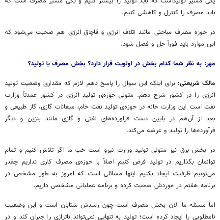
یکی مسیر تولیداست که باید تولید را بیشتر کنیم و یکی مسیر مصرف است که
باید مصرف را کنترل و کاهشی کنیم.
در حوزه مصرف مباحثی مانند اتلاف انرژی و قاچاق انرژی هم صحبت می‌شود که
این موارد باید فوراً حل و فصل شود.
مهر: به نظر شما کدام بخش در اولویت قرار دارد؟ بخش مصرف یا تولید؟
مالک شریعتی:
برای اینکه این سوال را پاسخ دهم لازم که مقداری وضعیت تولید
انرژی را در کشور شرح دهم. متولی حوزه‌ی تولید انرژی در کشور عمدتاً وزارت
نفت است این وزارت خانه در حوزه‌ی تولید نفت خام، میعانات گازی، گاز طبیعی و
بعد از آن‌هم در پایین دست فراورده‌های نفتی و گازی مانند بنزین و دیگر
فرآورده‌ها را تولید و عرضه می‌کند.
در بخش برق نیز متولی تولید وزارت نیرو است خب ما اگر تلاش کنیم و تمام
توانمان بگذاریم در تولید فرض کنیم اصلاً با حوزه‌ی مصرف کاری نداریم چقدر
می‌تونیم ظرفیت ایجاد بکنیم اینها مسائلی است که امروز به طور مشخص در
برنامه هفتم در موردش صحبت کرده و برنامه عملیاتی مشخصی داریم.
اما مسئله ما الان بخش مصرف است چون رشدش شتابان است و این وضعیت
نامطلوبی را ایجاد کرده است؛ تولید به تنهایی نمی‌تواند ناترازی را جبران کند و در