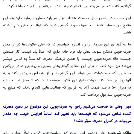
گرفتیم که مشخص می‌کند این فعالیت چه مقدار صرفه‌جویی ایجاد خواهد کرد.
این حساب در همان سال نخست هفتاد هزار میلیارد تومان سرمایه دارد بنابراین
منابع این حساب فقط باید صرف خرید گواهی شود که بتواند چرخش هم داشته
باشد.
ما به گونه‌ای این سازمان را راه اندازی خواهیم که که حتی خانواده‌ها نیز از محل
صرفه‌جویی منتفع شوند. یعنی یک فرد خانه داری که اصلاً بلد نیست کار صنعتی
چیست حالا صرفه‌جویی چیست با همان فرهنگ مصرف که مثلاً یه لباس بیشتر
بپوشد نیز سود کند. ما برای این منظور گواهی‌های پسینی و پیشینی صادر می‌کنیم
به طوری که خود دولت هم بتواند این گواهی‌ها را از اشخاص خریداری کند و به
آنها پول پرداخت کند. دولت طبق این قانون موظف است که از محل این حساب
به میزان ۵۰ درصد قیمت آزاد به افرادی که فعالیت‌هایی انجام دادند که منتج به
صرفه‌جویی شد پول پرداخت کند.
مهر: وقتی ما صحبت می‌کنیم راجع به صرفه‌جویی این موضوع در ذهن مصرف
کننده
تداعی می‌شود که قیمت‌ها باید تغییر کند اساساً افزایش قیمت چه مقدار
می‌تواند در کنترل مصرف
مؤثر
باشد؟
مالک شریعتی:
نظر خودمم این است که سیاست‌های قیمتی اولاً تنهایی نباید