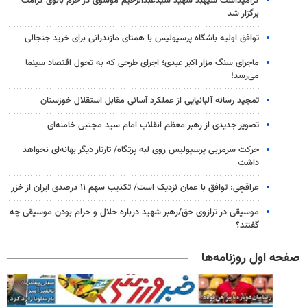
گرامیداشت سپهبد شهید سیدعبدالرحیم موسوی در حرم بانوی کرامت
برگزار شد
توافق اولیه باشگاه پرسپولیس با همتای مازندرانی برای خرید جنجالی
ماجرای سنگ مزار اکبر عبدی؛ اجرای طرحی که به تحول اقتصاد سینما
می‌رسد!
تمجید رسانه آلبانیایی از عملکرد آسانی مقابل استقلال خوزستان
تصویر جدیدی از رهبر معظم انقلاب امام سید مجتبی خامنه‌ای
حرکت سرمربی پرسپولیس روی لبه پرتگاه/ تارتار دیگر بهانه‌ای نخواهد
داشت
عراقچی: توافق با عمان نزدیک است/ تکذیب سهم ۱۱ درصدی ایران از خزر
موسیقی در ترازوی حق/رهبر شهید درباره حلال و حرام بودن موسیقی چه
گفتند؟
صفحه اول روزنامه‌ها