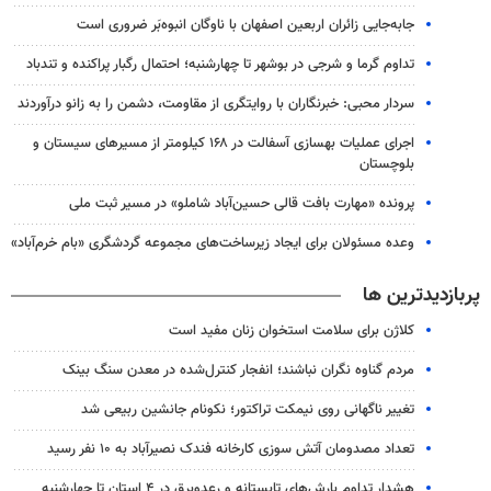
جابه‌جایی زائران اربعین اصفهان با ناوگان انبوه‌بَر ضروری است
تداوم گرما و شرجی در بوشهر تا چهارشنبه؛ احتمال رگبار پراکنده و تندباد
سردار محبی: خبرنگاران با روایتگری از مقاومت، دشمن را به زانو درآوردند
اجرای عملیات بهسازی آسفالت در ۱۶۸ کیلومتر از مسیرهای سیستان و
بلوچستان
پرونده «مهارت بافت قالی حسین‌آباد شاملو» در مسیر ثبت ملی
وعده مسئولان برای ایجاد زیرساخت‌های مجموعه گردشگری «بام خرم‌آباد»
پربازدیدترین ها
کلاژن برای سلامت استخوان زنان مفید است
مردم گناوه نگران نباشند؛ انفجار کنترل‌شده در معدن سنگ بینک
تغییر ناگهانی روی نیمکت تراکتور؛ نکونام جانشین ربیعی شد
تعداد مصدومان آتش سوزی کارخانه فندک نصیرآباد به ۱۰ نفر رسید
هشدار تداوم بارش‌های تابستانه و رعدوبرق در ۴ استان تا چهارشنبه