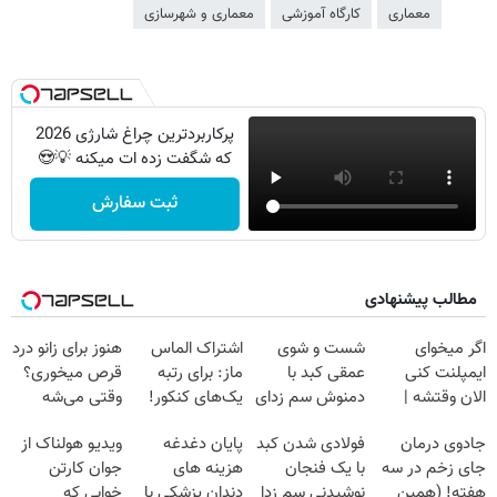
معماری
کارگاه آموزشی
معماری و شهرسازی
پرکاربردترین چراغ شارژی 2026
که شگفت زده ات میکنه 💡😍
ثبت سفارش
مطالب پیشنهادی
اگر میخوای
شست و شوی
اشتراک الماس
هنوز برای زانو درد
ایمپلنت کنی
عمقی کبد با
ماز: برای رتبه
قرص میخوری؟
الان وقتشه |
دمنوش سم زدای
یک‌های کنکور!
وقتی می‌شه
فقط با ۲۵
گیاهی
بدون عمل
جادوی درمان
فولادی شدن کبد
پایان دغدغه
ویدیو هولناک از
میلیون تومان!!!
درمانش کرد؟؟؟؟
جای زخم در سه
با یک فنجان
هزینه های
جوان کارتن
هفته! (همین
نوشیدنی سم زدا
دندان پزشکی با
خوابی که