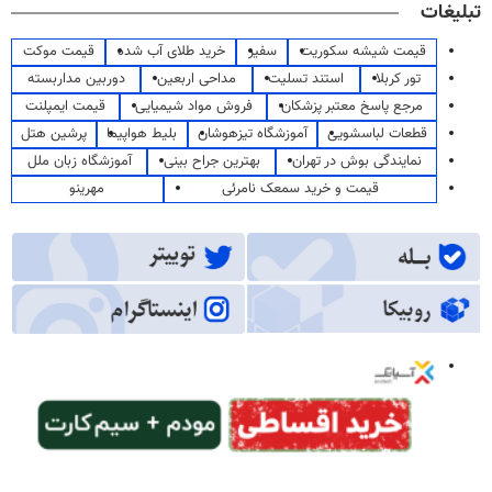
تبلیغات
قیمت شیشه سکوریت
سفیر
خرید طلای آب شده
قیمت موکت
تور کربلا
استند تسلیت
مداحی اربعین
دوربین مداربسته
مرجع پاسخ معتبر پزشکان
فروش مواد شیمیایی
قیمت ایمپلنت
قطعات لباسشویی
آموزشگاه تیزهوشان
بلیط هواپیما
پرشین هتل
نمایندگی بوش در تهران
بهترین جراح بینی
آموزشگاه زبان ملل
قیمت و خرید سمعک نامرئی
مهرینو