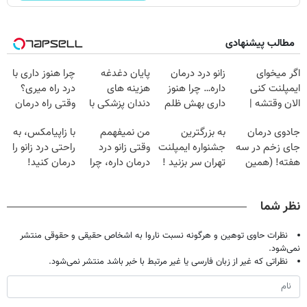
مطالب پیشنهادی
اگر میخوای
زانو درد درمان
پایان دغدغه
چرا هنوز داری با
ایمپلنت کنی
داره… چرا هنوز
هزینه های
درد راه میری؟
الان وقتشه |
داری بهش ظلم
دندان پزشکی با
وقتی راه درمان
فقط با ۲۵
می‌کنی؟
پک سفید کننده
جلو پاته!
جادوی درمان
به بزرگترین
من نمیفهمم
با زاپیامکس، به
میلیون تومان!!!
خانگی
جای زخم در سه
جشنواره ایمپلنت
وقتی زانو درد
راحتی درد زانو را
هفته! (همین
تهران سر بزنید !
درمان داره، چرا
درمان کنید!
حالا رایگان
| فقط ۲۵
دردش رو داری
صحبت کنید)
میلیون !
تحمل میکنی؟❗
نظر شما
نظرات حاوی توهین و هرگونه نسبت ناروا به اشخاص حقیقی و حقوقی منتشر
نمی‌شود.
نظراتی که غیر از زبان فارسی یا غیر مرتبط با خبر باشد منتشر نمی‌شود.