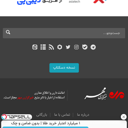
نسخه دسکتاپ
درباره ما
تماس با ما
بازرگانی
All Content by Mehr News Agency is licensed under a Creative Commons
۱ میلیارد اعتبار خرید طلا | بدون ضامن و چک