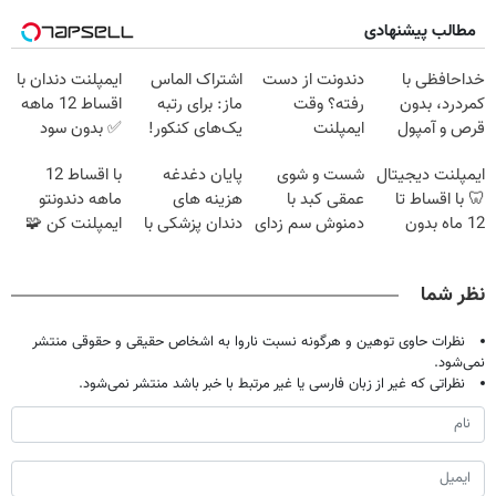
مطالب پیشنهادی
خداحافظی با
دندونت از دست
اشتراک الماس
ایمپلنت دندان با
کمردرد، بدون
رفته؟ وقت
ماز: برای رتبه
اقساط 12 ماهه
قرص و آمپول
ایمپلنت
یک‌های کنکور!
✅ بدون سود
دیجیتاله
بدون ضامن
ایمپلنت دیجیتال
شست و شوی
پایان دغدغه
با اقساط 12
🦷 با اقساط تا
عمقی کبد با
هزینه های
ماهه دندونتو
12 ماه بدون
دمنوش سم زدای
دندان پزشکی با
ایمپلنت کن 🧩
سود و ضامن ✅
گیاهی
پک سفید کننده
بدون سود
خانگی
نظر شما
نظرات حاوی توهین و هرگونه نسبت ناروا به اشخاص حقیقی و حقوقی منتشر
نمی‌شود.
نظراتی که غیر از زبان فارسی یا غیر مرتبط با خبر باشد منتشر نمی‌شود.