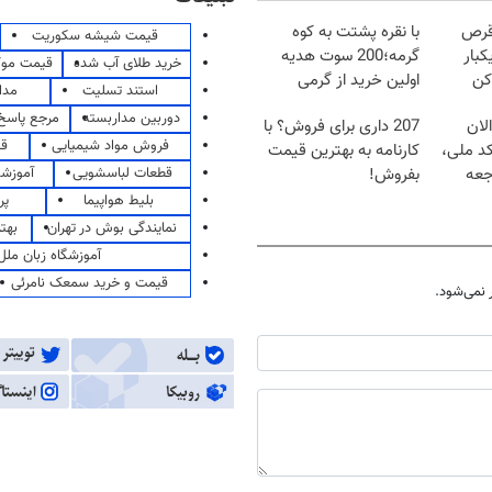
قرص
با نقره پشتت به کوه
قیمت شیشه سکوریت
کبار
گرمه؛200 سوت هدیه
خرید طلای آب شده
قیمت مو
کن
اولین خرید از گرمی
استند تسلیت
مدا
دوربین مداربسته
مرجع پاسخ 
لان
207 داری برای فروش؟ با
فروش مواد شیمیایی
قی
کد ملی،
کارنامه به بهترین قیمت
قطعات لباسشویی
آموزشگ
جعه
بفروش!
بلیط هواپیما
پر
نمایندگی بوش در تهران
بهت
آموزشگاه زبان ملل
قیمت و خرید سمعک نامرئی
نمی‌شود.