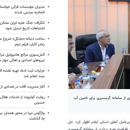
مدیران مؤسسات قرآنی خواستار
اتحادیه‌ مردمی شدند
تلگراف: جنگ علیه ایران ممکن
اشتباهات تاریخ تبدیل شود
ساخت دنباله «مایکل» شروع می
زمان اکران فیلم دوم
آتش‌سوزی مراتع هامپوئیل مراغ
نیروهای امدادی و اهالی مهار 
سند اعلام شد
آغاز مدیریت آفات در تعدادی از 
روایت کولیوند از خدمات هلال ا
ی از سامانه گرمسیری برای تامین آب
حسینی
جا گذاشت
عامل آبفای استان ایلام اظهار کرد: حل
 ظرفیت بهره برداری از سامانه گرمسیری