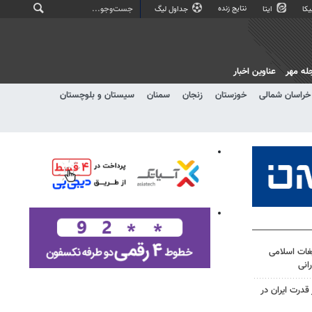
نتایج زنده
کا
ایتا
جداول لیگ
له مهر
عناوین اخبار
خراسان شمالی
خوزستان
زنجان
سمنان
سیستان و بلوچستان
غات اسلامی
انی
درت ایران در