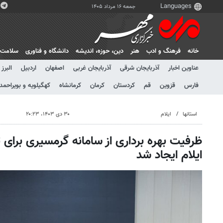
جمعه ۱۶ مرداد ۱۴۰۵
خانه
فرهنگ و ادب
هنر
دين، حوزه، انديشه
دانشگاه و فناوری
سلامت
عناوین اخبار
آذربایجان شرقی
آذربایجان غربی
اصفهان
اردبیل
البرز
فارس
قزوین
قم
کردستان
کرمان
کرمانشاه
کهگیلویه و بویراحمد
استانها
ایلام
۳۰ دی ۱۴۰۳، ۲۰:۲۳
ظرفیت بهره برداری از سامانه گرمسیری برای
ایلام ایجاد شد