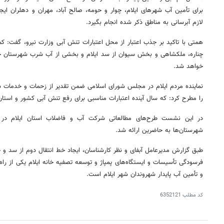
برای تأمین آب شهرهای ایلام،
چوار
و حومه، صالح آباد،
مهران
و دهلران
ایجا
لازم آبرسانی به مناطق ذکر شده انجام بگیرد.
همتی با تاکید بر جذب اعتبار از محل اعتبارات تنش آبی وزارت نیرو، گفت: 
چناره، ملکشاهی و بخش سیوان از سد ایلام و بخشی از آب شرب شهرستان چو
خواهد شد.
نماینده مردم ایلام در مجلس شورای اسلامی ضمن تقدیر از زحمات و خدمات 
را مطرح کرد: که سال آینده اعتبارات مناسبی برای رفع تنش آبی کشور و استان
در این نشست طرح‌های مطالعاتی شرکت آب و فاضلاب استان ایلام در زم
شهرستان‌ها به حاضرین ارائه شد.
طبق گزارش مدیرعامل آبفای و نظر کارشناسان، ایجاد خط انتقال دوم از سد و
فرسودگی تأسیسات و ایستگاه‌های پمپاژ و توسعه تصفیه خانه ایلام یکی از ر
و تأمین آب پایدار شهروندان شهر ایلام است.
کد مطلب
6352121