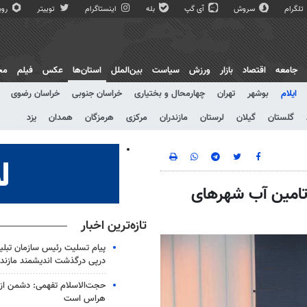
تلگرام
سروش
آی گپ
بله
اینستاگرام
توییتر
روبی
جامعه
اقتصاد
بازار
ورزش
سیاست
بین‌الملل
استان‌ها
عکس
فیلم
مج
ایلام
بوشهر
تهران
چهارمحال و بختیاری
خراسان جنوبی
خراسان رضوی
گلستان
گیلان
لرستان
مازندران
مرکزی
هرمزگان
همدان
یزد
 تامین آب شهرهای
تازه‌ترین اخبار
پیام تسلیت رئیس سازمان تبلی
درپی درگذشت اندیشمند مازندر
حجت‌الاسلام تفهمی: دشمن از ق
هراس است