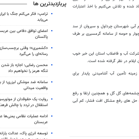
پربازدیدترین ها
د شده
و تلاش می‌کنیم با
اخذ
اعتبارات
ترامپ: فکر می‌کنم جنگ با ایران
می‌یابد
کم آبی شهرستان چرداول و سیروان از سد
امضای توافق دفاعی بین عربستا
ار و حومه از سامانه گرمسیری بر طرف
پاکستان
«کشمیری»؛ وقتی برچسب‌سازی
شرکت آب و فاضلاب استان این خبر خوب
رسانه‌ای را می‌گیرد
 ایلام در نظر گرفته شده است.
محسن رضایی: اجازه باز شدن 
تنگه هرمز را نخواهیم داد
ینه تأمین آب آشامیدنی پایدار برای
سامانه ضد موشکی لیزری؛ از ب
واقعیت میدانی
 چشمه‌های گل گل و همچنین ارتقا و رفع
روایت یک حقوقدان از موتورسوا
اه حل های رفع مشکل افت فشار، کم آبی
استقلال در تردد یا چالش فرهن
ادامه عملیات نظامی یمنی‌ها عل
عربستان
توسعه انرژی پاک، عدالت یارانه