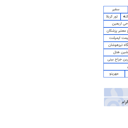
سفیر
کت
تور کربلا
حی اربعین
معتبر پزشکان
مت ایمپلنت
اه تیزهوشان
شین هتل
رین جراح بینی
مهرینو