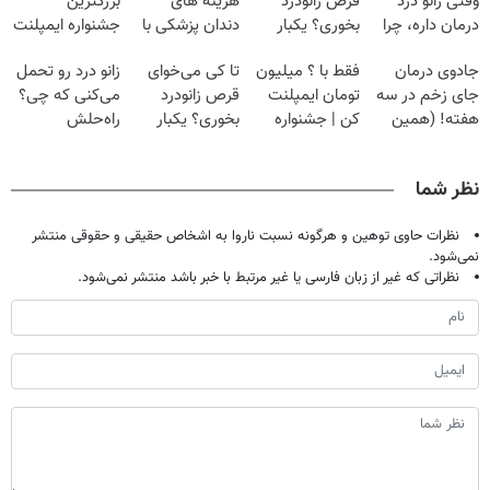
وقتی زانو درد
قرص زانودرد
هزینه های
بزرگترین
درمان داره، چرا
بخوری؟ یکبار
دندان پزشکی با
جشنواره ایمپلنت
دردش رو داری
اصولی درمانش
پک سفید کننده
تهران پر کنید ! |
جادوی درمان
فقط با ؟ میلیون
تا کی می‌خوای
زانو درد رو تحمل
تحمل میکنی؟❗
کن
خانگی
فقط ۲۵ میلیون
جای زخم در سه
تومان ایمپلنت
قرص زانودرد
می‌کنی که چی؟
هفته! (همین
کن | جشنواره
بخوری؟ یکبار
راه‌حلش
حالا رایگان
تموم نشه !!!
اصولی درمانش
همین‌جاست!
صحبت کنید)
کن
نظر شما
نظرات حاوی توهین و هرگونه نسبت ناروا به اشخاص حقیقی و حقوقی منتشر
نمی‌شود.
نظراتی که غیر از زبان فارسی یا غیر مرتبط با خبر باشد منتشر نمی‌شود.