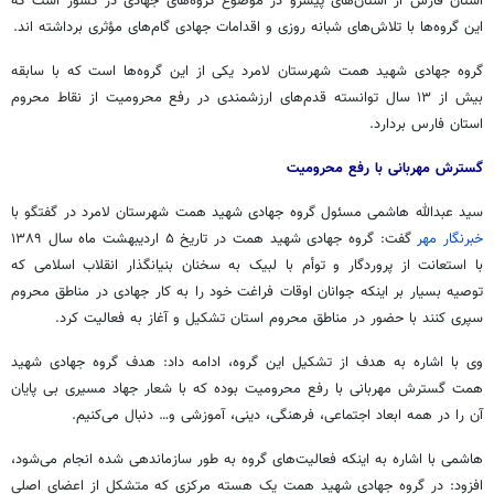
استان فارس از استان‌های پیشرو در موضوع گروه‌های جهادی در کشور است که
این گروه‌ها با تلاش‌های شبانه روزی و اقدامات جهادی گام‌های مؤثری برداشته
اند
.
گروه جهادی شهید همت شهرستان لامرد یکی از این گروه‌ها است که با سابقه
بیش از ۱۳ سال توانسته قدم‌های ارزشمندی در رفع محرومیت از نقاط محروم
استان فارس بردارد.
گسترش مهربانی با رفع محرومیت
سید عبدالله هاشمی مسئول گروه جهادی شهید همت شهرستان لامرد در گفتگو با
خبرنگار مهر
گفت: گروه جهادی شهید همت در تاریخ ۵ اردیبهشت ماه سال ۱۳۸۹
با استعانت از پروردگار و توأم با لبیک به سخنان بنیانگذار انقلاب اسلامی که
توصیه بسیار بر اینکه جوانان اوقات فراغت خود را به کار جهادی در مناطق محروم
سپری کنند با حضور در مناطق محروم استان تشکیل و آغاز به فعالیت کرد.
وی با اشاره به هدف از تشکیل این گروه، ادامه داد: هدف گروه جهادی شهید
همت گسترش مهربانی با رفع محرومیت بوده که با شعار جهاد مسیری بی پایان
آن را در همه ابعاد اجتماعی، فرهنگی، دینی، آموزشی و… دنبال می‌کنیم.
هاشمی با اشاره به اینکه فعالیت‌های گروه به طور سازماندهی شده انجام می‌شود،
افزود: در گروه جهادی شهید همت یک هسته مرکزی که متشکل از اعضای اصلی