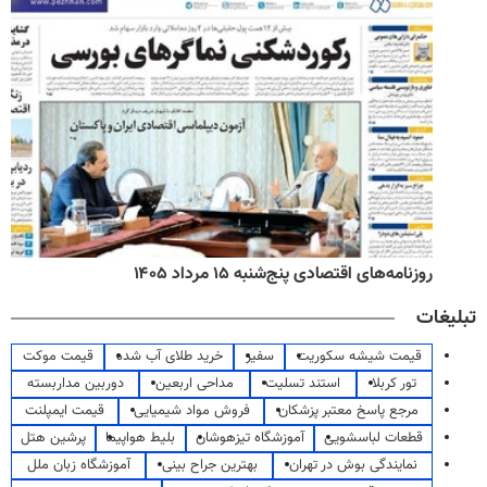
روزنامه‌های اقتصادی پنج‌شنبه ۱۵ مرداد ۱۴۰۵
تبلیغات
قیمت شیشه سکوریت
سفیر
خرید طلای آب شده
قیمت موکت
تور کربلا
استند تسلیت
مداحی اربعین
دوربین مداربسته
مرجع پاسخ معتبر پزشکان
فروش مواد شیمیایی
قیمت ایمپلنت
قطعات لباسشویی
آموزشگاه تیزهوشان
بلیط هواپیما
پرشین هتل
نمایندگی بوش در تهران
بهترین جراح بینی
آموزشگاه زبان ملل