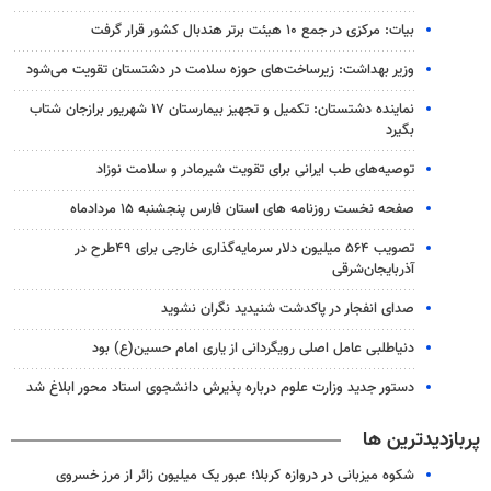
بیات: مرکزی در جمع ۱۰ هیئت برتر هندبال کشور قرار گرفت
وزیر بهداشت: زیرساخت‌های حوزه سلامت در دشتستان تقویت می‌شود
نماینده دشتستان: تکمیل و تجهیز بیمارستان ۱۷ شهریور برازجان شتاب
بگیرد
توصیه‌های طب ایرانی برای تقویت شیرمادر و سلامت نوزاد
صفحه نخست روزنامه های استان فارس پنجشنبه ۱۵ مردادماه
تصویب ۵۶۴ میلیون دلار سرمایه‌گذاری خارجی برای ۴۹طرح در
آذربایجان‌شرقی
صدای انفجار در پاکدشت شنیدید نگران نشوید
دنیاطلبی عامل اصلی رویگردانی از یاری امام حسین(ع) بود
دستور جدید وزارت علوم درباره پذیرش دانشجوی استاد محور ابلاغ شد
پربازدیدترین ها
شکوه میزبانی در دروازه کربلا؛ عبور یک میلیون زائر از مرز خسروی