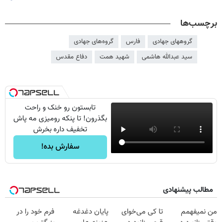
برچسب‌ها
گروههای جهادی
فارس
گروه‌های جهادی
سید عبدالله هاشمی
شهید همت
دفاع مقدس
تابستون رو خنک و راحت
بگذرون! تا پنکه رومیزی مه پاش
تخفیف داره بخرش
سفارش بده!
مطالب پیشنهادی
من نمیفهمم
تا کی می‌خوای
پایان دغدغه
فرم خود را در