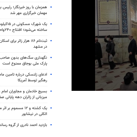
همزمان با روز خبرنگار؛ رئیس 
مهمان خبرگزاری مهر شد
یک شهرک مس
ساخته می‌شود؛ افتتاح ۲۴۰واحد مسکن
ثبت‌نام ۸۶ هزار زائر برای
در مشهد
نگهداری سگ‌های بدون صاحب 
پارک ملی بوجاق ممنوع است
ادعای زلنسکی درباره تامین ما
رهگیر توسط آمریکا
بسیج خادمان و مجاوران امام ر
0
میزبانی از زائران دهه پایانی صف
seconds
of
14
یک کشته و ۱۲ مسموم ب
seconds
Volume
الکلی در نیشابور
90%
بازدید احمد نادری از گروه رسانه