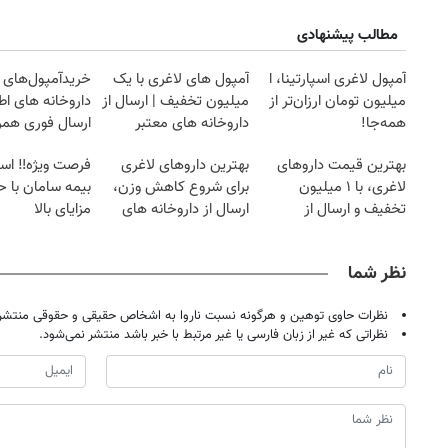
مطالب پیشنهادی
آمپول لاغری اسپارتینا، ا
آمپول های لاغری با یک
خریدآمپول‌های ل
میلیون تومان ارزان‌تر از
میلیون تخفیف | ارسال از
داروخانه های اط
همه‌جا!
داروخانه های معتبر
ارسال فوری همرا
یخ!
بهترین قیمت داروهای
بهترین داروهای لاغری
فرصت ویژه‼️ اس
لاغری، با ۱ میلیون
برای شروع کاهش وزن،
بیمه سامان با ح
تخفیف و ارسال از
ارسال از داروخانه های
مزایای بالا
داروخانه‌
نزدیکت!
نظر شما
نظرات حاوی توهین و هرگونه نسبت ناروا به اشخاص حقیقی و حقوقی منتشر 
نظراتی که غیر از زبان فارسی یا غیر مرتبط با خبر باشد منتشر نمی‌شود.
روزنامه‌های اقتصادی شنبه ۱۷ مرداد ۱۴۰۵
روزنامه