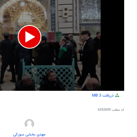
دریافت
3 MB
کد مطلب
6352699
مهدی بخشی سورکی