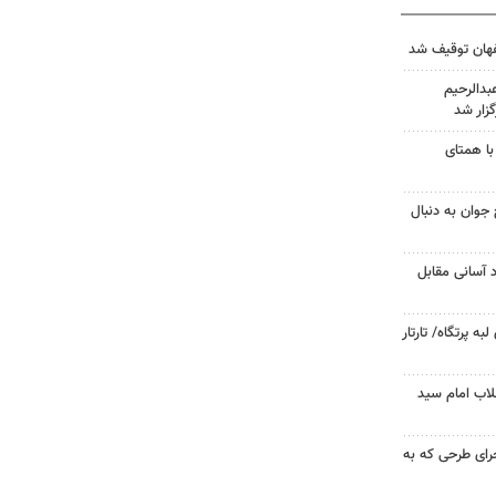
دالرحیم
زار شد
با همتای
جوان به دنبال
د آسانی مقابل
 پرتگاه/ تارتار
لاب امام سید
جرای طرحی که به