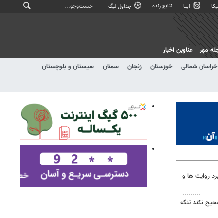
نتایج زنده
کا
ایتا
جداول لیگ
له مهر
عناوین اخبار
خراسان شمالی
خوزستان
زنجان
سمنان
سیستان و بلوچستان
رد روایت ها و
صحیح نکند تنگه