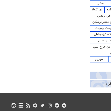
سفیر
کت
تور کربلا
حی اربعین
معتبر پزشکان
مت ایمپلنت
اه تیزهوشان
شین هتل
رین جراح بینی
مهرینو