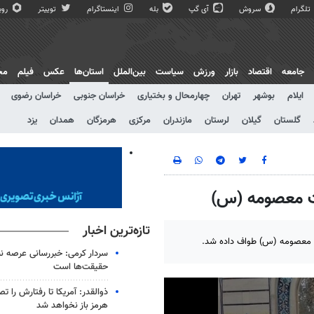
تلگرام
سروش
آی گپ
بله
اینستاگرام
توییتر
روبی
جامعه
اقتصاد
بازار
ورزش
سیاست
بین‌الملل
استان‌ها
عکس
فیلم
مج
ایلام
بوشهر
تهران
چهارمحال و بختیاری
خراسان جنوبی
خراسان رضوی
گلستان
گیلان
لرستان
مازندران
مرکزی
هرمزگان
همدان
یزد
ت معصومه (س)
تازه‌ترین اخبار
ت معصومه (س) طواف داده شد.
سردار کرمی: خبررسانی عرصه نب
حقیقت‌ها است
ذوالقدر: آمریکا تا رفتارش را ت
هرمز باز نخواهد شد