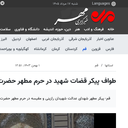
شنبه ۱۷ مرداد ۱۴۰۵
خانه
فرهنگ و ادب
هنر
دين، حوزه، انديشه
دانشگاه و فناوری
سلامت
عناوین اخبار
آذربایجان شرقی
آذربایجان غربی
اصفهان
اردبیل
البرز
فارس
قزوین
قم
کردستان
کرمان
کرمانشاه
کهگیلویه و بویراحمد
استانها
قم
۱ بهمن ۱۴۰۳، ۱۲:۵۱
طواف پیکر قضات شهید در حرم مطهر حضر
قم- پیکر مطهر شهدای عدالت شهیدان رازینی و مقیسه در حرم مطهر حضر