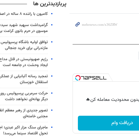
پربازدیدترین ها
کامیون با راننده ۸ ساله در اصفهان توقیف شد
گرامیداشت سپهبد شهید سیدعب
موسوی در حرم بانوی کرامت برگ
توافق اولیه باشگاه پرسپولیس 
مازندرانی برای خرید جنجالی
رژیم صهیونیستی در قتل مداح 
ایجاد وحشت در جامعه است
تمجید رسانه آلبانیایی از عملکر
استقلال خوزستان
حرکت سرمربی پرسپولیس روی لبه
دیگر بهانه‌ای نخواهد داشت
ر بدون محدودیت معامله کن🔥
تصویر جدیدی از رهبر معظم انق
مجتبی خامنه‌ای
دریافت وام
ماجرای سنگ مزار اکبر عبدی؛ ا
تحول اقتصاد سینما می‌رسد!