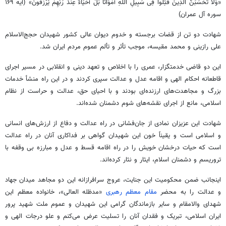
«
وَلَا
تَحْسَبَنَّ
الَّذِینَ
قُتِلُوا
فِی
سَبِیلِ اللَّهِ
أَمْوَاتًا
بَلْ
أَحْیَاءٌ
عِنْدَ
رَبِّهِمْ
یُرْزَقُونَ
» (آیه ۱۶۹
سوره آل عمران)
شهادت دو تن از قضات برجسته و
خدوم
دیوان عالی کشور شهیدان حجج‌الاسلام
علی
رازینی
و محمد مقیسه، موجب تأثر و
تألم
عموم مردم ایران شد.
این دو قاضی خدمتگزار، عمری را با اخلاص و تعهد دینی و انقلابی در مسیر اجرای
قاطعانه احکام الهی و اقامه عدل و عدالت سپری کردند و در این راه منشأ خدمات
بزرگ و مجاهدت‌های ارزنده‌ای بودند و با احیای حق، عدالت و حراست از نظام
اسلامی، مانع از اجرای نقشه‌های شوم دشمنان شده‌اند.
شهادت این عزیزان نمادی از جان‌فشانی در راه عدالت و دفاع از ارزش‌های انسانی
و اسلامی است و یقیناً خون این شهیدان گواهی بر فداکاری آنان در راه عدالت
است که حیات درخشان خویش را در راه اقامه قسط و عدل و مبارزه بی وقفه با
تروریسم و دشمنان اسلام، ایثار و نثار کرده‌اند.
اینجانب ضمن محکومیت این جنایت، عروج
سرافرازانه
این دو مجاهد میدان جهاد
و عدالت را به محضر
مقام معظم رهبری
«مدظله
العالی
»، خانواده معظم این
شهدای والامقام و سایر بازماندگان گرامی این شهیدان و عموم ملت شهید
پرور
ایران اسلامی، تبریک و فقدان آنان را تسلیت عرض می‌کنم و علو درجات الهی و