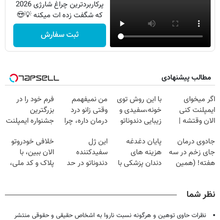
پرکاربردترین چراغ شارژی 2026
که شگفت زده ات میکنه 💡😍
ثبت سفارش
مطالب پیشنهادی
اگر میخوای
با این روش توی
من نمیفهمم
فرم خود را در
ایمپلنت کنی
خونه،سفیدی و
وقتی زانو درد
بزرگترین
الان وقتشه |
زیبایی دندوناتو
درمان داره، چرا
جشنواره ایمپلنت
فقط با ۲۵
برگردون
دردش رو داری
تهران پر کنید ! |
جادوی درمان
پایان دغدغه
این ژل
خلافی خودروتو
میلیون تومان!!!
(40%off)
تحمل میکنی؟❗
فقط ۲۵ میلیون
جای زخم در سه
هزینه های
سفیدکننده
الان ببین، با
هفته! (همین
دندان پزشکی با
دندوناتو در حد
پلاک و کد ملی،
حالا رایگان
پک سفید کننده
لمینت سفید
بدون نیاز به
صحبت کنید)
خانگی
میکنه
مراجعه حضوری
نظر شما
(40%تخفیف)
نظرات حاوی توهین و هرگونه نسبت ناروا به اشخاص حقیقی و حقوقی منتشر