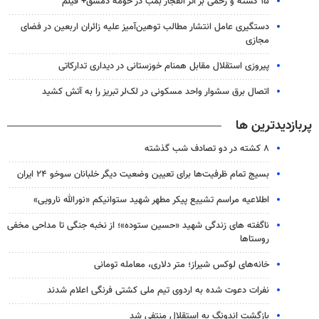
۱۵ کشته و زخمی بر اثر انفجار بمب در حومه دمشق+ فیلم
دستگیری عامل انتشار مطالب توهین‌آمیز علیه زائران اربعین در فضای
مجازی
پیروزی استقلال مقابل همنام خوزستانی در دیداری تدارکاتی
اتصال برق سشوار واحد مسکونی در لک‌لر تبریز را به آتش کشید
پربازدیدترین ها
۸ کشته در دو تصادف شب گذشته
بسیج تمام ظرفیت‌ها برای تعیین وضعیت دیگر خلبانان سوخو ۲۴ ایران
اطلاعیه مراسم تشییع پیکر مطهر شهید ستوانیکم «نورالله نارویی»
ناگفته های زندگی شهید «حسین ستوده»؛ از نخبه جنگی تا مداحی مخفی
روستاها
خانه‌های لوکس شیراز؛ متر دلاری، معامله تومانی
نفرات دعوت شده به اردوی تیم ملی کشتی فرنگی اعلام شدند
بازگشت اندونگ به استقلال منتفی شد