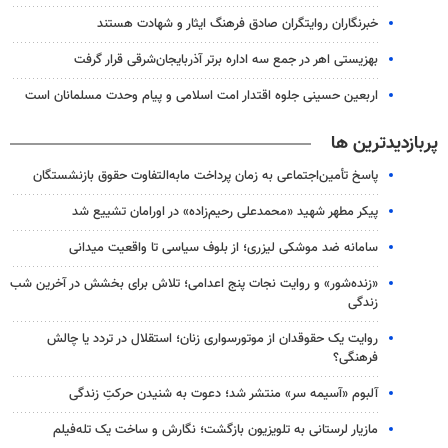
خبرنگاران روایتگران صادق فرهنگ ایثار و شهادت هستند
بهزیستی اهر در جمع سه اداره برتر آذربایجان‌شرقی قرار گرفت
اربعین حسینی جلوه اقتدار امت اسلامی و پیام وحدت مسلمانان است
پربازدیدترین ها
پاسخ تأمین‌اجتماعی به زمان پرداخت مابه‌التفاوت حقوق بازنشستگان
پیکر مطهر شهید «محمدعلی رحیم‌زاده» در اورامان تشییع شد
سامانه ضد موشکی لیزری؛ از بلوف سیاسی تا واقعیت میدانی
«زنده‌شور» و روایت نجات پنج اعدامی؛ تلاش برای بخشش در آخرین شب
زندگی
روایت یک حقوقدان از موتورسواری زنان؛ استقلال در تردد یا چالش
فرهنگی؟
آلبوم «آسیمه سر» منتشر شد؛ دعوت به شنیدن حرکتِ زندگی
مازیار لرستانی به تلویزیون بازگشت؛ نگارش و ساخت یک تله‌فیلم