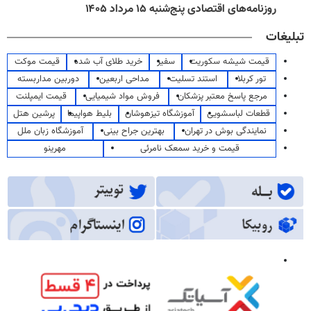
روزنامه‌های اقتصادی پنج‌شنبه ۱۵ مرداد ۱۴۰۵
تبلیغات
قیمت شیشه سکوریت
سفیر
خرید طلای آب شده
قیمت موکت
تور کربلا
استند تسلیت
مداحی اربعین
دوربین مداربسته
مرجع پاسخ معتبر پزشکان
فروش مواد شیمیایی
قیمت ایمپلنت
قطعات لباسشویی
آموزشگاه تیزهوشان
بلیط هواپیما
پرشین هتل
نمایندگی بوش در تهران
بهترین جراح بینی
آموزشگاه زبان ملل
قیمت و خرید سمعک نامرئی
مهرینو