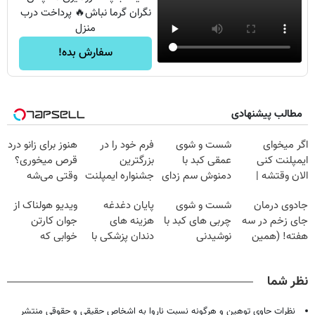
نگران گرما نباش🔥 پرداخت درب
منزل
سفارش بده!
مطالب پیشنهادی
اگر میخوای
شست و شوی
فرم خود را در
هنوز برای زانو درد
ایمپلنت کنی
عمقی کبد با
بزرگترین
قرص میخوری؟
الان وقتشه |
دمنوش سم زدای
جشنواره ایمپلنت
وقتی می‌شه
فقط با ۲۵
گیاهی
تهران پر کنید ! |
بدون عمل
جادوی درمان
شست و شوی
پایان دغدغه
ویدیو هولناک از
میلیون تومان!!!
فقط ۲۵ میلیون
درمانش کرد؟؟؟؟
جای زخم در سه
چربی های کبد با
هزینه های
جوان کارتن
هفته! (همین
نوشیدنی
دندان پزشکی با
خوابی که
حالا رایگان
گیاهی(55%تخفیف)
پک سفید کننده
میلیاردر شد.
صحبت کنید)
خانگی
آموزش رایگان
نظر شما
نظرات حاوی توهین و هرگونه نسبت ناروا به اشخاص حقیقی و حقوقی منتشر