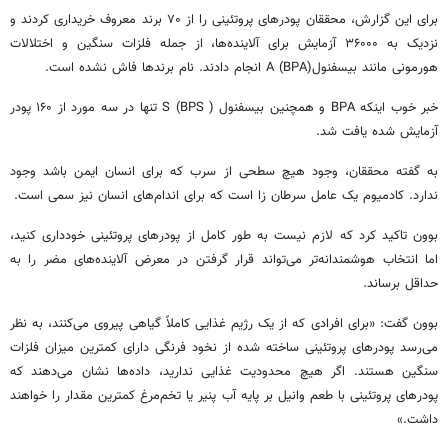
برای این گزارش، محققان پودرهای پروتئینی را از ۷۰ برند معروف خریداری کردند و
نزدیک به ۳۶۰۰۰ آزمایش برای آلاینده‌ها، از جمله فلزات سنگین و اختلالات
هورمونی مانند بیسفنولA (BPA) انجام دادند. نام برندها فاش نشده است.
خبر خوب اینکه BPA و همچنین
بیسفنول
S (BPS ) تنها در سه مورد از ۱۶۰ پودر
آزمایش شده یافت شد.
به گفته محققان، وجود هیچ سطحی از سرب که برای انسان ایمن باشد وجود
ندارد.
کادمیوم
یک عامل سرطان
زا
است که برای اندام‌های انسان نیز سمی است.
بوون
تاکید کرد که لازم نیست به طور کامل از پودرهای پروتئینی خودداری کنید،
اما انتخاب هوشمندانه‌تر می‌تواند قرار گرفتن در معرض آلاینده‌های مضر را به
حداقل برساند.
بوون
گفت: «برای افرادی که از یک رژیم غذایی کاملاً گیاهی پیروی می‌کنند، به نظر
می‌رسد پودرهای پروتئینی ساخته شده از نخود فرنگی دارای کمترین میزان فلزات
سنگین هستند. اگر هیچ محدودیت غذایی ندارید، داده‌ها نشان می‌دهند که
پودرهای پروتئینی با طعم وانیل بر پایه آب پنیر یا تخم‌مرغ کمترین مقدار را خواهند
داشت.»