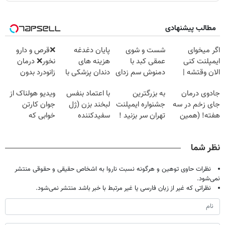
مطالب پیشنهادی
اگر میخوای
شست و شوی
پایان دغدغه
❌قرص‌ و دارو
ایمپلنت کنی
عمقی کبد با
هزینه های
نخور❌ درمان
الان وقتشه |
دمنوش سم زدای
دندان پزشکی با
زانودرد بدون
فقط با ۲۵
گیاهی
پک سفید کننده
قرص
جادوی درمان
به بزرگترین
با اعتماد بنفس
ویدیو هولناک از
میلیون تومان!!!
خانگی
جای زخم در سه
جشنواره ایمپلنت
لبخند بزن (ژل
جوان کارتن
هفته! (همین
تهران سر بزنید !
سفیدکننده
خوابی که
حالا رایگان
| فقط ۲۵
دندان40%تخفیف)
میلیاردر شد.
صحبت کنید)
میلیون !
آموزش رایگان
نظر شما
نظرات حاوی توهین و هرگونه نسبت ناروا به اشخاص حقیقی و حقوقی منتشر
نمی‌شود.
نظراتی که غیر از زبان فارسی یا غیر مرتبط با خبر باشد منتشر نمی‌شود.