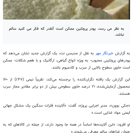
به نظر می رسد، پودر پروتئین ممکن است آنقدر که فکر می کنید سالم
نباشد.
به گزارش
خبرنگار مهر
به نقل از
مدیسن
نت، یک گزارش جدید نشان می‌دهد که
پودرهای پروتئینی محبوب- به ویژه انواع گیاهی، ارگانیک و با طعم شکلات- ممکن
است حاوی سطوح بالایی از سرب و
کادمیوم
باشند.
این گزارش یک یافته نگران‌کننده را برجسته می‌کند: تقریباً نیمی (۴۷٪) از ۱۶۰
محصول آزمایش‌شده، ۲۱ درصد حاوی سطوحی بیش از دو برابر مقادیر مجاز سرب
هستند.
«جکی
بوون
»، مدیر اجرایی پروژه، گفت: «آلاینده فلزات سنگین یک مشکل جهانی
ایمنی مواد غذایی است.»
او افزود: «این آلاینده‌ها اساساً در همه جا وجود دارند، از جمله در کالاهای که به
عنوان غذاهای سالم معرفی می‌شوند.»