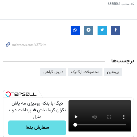
کد مطلب
6355561
برچسب‌ها
پروتئین
محصولات ارگانیک
داروی گیاهی
دیگه با پنکه رومیزی مه پاش
نگران گرما نباش🔥 پرداخت درب
منزل
سفارش بده!