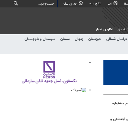
نتایج زنده
کا
ایتا
جداول لیگ
له مهر
عناوین اخبار
خراسان شمالی
خوزستان
زنجان
سمنان
سیستان و بلوچستان
م جشنواره
ی اجتماعی و