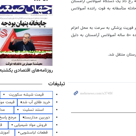
نبه رخ داد یک دستگاه آمبولانس آرامستان
ادثه متأسفانه به فوت راننده آمبولانس
یم فوریت پزشکی به سرعت به محل اعزام
شدند که پس از بررسی‌های کارشناسان اورژانس در صحنه مشخص شد راننده ۵۰ ساله آمبولانس آرامستان به دلیل
ستان منتقل شد.
ه‌های ورزشی یکشنبه ۱۸ مرداد ۱۴۰۵
روزنامه‌های اقتصادی یکشنبه ۱۸ مرداد ۴۰۵
تبلیغات
قیمت شیشه سکوریت
خرید طلای آب شده
قیمت مو
استند تسلیت
مدا
دوربین مداربسته
مرجع پاسخ 
فروش مواد شیمیایی
قی
قطعات لباسشویی
آموزشگ