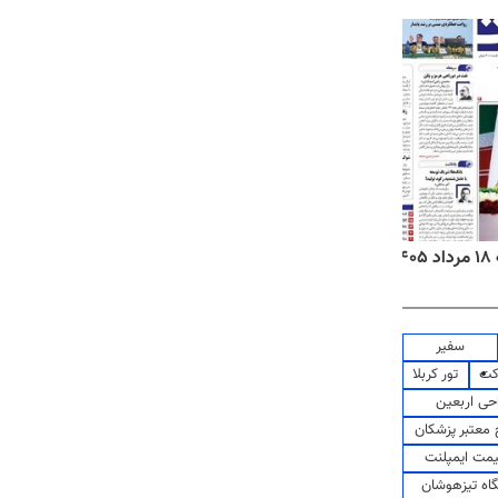
۱
روزنامه‌های صبح یکشنبه ۱۸ مرداد ۱۴۰۵
روزنام
سفیر
کت
تور کربلا
حی اربعین
معتبر پزشکان
مت ایمپلنت
اه تیزهوشان