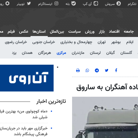
تلگرام
سروش
آی گپ
بله
اینستاگرام
توییتر
روبی
جامعه
اقتصاد
بازار
ورزش
سیاست
بین‌الملل
استان‌ها
عکس
فیلم
مج
ایلام
بوشهر
تهران
چهارمحال و بختیاری
خراسان جنوبی
خراسان رضوی
گلستان
گیلان
لرستان
مازندران
مرکزی
هرمزگان
همدان
یزد
ده آهنگران به ساروق
تازه‌ترین اخبار
«ماه کوچولوی من» بهترین فیل
شیلی شد
خبرگزاری مهر باید در جریان‌ساز
فرهنگی پیشگام باشد