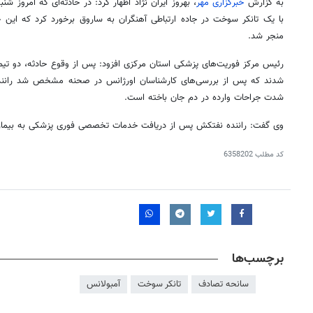
به گزارش
خبرگزاری مهر
، بهروز ایران نژاد اظهار کرد: در حادثه‌ای که امروز ش
با یک تانکر سوخت در جاده ارتباطی آهنگران به ساروق برخورد کرد که این ح
منجر شد.
رئیس مرکز فوریت‌های پزشکی استان مرکزی افزود: پس از وقوع حادثه، دو ت
شدت جراحات وارده در دم جان باخته است.
وی گفت: راننده نفتکش پس از دریافت خدمات تخصصی فوری پزشکی به بیمار
کد مطلب
6358202
روزنامه‌های ورزشی شنبه ۱۷ مرداد ۱۴۰۵
روزنام
برچسب‌ها
سانحه تصادف
تانکر سوخت
آمبولانس