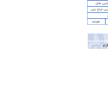
شین هتل
رین جراح بینی
مهرینو