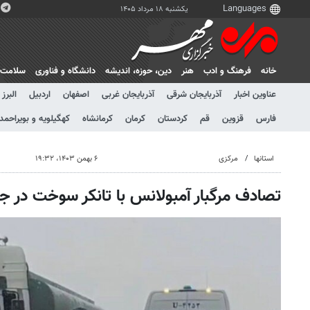
یکشنبه ۱۸ مرداد ۱۴۰۵
خانه
فرهنگ و ادب
هنر
دين، حوزه، انديشه
دانشگاه و فناوری
سلامت
عناوین اخبار
آذربایجان شرقی
آذربایجان غربی
اصفهان
اردبیل
البرز
فارس
قزوین
قم
کردستان
کرمان
کرمانشاه
کهگیلویه و بویراحمد
استانها
مرکزی
۶ بهمن ۱۴۰۳، ۱۹:۳۲
تصادف مرگبار آمبولانس با تانکر سوخت در جا