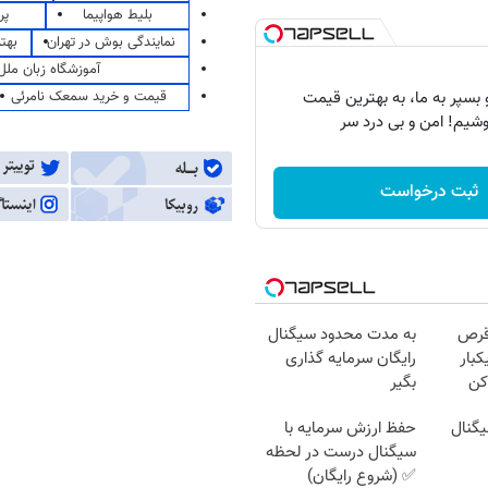
بلیط هواپیما
پر
نمایندگی بوش در تهران
بهت
آموزشگاه زبان ملل
قیمت و خرید سمعک نامرئی
بسپر به ما، به بهترین قیمت
شیم! امن و بی درد سر
ثبت درخواست
قرص
به مدت محدود سیگنال
کبار
رایگان سرمایه گذاری
کن
بگیر
یگنال
حفظ ارزش سرمایه با
سیگنال درست در لحظه
✅ (شروع رایگان)