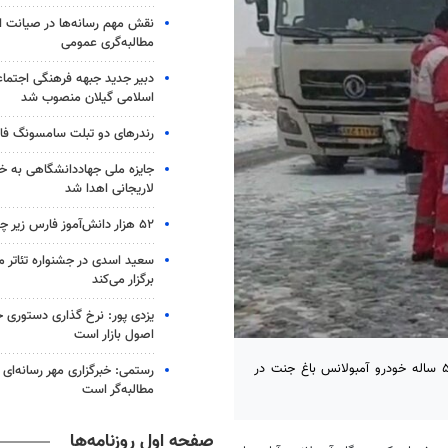
نقش مهم رسانه‌ها در صیانت ا
مطالبه‌گری عمومی
دبیر جدید جبهه فرهنگی اجتماع
اسلامی گیلان منصوب شد
رندرهای دو تبلت سامسونگ ف
جایزه ملی جهاددانشگاهی به خا
لاریجانی اهدا شد
۵۲ هزار دانش‌آموز فارس زیر چتر طرح «حامی»
سعید اسدی در جشنواره تئاتر م
برگزار می‌کند
یزدی پور: نرخ‌ گذاری دستوری 
اصول بازار است
اراک- رئیس مرکز فوریت های پزشکی استان مرکزی از مرگ تلخ راننده ۵۰ ساله خودرو آمبولانس باغ جنت در
رستمی: خبرگزاری مهر رسانه‌ای ا
مطالبه‌گر است
صفحه اول روزنامه‌ها