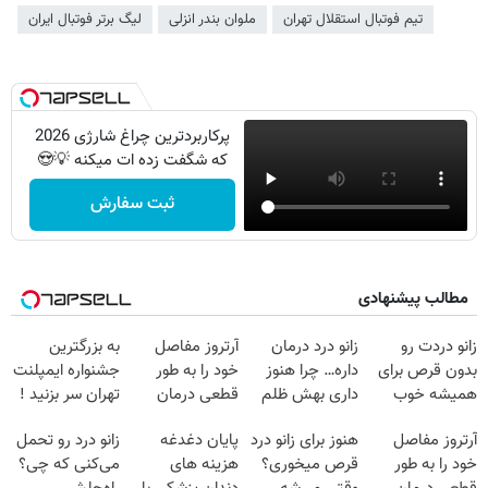
تیم فوتبال استقلال تهران
ملوان بندر انزلی
لیگ برتر فوتبال ایران
پرکاربردترین چراغ شارژی 2026
که شگفت زده ات میکنه 💡😍
ثبت سفارش
مطالب پیشنهادی
زانو دردت رو
زانو درد درمان
آرتروز مفاصل
به بزرگترین
بدون قرص برای
داره… چرا هنوز
خود را به طور
جشنواره ایمپلنت
همیشه خوب
داری بهش ظلم
قطعی درمان
تهران سر بزنید !
کن! (قدم اول،
می‌کنی؟
کنید!
| فقط ۲۵
آرتروز مفاصل
هنوز برای زانو درد
پایان دغدغه
زانو درد رو تحمل
پرسش‌نامه)
◂پرسش‌نامه▸
میلیون !
خود را به طور
قرص میخوری؟
هزینه های
می‌کنی که چی؟