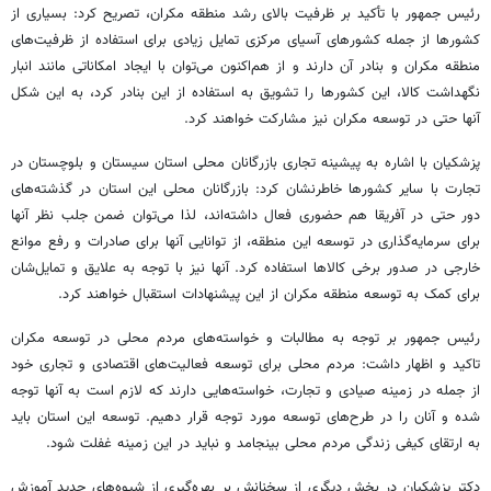
رئیس جمهور با تأکید بر ظرفیت بالای رشد منطقه مکران، تصریح کرد: بسیاری از
کشورها از جمله کشورهای آسیای مرکزی
تمایل
زیادی برای استفاده از ظرفیت‌های
منطقه مکران و بنادر آن دارند و از هم‌اکنون می‌توان با ایجاد امکاناتی مانند انبار
نگهداشت کالا، این کشورها را تشویق به استفاده از این بنادر کرد، به این شکل
آنها حتی در
توسعه
مکران نیز
مشارکت
خواهند کرد.
پزشکیان با اشاره به پیشینه تجاری بازرگانان محلی استان سیستان و بلوچستان در
تجارت با
سایر
کشورها خاطرنشان کرد: بازرگانان محلی این استان در گذشته‌های
دور حتی در آفریقا هم حضوری فعال داشته‌اند، لذا می‌توان ضمن جلب نظر آنها
برای سرمایه‌گذاری در
توسعه
این منطقه، از توانایی آنها برای صادرات و رفع موانع
خارجی در صدور برخی کالاها استفاده کرد. آنها نیز با توجه به علایق و تمایل‌شان
برای کمک به
توسعه
منطقه مکران از این پیشنهادات استقبال خواهند کرد.
رئیس جمهور بر توجه به مطالبات و خواسته‌های مردم محلی در
توسعه
مکران
تاکید و اظهار داشت: مردم محلی برای
توسعه
فعالیت‌های اقتصادی و تجاری خود
از جمله در زمینه صیادی و تجارت، خواسته‌هایی دارند که لازم است به آنها توجه
شده و آنان را در طرح‌های
توسعه
مورد توجه قرار دهیم.
توسعه
این استان باید
به ارتقای کیفی زندگی مردم محلی بینجامد و نباید در این زمینه غفلت شود.
دکتر پزشکیان در بخش دیگری از سخنانش بر بهره‌گیری از شیوه‌های جدید آموزش