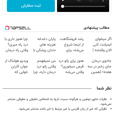
ثبت سفارش
مطالب پیشنهادی
اگر میخوای
رشد فروشگاهت
پایان دغدغه
چرا هنوز داری با
ایمپلنت کنی
از اینجا شروع
هزینه های
درد راه میری؟
الان وقتشه |
می‌شه، برای
دندان پزشکی با
وقتی راه درمان
فقط با ۲۵
درآمد بیشتر،
پک سفید کننده
جلو پاته!
جادوی درمان
هنوز برای زانو درد
من نمیفهمم
ویدیو هولناک از
میلیون تومان!!!
آماده‌ای؟
خانگی
جای زخم در سه
قرص میخوری؟
وقتی زانو درد
جوان کارتن
هفته! (همین
وقتی می‌شه
درمان داره، چرا
خوابی که
حالا رایگان
بدون عمل
دردش رو داری
میلیاردر شد.
صحبت کنید)
درمانش کرد؟؟؟؟
تحمل میکنی؟❗
آموزش رایگان
نظر شما
نظرات حاوی توهین و هرگونه نسبت ناروا به اشخاص حقیقی و حقوقی منتشر
نمی‌شود.
نظراتی که غیر از زبان فارسی یا غیر مرتبط با خبر باشد منتشر نمی‌شود.