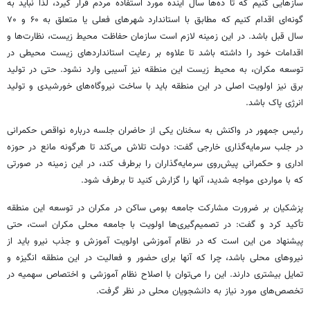
سازهایی کنیم که تا ده‌ها سال آینده مورد استفاده مردم قرار گیرد، لذا نباید به
گونه‌ای اقدام کنیم که مطابق با استاندارد شهرهای فعلی یا متعلق به ۶۰ و ۷۰
سال قبل باشد. در این زمینه لازم است سازمان حفاظت محیط زیست، نظارت‌ها و
اقدامات خود را داشته باشد تا علاوه بر رعایت استانداردهای زیست محیطی در
توسعه
مکران، به محیط زیست این منطقه نیز آسیبی وارد نشود. حتی در تولید
برق نیز اولویت اصلی در این منطقه باید با ساخت نیروگاه‌های خورشیدی و تولید
انرژی پاک باشد.
رئیس جمهور در واکنش به سخنان یکی از حاضران جلسه درباره نواقص حکمرانی
در جلب سرمایه‌گذاری خارجی گفت: دولت تلاش می‌کند تا هرگونه مانع در حوزه
اداری و حکمرانی پیش‌روی سرمایه‌گذاران را برطرف کند، در این زمینه
در صورتی
که
با مواردی مواجه شدید، آنها را گزارش کنید تا برطرف شود.
پزشکیان
بر ضرورت
مشارکت
جامعه بومی ساکن در مکران در
توسعه
این منطقه
تأکید کرد و گفت: در تصمیم‌گیری‌ها اولویت با جامعه محلی مکران است، حتی
پیشنهاد من این است که در نظام آموزشی اولویت آموزش و جذب نیرو باید از
نیروهای محلی باشد، چرا که آنها برای حضور و فعالیت در این منطقه انگیزه و
تمایل
بیشتری دارند. این را می‌توان با اصلاح نظام آموزشی و اختصاص سهمیه در
تخصص‌های مورد نیاز به دانشجویان محلی در نظر گرفت.