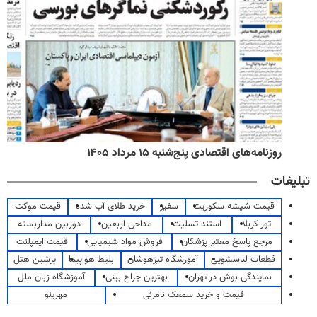
روزنامه‌های اقتصادی پنج‌شنبه ۱۵ مرداد ۱۴۰۵
تبلیغات
قیمت شیشه سکوریت
سفیر
خرید طلای آب شده
قیمت موکت
تور کربلا
استند تسلیت
مداحی اربعین
دوربین مداربسته
مرجع پاسخ معتبر پزشکان
فروش مواد شیمیایی
قیمت ایمپلنت
قطعات لباسشویی
آموزشگاه تیزهوشان
بلیط هواپیما
پرشین هتل
نمایندگی بوش در تهران
بهترین جراح بینی
آموزشگاه زبان ملل
قیمت و خرید سمعک نامرئی
مهرینو