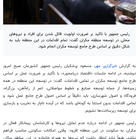
رئیس جمهور با تاکید بر ضرورت اولویت قائل شدن برای افراد و نیروهای
محلی در توسعه منطقه مکران گفت: تمام اقدامات در این منطقه باید به
شکل دقیق بر اساس طرح جامع توسعه مکران انجام شود.
به گزارش
خبرگزاری مهر
، مسعود پزشکیان رئیس جمهور کشورمان صبح امروز
دوشنبه، در ادامه جلسات «اقتصاد
دریامحور
»، با تأکید بر ضرورت عمل
بر اساس
طرح جامع
توسعه
مکران در تمامی اقدامات، گفت: در
توسعه
این منطقه در همه
زمینه‌ها، از جمله
توسعه
صنایع و خطوط مواصلاتی، اعم از راه‌آهن، بزرگراه،
فرودگاه و اصول شهرسازی، باید دقیقاً
بر اساس
اصول طرح جامع عمل شود و
تمامی اقدامات بدون استثنا به گونه‌ای باشد که در آینده ناچار به تخریب و بازسازی
برای
توسعه
زیرساخت‌ها نشویم.
رئیس جمهور در ادامه درباره عدم
تمایل
نیروها و کارشناسان پیمانکار فعال در
مکران به سکونت در این منطقه افزود: وقتی امکانات سکونتی مناسب فراهم
نباشد، طبعاً نباید انتظار داشت که نیروها به همراه خانواده در این مناطق ساکن