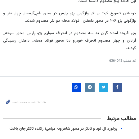
این حادثه پنج مصدوم داشته است.
درخشان تصریح کرد: بر اثر واژگونی پژو پارس در محور
قم_گرمسار
چهار نفر و
واژگونی پژو ۲۰۶ در محور دامغان_ فولاد محله دو نفر مصدوم شدند.
وی افزود: امداد گران به سه مصدوم در انحراف سواری پژو پارس محور
سرخه_
آرادان
و چهار مصدوم انحراف خودرو دنا محور فولاد محله_ دامغان رسیدگی
کردند.
کد مطلب
6364043
مطالب مرتبط
برخورد ال نود و تانکر در محور شاهرود- میامی؛ راننده تانکر جان باخت