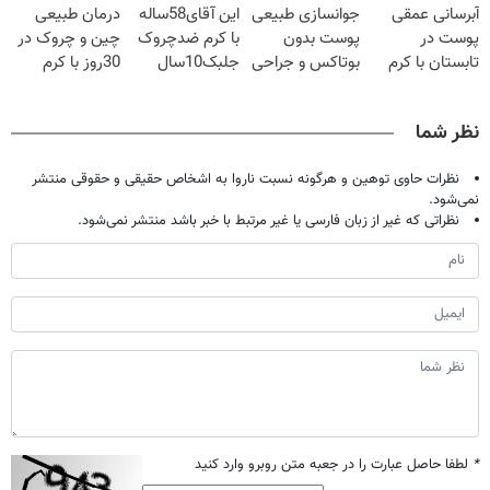
آبرسانی عمقی
جوانسازی طبیعی
این آقای58ساله
درمان طبیعی
شدی🔥
پوست در
پوست بدون
با کرم ضدچروک
چین و چروک در
تابستان با کرم
بوتاکس و جراحی
جلبک10سال
30روز با کرم
جوانساز آلمانی!
😳! خرید با
جوان
جوانساز
تخفیف ویژه
شد(سفارش با
آلمانی(45%تخفیف)
نظر شما
تخفیف)
نظرات حاوی توهین و هرگونه نسبت ناروا به اشخاص حقیقی و حقوقی منتشر
نمی‌شود.
نظراتی که غیر از زبان فارسی یا غیر مرتبط با خبر باشد منتشر نمی‌شود.
*
لطفا حاصل عبارت را در جعبه متن روبرو وارد کنید