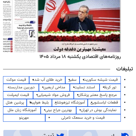
روزنامه‌های صبح یکشنبه ۱۸ مرداد ۱۴۰۵
تبلیغات
قیمت شیشه سکوریت
سفیر
خرید طلای آب شده
قیمت موکت
تور کربلا
استند تسلیت
مداحی اربعین
دوربین مداربسته
مرجع پاسخ معتبر پزشکان
فروش مواد شیمیایی
قیمت ایمپلنت
قطعات لباسشویی
آموزشگاه تیزهوشان
بلیط هواپیما
پرشین هتل
نمایندگی بوش در تهران
بهترین جراح بینی
آموزشگاه زبان ملل
قیمت و خرید سمعک نامرئی
مهرینو