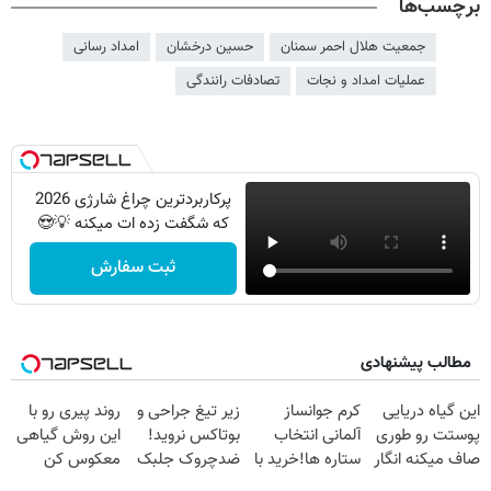
برچسب‌ها
جمعيت هلال احمر سمنان
حسین درخشان
امداد رسانی
عملیات امداد و نجات
تصادفات رانندگی
پرکاربردترین چراغ شارژی 2026
که شگفت زده ات میکنه 💡😍
ثبت سفارش
مطالب پیشنهادی
این گیاه دریایی
کرم جوانساز
زیر تیغ جراحی و
روند پیری رو با
پوستت رو طوری
آلمانی انتخاب
بوتاکس نروید!
این روش گیاهی
صاف میکنه انگار
ستاره ها!خرید با
ضدچروک جلبک
معکوس کن
20سال جوون
تخفیف
با40%تخفیف