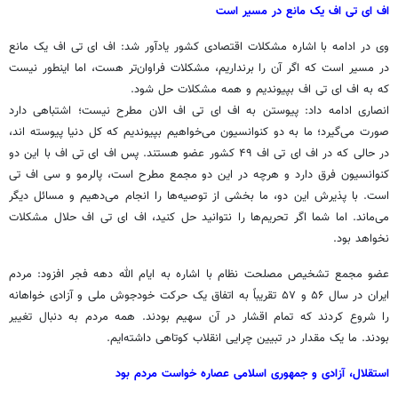
اف ای تی اف یک مانع در مسیر است
وی در ادامه با اشاره مشکلات اقتصادی کشور یادآور شد: اف ای تی اف یک مانع
در مسیر است که اگر آن را برنداریم، مشکلات فراوان‌تر هست، اما اینطور نیست
که به اف ای تی اف بپیوندیم و همه مشکلات حل شود.
انصاری ادامه داد: پیوستن به اف ای تی اف الان مطرح نیست؛ اشتباهی دارد
صورت می‌گیرد؛ ما به دو کنوانسیون می‌خواهیم بپیوندیم که کل دنیا پیوسته اند،
در حالی که در اف ای تی اف ۴۹ کشور عضو هستند. پس اف ای تی اف با این دو
کنوانسیون فرق دارد و هرچه در این دو مجمع مطرح است، پالرمو و سی اف تی
است. با پذیرش این دو، ما بخشی از توصیه‌ها را انجام می‌دهیم و مسائل دیگر
می‌ماند. اما شما اگر تحریم‌ها را نتوانید حل کنید، اف ای تی اف حلال مشکلات
نخواهد بود.
عضو مجمع تشخیص مصلحت نظام با اشاره به ایام الله دهه فجر افزود: مردم
ایران در سال ۵۶ و ۵۷ تقریباً به اتفاق یک حرکت خودجوش ملی و آزادی خواهانه
را شروع کردند که تمام اقشار در آن سهیم بودند. همه مردم به دنبال تغییر
بودند. ما یک مقدار در تبیین چرایی انقلاب کوتاهی داشته‌ایم.
استقلال، آزادی و جمهوری اسلامی عصاره خواست مردم بود