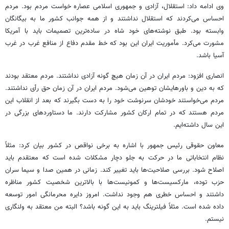
وی ادامه داد: استقلال، آزادی و جمهوری اسلامی عصاره خواست مردم بود. مردم
احساس می‌کردند که استقلال نداشتند و از همه جوانب کشور ما به بیگانگان
وابسته بود. طبق نوشته‌های خود شاه در ساده‌ترین تصمیمات باید با آمریکا
مشورت می‌کرد. مأموریت ایران این بود که خط مقدم دفاع از منافع غرب در غرب
آسیا باشد.
انصاری افزود: مردم ایران در آن زمان هیچ گونه آزادی نداشتند. مردم معتقد بودند
که به دین و باورهایشان توهین می‌شود. مردم ایران در آن زمان حق رأی نداشتند.
مردم می‌خواستند خودشان سرنوشت خود را به دست بگیرند که بعد از انقلاب این
مردم هستند که در تمام ارکان کشور مشارکت دارند. ما دستاوردهای بزرگی در
این سال داشته‌ایم.
معاون حقوقی رئیس جمهور با اشاره به برخی نواقص در کشور بیان کرد: مثلاً
نظام انتخاباتی ما در حرکت به جلو دچار مشکلات شده است که معتقدم باید
اصلاح شود. بررسی صلاحیت‌ها باید تغییر کند. زمانی در همین صدا و سیما سران
حزب توده، مارکسیست‌ها و کمونیست‌ها با بالاترین شخصیت کشور مناظره
داشتند و احساس خطری هم وجود نداشت. امروز دایره محرمانگی امور توسعه
داده شده است. مثلاً فیلترینگ باید به این گونه باشد؟ البته من معتقد به ولنگاری
نیستم.