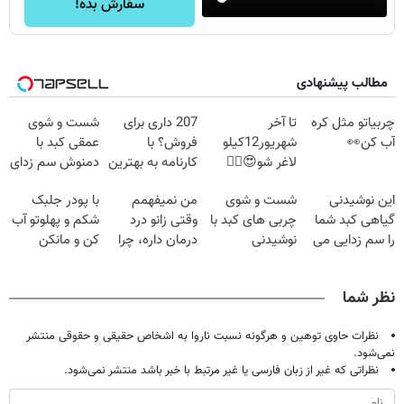
سفارش بده!
مطالب پیشنهادی
چربیاتو مثل کره
تا آخر
207 داری برای
شست و شوی
آب کن👀
شهریور12کیلو
فروش؟ با
عمقی کبد با
لاغر شو😍👌🏻
کارنامه به بهترین
دمنوش سم زدای
قیمت بفروش!
گیاهی
این نوشیدنی
شست و شوی
من نمیفهمم
با پودر جلبک
گیاهی کبد شما
چربی های کبد با
وقتی زانو درد
شکم و پهلوتو آب
را سم زدایی می
نوشیدنی
درمان داره، چرا
کن و مانکن
کند (با ضمانت
گیاهی(55%تخفیف)
دردش رو داری
شو(تخفیف تا
مرجوعی)
تحمل میکنی؟❗
امشب)
نظر شما
نظرات حاوی توهین و هرگونه نسبت ناروا به اشخاص حقیقی و حقوقی منتشر
نمی‌شود.
نظراتی که غیر از زبان فارسی یا غیر مرتبط با خبر باشد منتشر نمی‌شود.