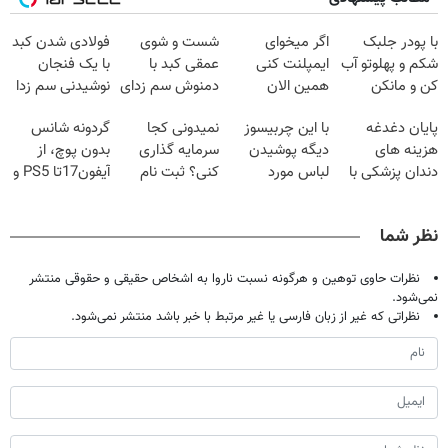
Image failed to
Image failed to
Image failed to
Image failed to
load
load
load
load
با پودر جلبک
اگر میخوای
شست و شوی
فولادی شدن کبد
شکم و پهلوتو آب
ایمپلنت کنی
عمقی کبد با
با یک فنجان
کن و مانکن
همین الان
دمنوش سم زدای
نوشیدنی سم زدا
Image failed to
Image failed to
Image failed to
Image failed to
شو(تخفیف تا
وقتشه | فقط با
گیاهی
load
load
load
load
پایان دغدغه
با این چربیسوز
نمیدونی کجا
گردونه شانس
امشب)
۲۵ میلیون
هزینه های
دیگه پوشیدن
سرمایه گذاری
بدون پوچ، از
تومان!!!
دندان پزشکی با
لباس مورد
کنی؟ ثبت نام
آیفون17تا PS5 و
پک سفید کننده
علاقت آرزو
کن رایگان
طلای دیجیتال و
خانگی
نیست
سیگنال بگیر
دلار🔥
نظر شما
نظرات حاوی توهین و هرگونه نسبت ناروا به اشخاص حقیقی و حقوقی منتشر
نمی‌شود.
نظراتی که غیر از زبان فارسی یا غیر مرتبط با خبر باشد منتشر نمی‌شود.