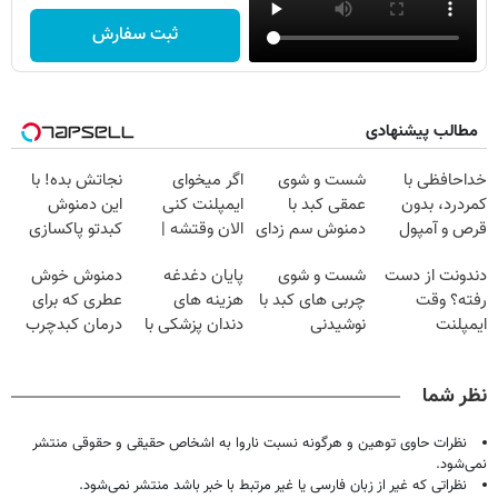
ثبت سفارش
مطالب پیشنهادی
خداحافظی با
شست و شوی
اگر میخوای
نجاتش بده! با
کمردرد، بدون
عمقی کبد با
ایمپلنت کنی
این دمنوش
قرص و آمپول
دمنوش سم زدای
الان وقتشه |
کبدتو پاکسازی
گیاهی
فقط با ۲۵
کن+ضمانت
دندونت از دست
شست و شوی
پایان دغدغه
دمنوش خوش
میلیون تومان!!!
مرجوعی
رفته؟ وقت
چربی های کبد با
هزینه های
عطری که برای
ایمپلنت
نوشیدنی
دندان پزشکی با
درمان کبدچرب
دیجیتاله
گیاهی(55%تخفیف)
پک سفید کننده
معجزه میکنه
خانگی
نظر شما
نظرات حاوی توهین و هرگونه نسبت ناروا به اشخاص حقیقی و حقوقی منتشر
نمی‌شود.
نظراتی که غیر از زبان فارسی یا غیر مرتبط با خبر باشد منتشر نمی‌شود.