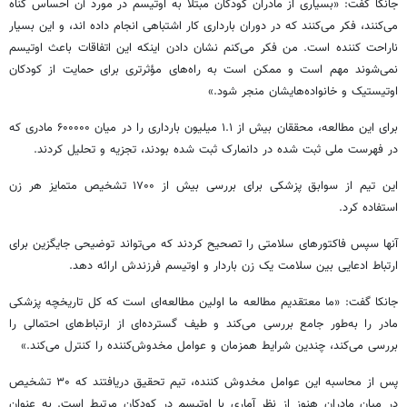
جانکا
گفت: «بسیاری از مادران کودکان مبتلا به
اوتیسم
در مورد آن احساس گناه
می‌کنند، فکر می‌کنند که در دوران بارداری کار اشتباهی انجام داده
اند
، و این بسیار
ناراحت کننده است. من فکر می‌کنم نشان دادن اینکه این اتفاقات باعث
اوتیسم
نمی‌شوند مهم است و ممکن است به راه‌های
مؤثرتری
برای حمایت از کودکان
اوتیستیک
و خانواده‌هایشان منجر شود.»
برای این مطالعه، محققان بیش از ۱.۱ میلیون بارداری را در میان ۶۰۰۰۰۰ مادری که
در فهرست ملی ثبت شده در دانمارک ثبت شده بودند، تجزیه و تحلیل کردند.
این تیم از سوابق پزشکی برای بررسی بیش از ۱۷۰۰ تشخیص متمایز هر زن
استفاده کرد.
آنها سپس فاکتورهای سلامتی را تصحیح کردند که می‌تواند توضیحی جایگزین برای
ارتباط ادعایی بین سلامت یک زن باردار و
اوتیسم
فرزندش ارائه دهد.
جانکا
گفت: «ما معتقدیم مطالعه ما اولین مطالعه‌ای است که کل تاریخچه پزشکی
مادر را به‌طور جامع بررسی می‌کند و طیف گسترده‌ای از ارتباط‌های احتمالی را
بررسی می‌کند، چندین شرایط همزمان و عوامل مخدوش‌کننده را کنترل می‌کند.»
پس از محاسبه این عوامل مخدوش کننده، تیم تحقیق دریافتند که ۳۰ تشخیص
در میان مادران هنوز از نظر آماری با
اوتیسم
در کودکان مرتبط است. به عنوان